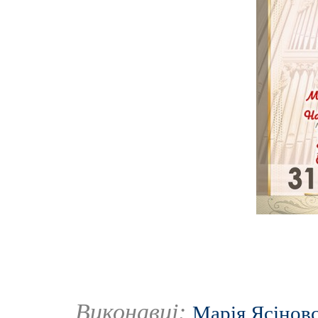
Виконавці:
Марія Ясінов