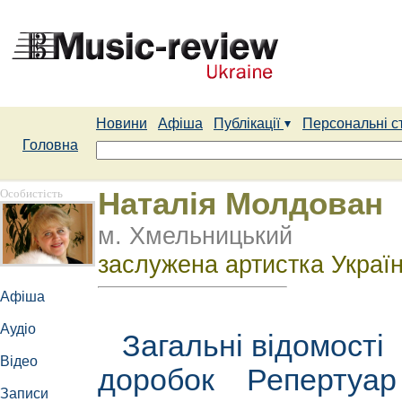
Новини
Афіша
Публікації
Персональні с
Головна
Особистість
Наталія Молдован
м. Хмельницький
заслужена артистка Україн
Афіша
Аудіо
Загальні відомості
Відео
доробок
Репертуа
Записи