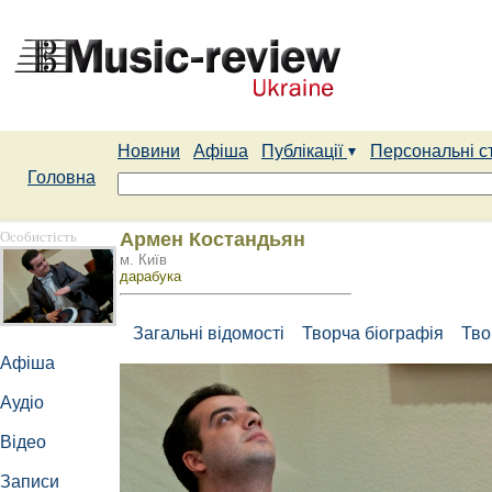
Новини
Афіша
Публікації
Персональні с
Головна
Особистість
Армен Костандьян
м. Київ
дарабука
Загальні відомості
Творча біографія
Тво
Афіша
Аудіо
Відео
Записи