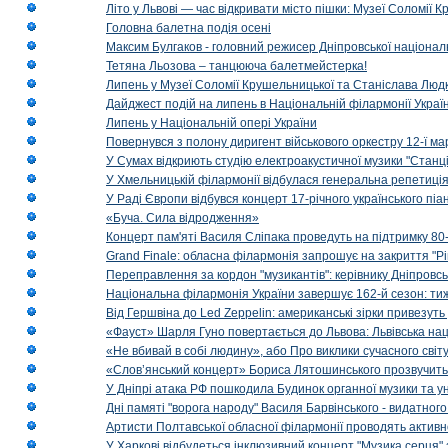
Літо у Львові — час відкривати місто пішки: Музеї Соломії
Головна балетна подія осені
Максим Булгаков - головний режисер Дніпровської націонал
Тетяна Льозова – танцююча балетмейстерка!
Липень у Музеї Соломії Крушельницької та Станіслава Людк
Дайджест подій на липень в Національній філармонії Украї
Липень у Національній опері України
Повернувся з полону диригент військового оркестру 12-ї ма
У Сумах відкриють студію електроакустичної музики "Станці
У Хмельницькій філармонії відбулася генеральна репетиці
У Раді Європи відбувся концерт 17-річного українського пі
«Буча. Сила відродження»
Концерт пам'яті Василя Сліпака проведуть на підтримку 80
Grand Finale: обласна філармонія запрошує на закриття "Р
Переправлення за кордон "музикантів": керівнику Дніпровсь
Національна філармонія України завершує 162-й сезон: ти
Від Гершвіна до Led Zeppelin: американські зірки привезуть
«Фауст» Шарля Гуно повертається до Львова: Львівська на
«Не вбивай в собі людину», або Про виклики сучасного світ
«Слов’янський концерт» Бориса Лятошинського прозвучить
У Дніпрі атака РФ пошкодила Будинок органної музики та у
Дні памяті "ворога народу" Василя Барвінського - видатного
Артисти Полтавської обласної філармонії проводять активно
У Харкові відбудеться інклюзивний концерт "Музика серця" 