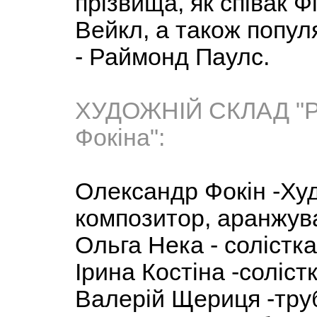
прізвища, як співак 
Вейкл, а також попул
- Раймонд Паулс.
ХУДОЖНІЙ СКЛАД "Р
Фокіна":
Олександр Фокін -Худ
композитор, аранжув
Ольга Нека - солістка
Ірина Костіна -соліст
Валерій Щериця -труб