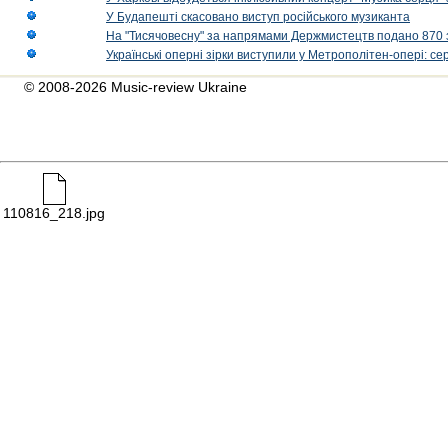
У Будапешті скасовано виступ російського музиканта
На "Тисячовесну" за напрямами Держмистецтв подано 870 за
Українські оперні зірки виступили у Метрополітен-опері: с
© 2008-2026 Music-review Ukraine
110816_218.jpg