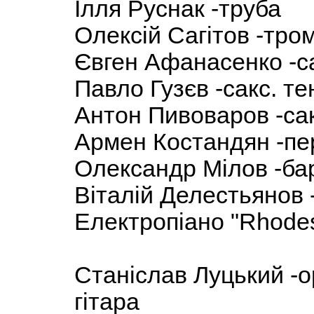
Ілля Руснак -труба
Олексій Сагітов -тро
Євген Афанасенко -с
Павло Гузєв -сакс. т
Антон Пивоваров -са
Армен Костандян -пе
Олександр Мілов -ба
Віталій Делестьянов 
Електропіано "Rhodes
Станіслав Луцький -о
гітара