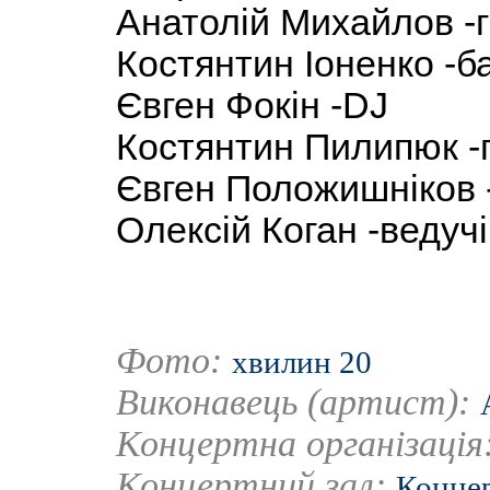
Анатолій Михайлов -г
Костянтин Іоненко -ба
Євген Фокін -DJ
Костянтин Пилипюк -
Євген Положишніков 
Олексій Коган -ведучі
Фото:
хвилин 20
Виконавець (артист):
Концертна організація
Концертний зал:
Концер