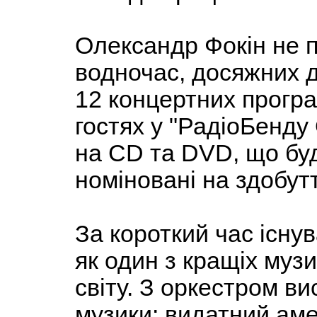
Олександр Фокін не п
водночас, досяжних д
12 концертних програм
гостях у "РадіоБенду
на СD та DVD, що буд
номіновані на здобут
За короткий час існу
як один з кращіх муз
світу. З оркестром ви
музики: видатний аме