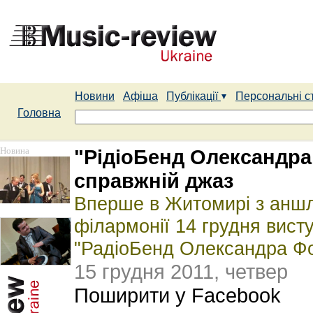
Новини
Афіша
Публікації
Персональні с
Головна
Новина
"РідіоБенд Олександра
справжній джаз
Вперше в Житомирі з аншл
філармонії 14 грудня вис
"РадіоБенд Олександра Фо
15 грудня 2011, четвер
Поширити у Facebook