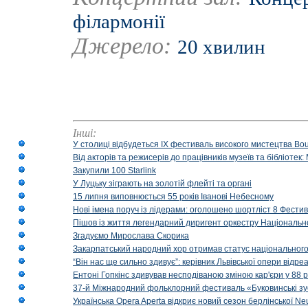
філармонії
Джерело:
20 хвилин
Інші:
У столиці відбудеться IX фестиваль високого мистецтва Bouq
Від акторів та режисерів до працівників музеїв та бібліоте
Закупили 100 Starlink
У Луцьку зіграють на золотій флейті та органі
15 липня виповнюється 55 років Іванові Небесному
Нові імена поруч із лідерами: оголошено шортліст 8 Фест
Пішов із життя легендарний диригент оркестру Національн
Згадуємо Мирослава Скорика
Закарпатський народний хор отримав статус національног
“Він нас ще сильно здивує”: керівник Львівської опери відр
Ентоні Гопкінс здивував несподіваною зміною кар'єри у 88 ро
37-й Міжнародний фольклорний фестиваль «Буковинські зус
Українська Opera Aperta відкриє новий сезон берлінської Ne