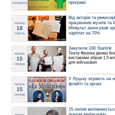
програмі
понеділок
Від акторів та режисер
працівників музеїв та б
липень
18
Мінкульт анонсував зр
зарплат на 70%
субота
Закупили 100 Starlink
Театр Франка двома бл
липень
15
виставами зібрав 1,5 м
для військових
середа
У Луцьку зіграють на з
флейті та органі
липень
15
середа
15 липня виповнюється
Іванові Небесному
липень