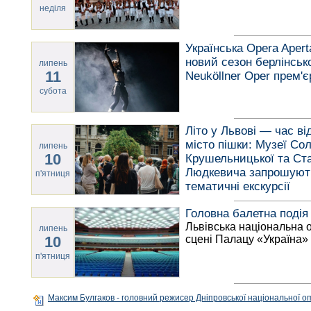
неділя
Українська Opera Apert
новий сезон берлінськ
липень
11
Neuköllner Oper прем'
субота
Літо у Львові — час ві
місто пішки: Музеї Сол
липень
10
Крушельницької та Ст
Людкевича запрошуют
п'ятниця
тематичні екскурсії
Головна балетна подія 
Львівська національна 
липень
10
сцені Палацу «Україна»
п'ятниця
Максим Булгаков - головний режисер Дніпровської національної о