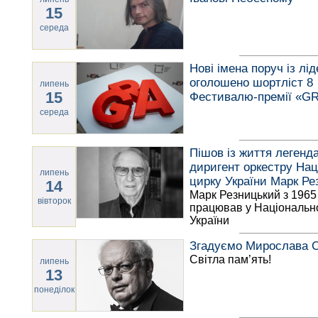
15
середа
Нові імена поруч із лі
оголошено шортліст 8
липень
15
Фестивалю-премії «G
середа
Пішов із життя легенд
диригент оркестру Нац
липень
цирку України Марк Р
14
Марк Резницький з 1965
вівторок
працював у Національн
України
Згадуємо Мирослава С
Світла пам’ять!
липень
13
понеділок