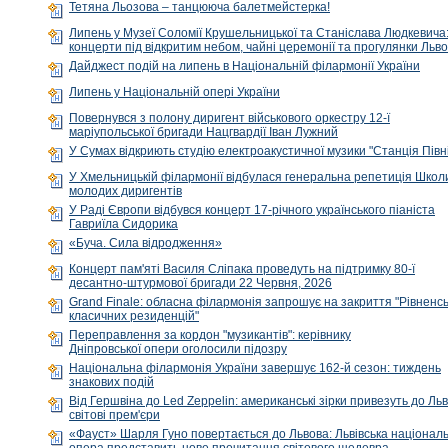
Тетяна Льозова – танцююча балетмейстерка!
Липень у Музеї Соломії Крушельницької та Станіслава Людкевича
концерти під відкритим небом, чайні церемонії та прогулянки Льв
Дайджест подій на липень в Національній філармонії України
Липень у Національній опері України
Повернувся з полону диригент військового оркестру 12-ї
маріупольської бригади Нацгвардії Іван Лужний
У Сумах відкриють студію електроакустичної музики "Станція Півн
У Хмельницькій філармонії відбулася генеральна репетиція Школ
молодих диригентів
У Раді Європи відбувся концерт 17-річного українського піаніста
Гавриїла Сидорика
«Буча. Сила відродження»
Концерт пам'яті Василя Сліпака проведуть на підтримку 80-ї
десантно-штурмової бригади 22 Червня, 2026
Grand Finale: обласна філармонія запрошує на закриття "Рівненс
класичних резиденцій"
Переправлення за кордон "музикантів": керівнику
Дніпровської опери оголосили підозру
Національна філармонія України завершує 162-й сезон: тиждень
знакових подій
Від Гершвіна до Led Zeppelin: американські зірки привезуть до Ль
світові прем'єри
«Фауст» Шарля Гуно повертається до Львова: Львівська націонал