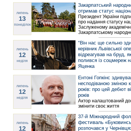
Закарпатський народн
отримав статус націон
липень
Президент України підп
13
про надання статусу на
понеділок
Заслуженому академіч
Закарпатському народн
“Він нас ще сильно зди
керівник Львівської оп
липень
12
відреагував на бруд, я
полився із соцмереж 
неділя
Яценка
Ентоні Гопкінс здивува
несподіваною зміною к
липень
років: про цей дебют в
12
років
неділя
Актор налаштований до
змінити своє життя
37-й Міжнародний фо
фестиваль «Буковинськ
липень
12
розпочався у Чернівця