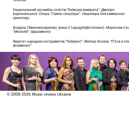
Shumka.
Національний ансамбль солістів "Київська камерата".
Дмитро
Бортнянський. Опера "Свято сеньйора". Увертюра для камерного
оркестру
Богдана Півненко(скрипка), Ірина Стародуб(фотепіано).
Мирослав Ско
"Мелодія". (фрагмент)
Квартет народних інструментів "Лабіринт".
Віктор Козлов. "П’єса в ст
фламенко"
© 2008-2026 Music-review Ukraine