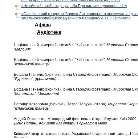
опера представить нове прочитання світового шедевра
«Не вбивай в собі людину», або Про виклики сучасного світу
«Слов’янський концерт» Бориса Лятошинського прозвучить під ча
загальноєвропейського музичного марафону ARTE: EuroPiano
Афіша
Аудіотека
Національний камерний ансамбль "Київські солісти".
Мирослав Скорик
"Мелодія"
Національний камерний ансамбль "Київські солісти".
Мирослав Скорик
"Іспанський танець"
Богдана Півненко(скрипка), Ірина Стародуб(фотепіано).
Мирослав Ско
"Бурлеска". (фрагмент)
Богдана Півненко(скрипка), Ірина Стародуб(фотепіано).
Мирослав Ско
"Коломийка". (фрагмент)
Богодар Которович (скрипка), Петро Полухін (гітара).
Мирослав Скори
"Іспанський танець"
Андрій Остапенко. Міжнародний фестиваль гітарної музики Київ-2009.
Дієнс Роланд. Концерт для гітари з оркестом Metis
Київський квартет саксофоністів. Українській старовинний танець 19 ст