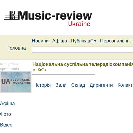
Новини
Афіша
Публікації
Персональні с
Головна
Концертна
Національна суспільна телерадіокомпанія
організація
м. Київ
Історія
Зали
Склад
Диригенти
Колек
Афіша
Фото
Відео