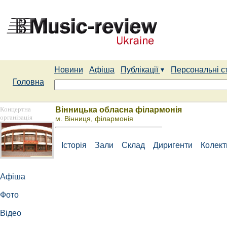
Новини
Афіша
Публікації
Персональні с
Головна
Концертна
Вінницька обласна філармонія
організація
м. Вінниця, філармонія
Історія
Зали
Склад
Диригенти
Колек
Афіша
Фото
Відео