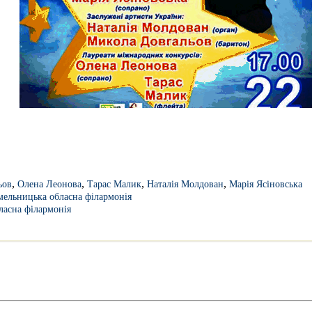
,
,
,
,
ьов
Олена Леонова
Тарас Малик
Наталія Молдован
Марія Ясіновська
ельницька обласна філармонія
ласна філармонія