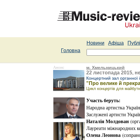
Новини
Афіша
Публі
Головна
Анонс
м. Хмельницький
22 листопада 2015, не
Концертний зал органної 
"Про велике й прекр
Цикл концертів для майбутніх
Участь беруть:
Народна артистка Украї
Заслужені артисти Украї
Наталія Молдован
(орг
Лауреати міжнародних ко
Олена Леонова
(сопран