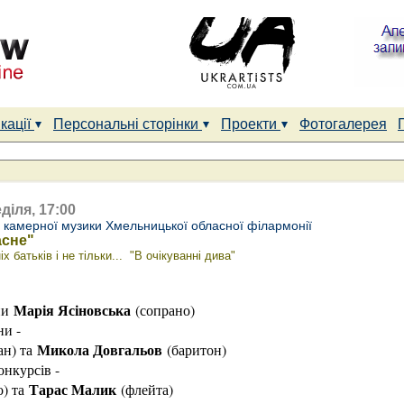
кації
Персональні сторінки
Проекти
Фотогалерея
діля, 17:00
і камерної музики Хмельницької обласної філармонії
асне"
 батьків і не тільки... "В очікуванні дива"
Марія Ясіновська
ни
(сопрано)
ни -
Микола Довгальов
ан) та
(баритон)
нкурсів -
Тарас Малик
о) та
(флейта)