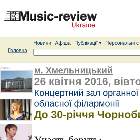
Новини
Афіша
Публікації
Персональні с
Головна
Анонс
м. Хмельницький
26 квітня 2016, вівт
Концертний зал органної
обласної філармонії
До 30-річчя Чорноби
Участь беруть: