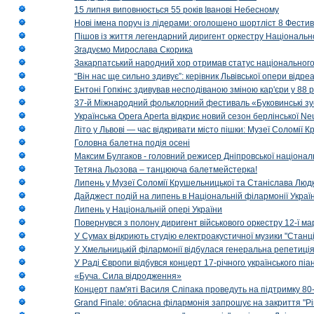
15 липня виповнюється 55 років Іванові Небесному
Нові імена поруч із лідерами: оголошено шортліст 8 Фест
Пішов із життя легендарний диригент оркестру Національн
Згадуємо Мирослава Скорика
Закарпатський народний хор отримав статус національног
“Він нас ще сильно здивує”: керівник Львівської опери відр
Ентоні Гопкінс здивував несподіваною зміною кар'єри у 88 ро
37-й Міжнародний фольклорний фестиваль «Буковинські зус
Українська Opera Aperta відкриє новий сезон берлінської Ne
Літо у Львові — час відкривати місто пішки: Музеї Соломії
Головна балетна подія осені
Максим Булгаков - головний режисер Дніпровської націонал
Тетяна Льозова – танцююча балетмейстерка!
Липень у Музеї Соломії Крушельницької та Станіслава Людк
Дайджест подій на липень в Національній філармонії Украї
Липень у Національній опері України
Повернувся з полону диригент військового оркестру 12-ї ма
У Сумах відкриють студію електроакустичної музики "Станці
У Хмельницькій філармонії відбулася генеральна репетиці
У Раді Європи відбувся концерт 17-річного українського пі
«Буча. Сила відродження»
Концерт пам'яті Василя Сліпака проведуть на підтримку 80
Grand Finale: обласна філармонія запрошує на закриття "Р