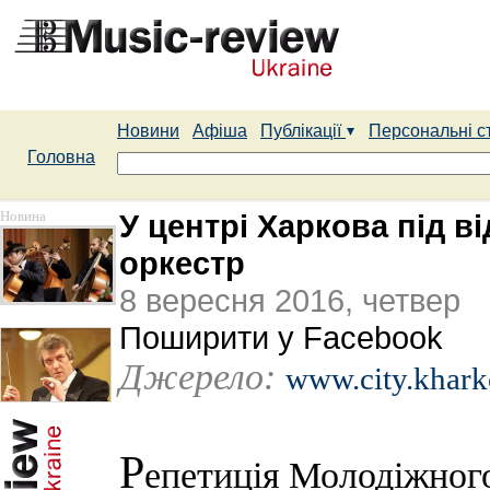
Новини
Афіша
Публікації
Персональні с
Головна
Новина
У центрі Харкова під 
оркестр
8 вересня 2016, четвер
Поширити у Facebook
Джерело:
www.city.khark
Р
епетиція Молодіжног