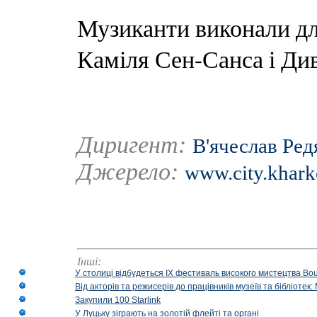
Музиканти виконали дл
Каміля Сен-Санса і Ди
Диригент:
В'ячеслав Ред
Джерело:
www.city.khark
Інші:
У столиці відбудеться IX фестиваль високого мистецтва Bouq
Від акторів та режисерів до працівників музеїв та бібліоте
Закупили 100 Starlink
У Луцьку зіграють на золотій флейті та органі