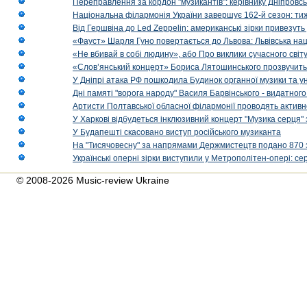
Переправлення за кордон "музикантів": керівнику Дніпровсь
Національна філармонія України завершує 162-й сезон: ти
Від Гершвіна до Led Zeppelin: американські зірки привезуть
«Фауст» Шарля Гуно повертається до Львова: Львівська на
«Не вбивай в собі людину», або Про виклики сучасного світ
«Слов’янський концерт» Бориса Лятошинського прозвучить
У Дніпрі атака РФ пошкодила Будинок органної музики та у
Дні памяті "ворога народу" Василя Барвінського - видатного
Артисти Полтавської обласної філармонії проводять активно
У Харкові відбудеться інклюзивний концерт "Музика серця" 
У Будапешті скасовано виступ російського музиканта
На "Тисячовесну" за напрямами Держмистецтв подано 870 за
Українські оперні зірки виступили у Метрополітен-опері: с
© 2008-2026 Music-review Ukraine