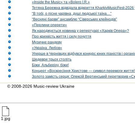
«Inside the Music» та «Bolero I.R.»
Тетяна Бережна відвідала відкриття KharkivMusicFest-2026 
“В тобі, о пісне чарівна, душі людської таїна…”
“Весняні барви” ансамблю “Сіверських клейнодів”
«Перлини оперети»
Як народжується новинка у репертуарі «Харків Опера»?
Про крихкість життя і силу почуття
Музичне рандеву
«Україна. Любов»
Уперше в Чернівцях відбувся конкурс юних піаністів і орг
Шедеври трьох століть
Біжи, Альберіху, біжи!
Концерт «Воскресіння Христове — символ перемоги життя!
Золото замість серця: Олексій Вертинський перетворив «С
© 2008-2026 Music-review Ukraine
1.jpg