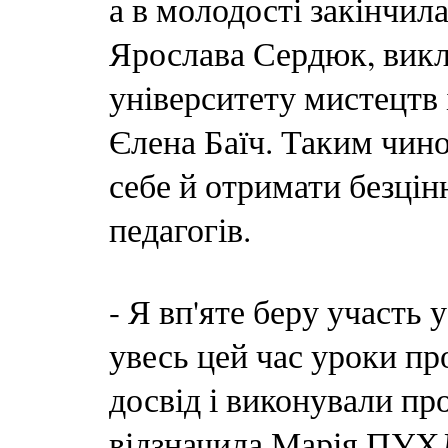
а в молодості закінчила
Ярослава Сердюк, викл
університету мистецтв і
Єлена Баїч. Таким чино
себе й отримати безцін
педагогів.
- Я вп'яте беру участь у
увесь цей час уроки пр
досвід і виконували про
відзначила Марія ПУ