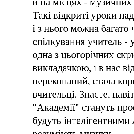
й на місцях - музичних
Такі відкриті уроки на
і з нього можна багато 
спілкування учитель - у
одна з цьогорічних скр
викладачкою, і в нас ві
переконаний, стала кори
вчительці. Знаєте, наві
"Академії" стануть пр
будуть інтелігентними 
розуміють музику...