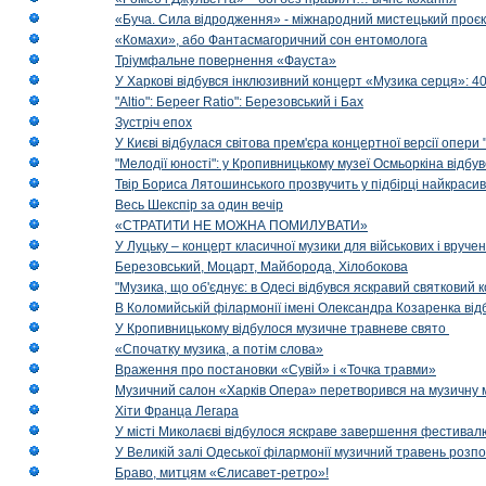
«Буча. Сила відродження» - міжнародний мистецький проєк
«Комахи», або Фантасмагоричний сон ентомолога
Тріумфальне повернення «Фауста»
У Харкові відбувся інклюзивний концерт «Музика серця»: 400
"Altio": Береer Ratio": Березовський і Бах
Зустріч епох
У Києві відбулася світова прем'єра концертної версії опери
"Мелодії юності": у Кропивницькому музеї Осмьоркіна відб
Твір Бориса Лятошинського прозвучить у підбірці найкраси
Весь Шекспір за один вечір
«СТРАТИТИ НЕ МОЖНА ПОМИЛУВАТИ»
У Луцьку – концерт класичної музики для військових і вруче
Березовський, Моцарт, Майборода, Хілобокова
"Музика, що об'єднує: в Одесі відбувся яскравий святковий
В Коломийській філармонії імені Олександра Козаренка відб
У Кропивницькому відбулося музичне травневе свято
«Спочатку музика, а потім слова»
Враження про постановки «Сувій» і «Точка травми»
Музичний салон «Харків Опера» перетворився на музичну мап
Хіти Франца Легара
У місті Миколаєві відбулося яскраве завершення фестивал
У Великій залі Одеської філармонії музичний травень розп
Браво, митцям «Єлисавет-ретро»!