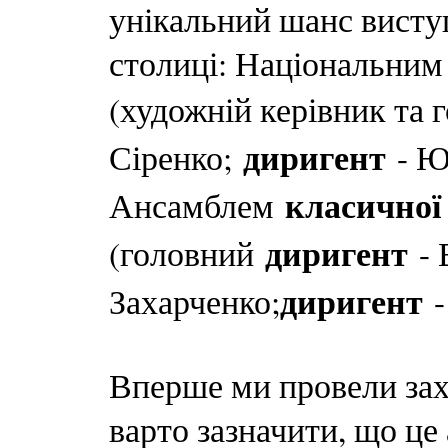
унікальний шанс висту
столиці: Національним
(художній керівник та
диригент
Сіренко;
- Юр
класичної
Ансамблем
диригент
(головний
- 
диригент
Захарченко;
-
Вперше ми провели захо
варто зазначити, що ц