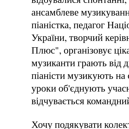
ансамблеве музикуванн
піаністка, педагог Наці
України, творчий керів
Плюс", організовує ціка
музиканти грають від д
піаністи музикують на 
уроки об'єднують учасн
відчувається командний
Хочу подякувати колек