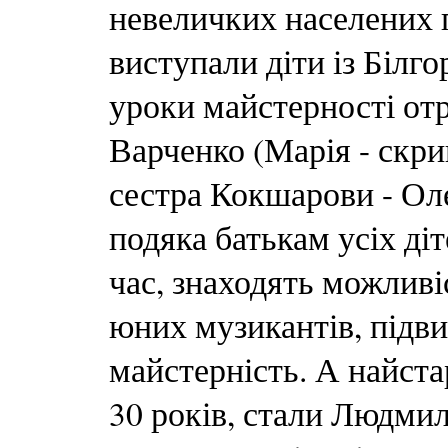
невеличких населених п
виступали діти із Білг
уроки майстерності отр
Варченко (Марія - скрип
сестра Кокшарови - Оле
подяка батькам усіх ді
час, знаходять можливі
юних музикантів, підв
майстерність. А найст
30 років, стали Людмила