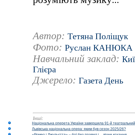
Автор:
Тетяна Поліщук
Фото:
Руслан КАНЮКА
Навчальний заклад:
Киї
Глієра
Джерело:
Газета День
Інші:
Національна оперета України завершила 91-й театральний
Львівська національна опера: яким був сезон 2025/26?
«Ромео і Джульєтта» – бої без правил і… вічне кохання