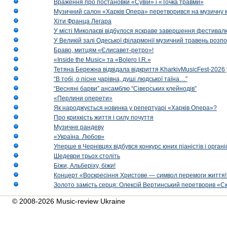
Враження про постановки «Сувій» і «Точка травми»
Музичний салон «Харків Опера» перетворився на музичну мап
Хіти Франца Легара
У місті Миколаєві відбулося яскраве завершення фестивал
У Великій залі Одеської філармонії музичний травень розп
Браво, митцям «Єлисавет-ретро»!
«Inside the Music» та «Bolero I.R.»
Тетяна Бережна відвідала відкриття KharkivMusicFest-2026 
“В тобі, о пісне чарівна, душі людської таїна…”
“Весняні барви” ансамблю “Сіверських клейнодів”
«Перлини оперети»
Як народжується новинка у репертуарі «Харків Опера»?
Про крихкість життя і силу почуття
Музичне рандеву
«Україна. Любов»
Уперше в Чернівцях відбувся конкурс юних піаністів і орг
Шедеври трьох століть
Біжи, Альберіху, біжи!
Концерт «Воскресіння Христове — символ перемоги життя!
Золото замість серця: Олексій Вертинський перетворив «С
© 2008-2026 Music-review Ukraine