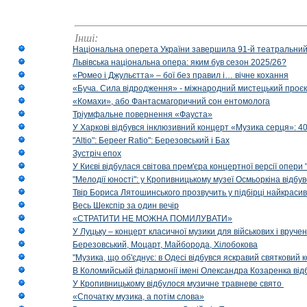
Інші:
Національна оперета України завершила 91-й театральний
Львівська національна опера: яким був сезон 2025/26?
«Ромео і Джульєтта» – бої без правил і… вічне кохання
«Буча. Сила відродження» - міжнародний мистецький проєк
«Комахи», або Фантасмагоричний сон ентомолога
Тріумфальне повернення «Фауста»
У Харкові відбувся інклюзивний концерт «Музика серця»: 400
"Altio": Береer Ratio": Березовський і Бах
Зустріч епох
У Києві відбулася світова прем'єра концертної версії опери
"Мелодії юності": у Кропивницькому музеї Осмьоркіна відб
Твір Бориса Лятошинського прозвучить у підбірці найкраси
Весь Шекспір за один вечір
«СТРАТИТИ НЕ МОЖНА ПОМИЛУВАТИ»
У Луцьку – концерт класичної музики для військових і вруче
Березовський, Моцарт, Майборода, Хілобокова
"Музика, що об'єднує: в Одесі відбувся яскравий святковий
В Коломийській філармонії імені Олександра Козаренка відб
У Кропивницькому відбулося музичне травневе свято
«Спочатку музика, а потім слова»