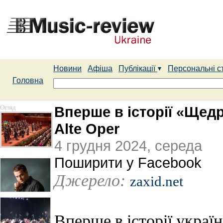
Новини
Афіша
Публікації
Персональні с
Головна
Огляд
Вперше в історії «Щед
Alte Oper
4 грудня 2024, середа
Поширити у Facebook
Джерело:
zaxid.net
Вперше в історії украі