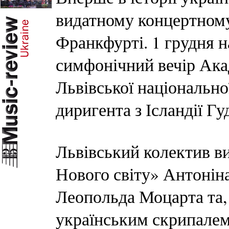
видатному концертному 
Франкфурті. 1 грудня н
симфонічний вечір Ак
Львівської національноі
диригента з Ісландії Г
Львівський колектив в
Нового світу» Антонін
Леопольда Моцарта та, 
українським скрипале