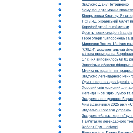
Згадуємо Діану Петриненко
Чому Моцарта можна вважат
Кінець епохи Костелу. Як ство
ПОГЛЯД: Український балет пі
Корифей української музики
Десять нових симфоній за рік
Герої опери "Запорожець за Д
Мирослав Вантух 18 січня св
“СЛІДИ”: документальний філь
світова прем’єра на Берлінал
17 січня виповнилось би 81 р
Запорізька обласна філармоні
Музика як терапія: як працює 
Згадуємо легендарного Рейнг
Один із перших дослідників д
Хоровий спів корисний для зд
Легенди і нові зірки, гумор та
Згадуємо легендарного Бори
Чим відзначився 2025 рік у «
Згадаємо «Кобзаря у фраку»
Згадуємо «батька хорової кул
Пам’ятаємо легендарного тен
Хобарт Ерл – ювіляр!
Вічна пам’ять Герою Василю С