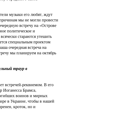
ители музыки его любят, ждут
м причинам мы не могли провести
 очередную встречу на «Острове
жное политическое и
 всячески стараются утешить
ается специальным проектом
аша очередная встреча на
тречу мы планируем на октябрь
ельный траур в
ет встречей-реквиемом. В его
р Иоганесса Брамса,
погибших воинов и мирных
ре в Украине, чтобы в нашей
ренен, кроток, но и