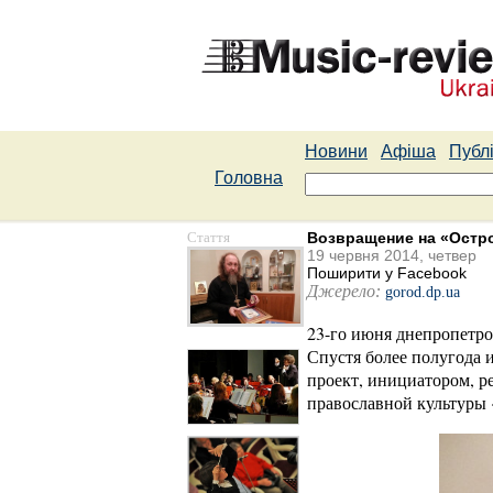
Новини
Афіша
Публі
Головна
Стаття
Возвращение на «Остро
19 червня 2014, четвер
Поширити у Facebook
Джерело:
gorod.dp.ua
23-го июня днепропетро
Спустя более полугода 
проект, инициатором, р
православной культуры 