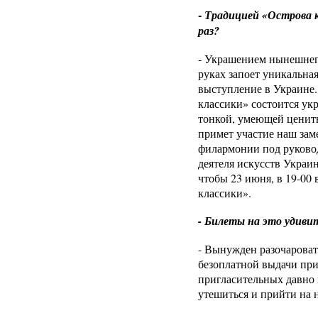
-
Традицией «Острова к
раз?
- Украшением нынешнег
руках запоет уникальная
выступление в Украине.
классики» состоится ук
тонкой, умеющей ценить
примет участие наш за
филармонии под руковод
деятеля искусств Украи
чтобы 23 июня, в 19-00
классики».
- Билеты на это удив
- Вынужден разочарова
безоплатной выдачи при
пригласительных давно 
утешиться и прийти на 