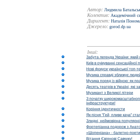
Автор:
Людмила Батальсь
Колектив:
Академічний си
Диригент:
Наталія Поном
Джерело:
gorod.dp.ua
Інші:
Забута легенда України: який 
Київ в очікуванні сенсаційно
Нові фокуси української топ-
Музика справді зближує людей
Музика поряд із війною: як п
Десять театрів в Україні, як
Музикант з Великої літери
З початку широкомасштабного 
інфраструктури!
Коріння ідентичности
Як пісня "Гей, пливе кача" ст
Злидні, неймовірна популярні
Фортепіанна подорож з Анат
«Шопеніана» - балетно-поети
Вітання Євгенові Савчуку!