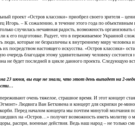
альный проект «Остров классики» приобрел своего зрителя – цен
отец Игорь. – К сожалению, в течение этого года по объективны
 только случилась нечаянная радость, возможность организовать
ли к его подготовке. Радует, что в переживаемое Украиной сло
ть люди, которые не безразличны к внутреннему миру человека и
ь их посредством настоящего искусства. «Остров классики» ост
ую очередь благодаря этому удивительному человеку состоится н
на не будет последней в цикле данного проекта. Следующую вс
 на 23 июня, вы еще не знали, что этот день выпадет на 2-нед
ласти…
переживают очень тяжелое, страшное время. И этот концерт стан
Эгмонт» Людвига Ван Бетховена и концерт для скрипки ре-мино
скорби. Перед началом концерта мы почтим минутой молчания 
ишедших на «Остров…» получит возможность иметь молитву о ми
доры, распри, военные действия. Ведь наш народ – не только сми