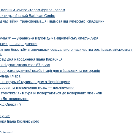
и першим композитором-фрилансером
рити український Barbican Centre
д час війни: трансформація і відмова від імперської спадщини
унаєм" — українська відповідь на європейську оперу-буфа
яткує день народження
м про боротьбу зі злочинами сексуального насильства російських військових 
е.
ік від дня народження Івана Карабиця
я відсвяткувала своє 87-річчя
програма музичної реабілітації для військових та ветеранів
ольда Глієра
авньоруської музики родом з Чернігівщини
оров’я та відновлення мозку — дослідження
 автентика: як в Україні повертаються до новорічних мюзиклів
са Лятошинського
Схід Опера» ?
ьтури»
ора Івана Козловського
ліпаку!