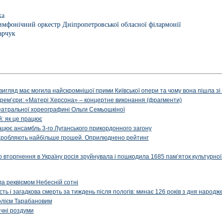
ка
мфонічний оркестр Дніпропетровської обласної філармонії
арчук
вигляд має могила найскромнішої прими Київської опери та чому вона пішла зі с
ї прем’єри: «Матері Херсона» – концертне виконання (фрагменти)
театральної хореографині Ольги Семьошкіної
: як це працює
рацює ансамбль 3-го Луганського прикордонного загону
і заробляють найбільше грошей. Оприлюднено рейтинг
вторгнення в Україну росія зруйнувала і пошкодила 1685 пам’яток культурної
ала реквіємом Небесній сотні
сть і загадкова смерть за тиждень після пологів: минає 126 років з дня народ
олієм Тарабановим
чні роздуми