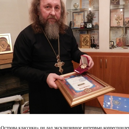
Острова классики» он дал эксклюзивное интервью корреспонден