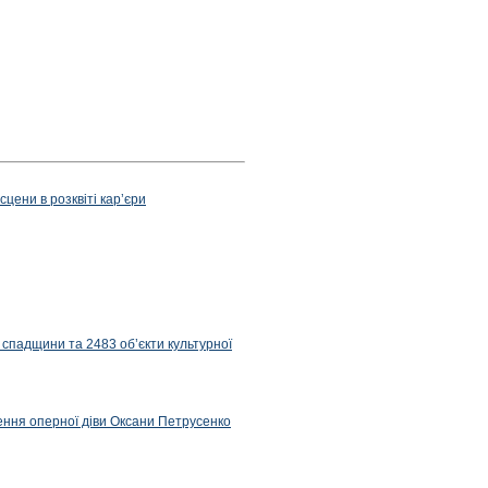
цени в розквіті карʼєри
 спадщини та 2483 об’єкти культурної
ження оперної діви Оксани Петрусенко