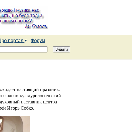
Про портал
Форум
ожидает настоящий праздник.
узыкально-культурологический
 духовный наставник центра
рей Игорь Собко.