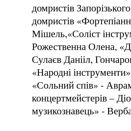
домристів Запорізьког
домристів «Фортепіанні
Мішель,«Соліст інстру
Рожественна Олена, «Ду
Сулаєв Данііл, Гончар
«Народні інструменти»
«Сольний спів» - Авра
концертмейстерів – Ді
музикознавець» - Верба