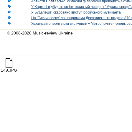
Артисти Полтавської обласної філармонії проводять активно
У Харкові відбудеться інклюзивний концерт "Музика серця" 
У Будапешті скасовано виступ російського музиканта
На "Тисячовесну" за напрямами Держмистецтв подано 870 за
Українські оперні зірки виступили у Метрополітен-опері: с
© 2008-2026 Music-review Ukraine
149.JPG