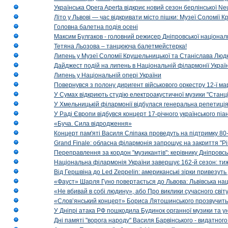
Українська Opera Aperta відкриє новий сезон берлінської Ne
Літо у Львові — час відкривати місто пішки: Музеї Соломії
Головна балетна подія осені
Максим Булгаков - головний режисер Дніпровської націонал
Тетяна Льозова – танцююча балетмейстерка!
Липень у Музеї Соломії Крушельницької та Станіслава Людк
Дайджест подій на липень в Національній філармонії Украї
Липень у Національній опері України
Повернувся з полону диригент військового оркестру 12-ї ма
У Сумах відкриють студію електроакустичної музики "Станці
У Хмельницькій філармонії відбулася генеральна репетиці
У Раді Європи відбувся концерт 17-річного українського пі
«Буча. Сила відродження»
Концерт пам'яті Василя Сліпака проведуть на підтримку 80
Grand Finale: обласна філармонія запрошує на закриття "Р
Переправлення за кордон "музикантів": керівнику Дніпровсь
Національна філармонія України завершує 162-й сезон: ти
Від Гершвіна до Led Zeppelin: американські зірки привезуть
«Фауст» Шарля Гуно повертається до Львова: Львівська на
«Не вбивай в собі людину», або Про виклики сучасного світ
«Слов’янський концерт» Бориса Лятошинського прозвучить
У Дніпрі атака РФ пошкодила Будинок органної музики та у
Дні памяті "ворога народу" Василя Барвінського - видатного