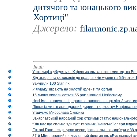
дитячого та юнацького ви
Хортиці"
Джерело:
filarmonic.zp.u
Інші:
У столиці відбудеться IX фестиваль високого мистецтва Bouq
Від акторів та режисерів до працівників музеїв та бібліоте
Закупили 100 Starlink
У Луцьку зіграють на золотій флейті та органі
15 липня виповнюється 55 років Іванові Небесному
Нові імена поруч із лідерами: оголошено шортліст 8 Фест
Пішов із життя легендарний диригент оркестру Національн
Згадуємо Мирослава Скорика
Закарпатський народний хор отримав статус національног
“Він нас ще сильно здивує”: керівник Львівської опери відр
Ентоні Гопкінс здивував несподіваною зміною кар'єри у 88 ро
37-й Міжнародний фольклорний фестиваль «Буковинські зус