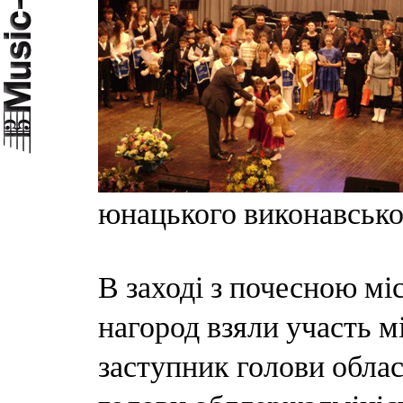
юнацького виконавсько
В заході з почесною мі
нагород взяли участь м
заступник голови обла