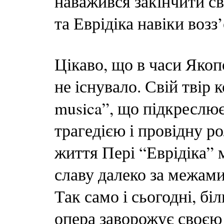
наважився закінчити с
та Еврідіка навіки воз
Цікаво, що в часи Якоп
не існувало. Свій твір 
musica”, що підкреслює
трагедією і провідну ро
життя Пері “Еврідіка” 
славу далеко за межами
Так само і сьогодні, бі
опера заворожує своєю