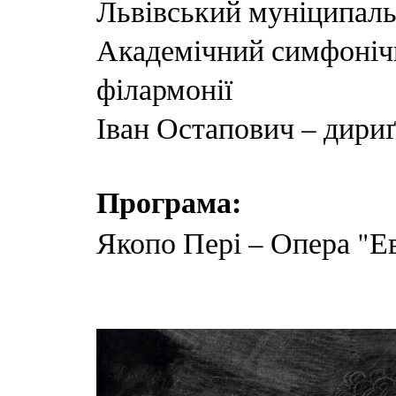
Львівський муніципаль
Академічний симфонічн
філармонії
Іван Остапович – дири
Програма:
Якопо Пері – Опера "Ев