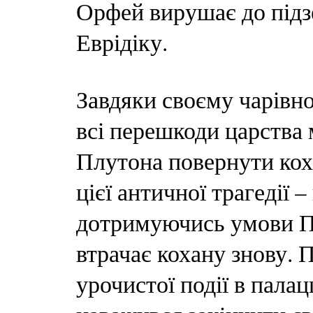
Орфей вирушає до підз
Еврідіку.
Завдяки своєму чарівно
всі перешкоди царства
Плутона повернути коха
цієї античної трагедії 
дотримуючись умови Пл
втрачає кохану знову. 
урочистої події в палац