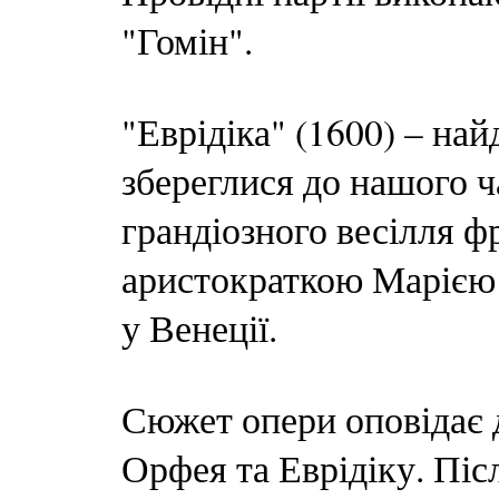
"Гомін".
"Еврідіка" (1600) – най
збереглися до нашого ч
грандіозного весілля ф
аристократкою Марією 
у Венеції.
Сюжет опери оповідає 
Орфея та Еврідіку. Піс