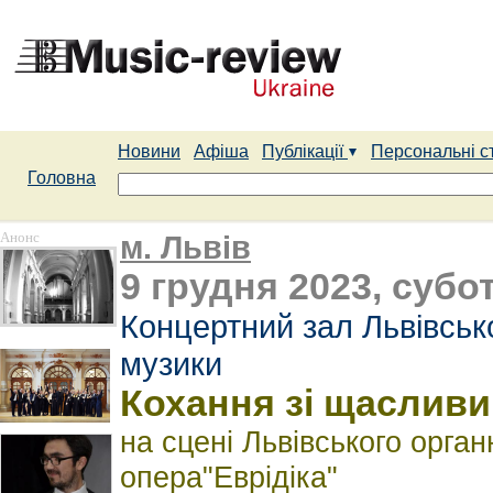
Новини
Афіша
Публікації
Персональні с
Головна
Анонс
м. Львів
9 грудня 2023, субот
Концертний зал Львівсько
музики
Кохання зі щаслив
на сцені Львівського орга
опера"Еврідіка"