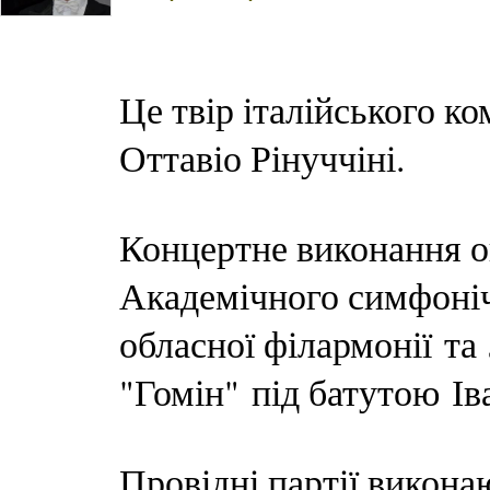
Це твір італійського к
Оттавіо Рінуччіні.
Концертне виконання оп
Академічного симфоніч
обласної філармонії та
"Гомін" під батутою Ів
Провідні партії викона