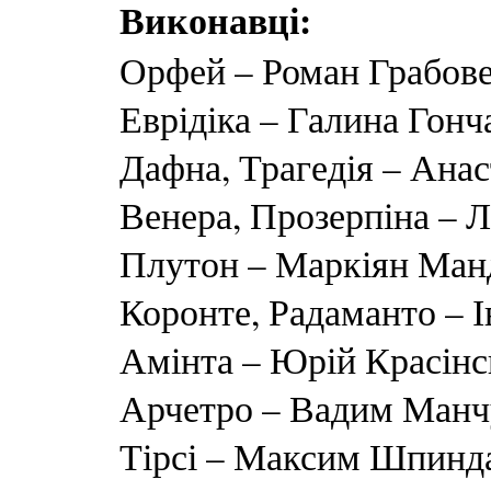
Виконавці:
Орфей – Роман Грабове
Еврідіка – Галина Гонч
Дафна, Трагедія – Анас
Венера, Прозерпіна – Л
Плутон – Маркіян Манд
Коронте, Радаманто – 
Амінта – Юрій Красінс
Арчетро – Вадим Манчу
Тірсі – Максим Шпинда