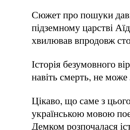
Сюжет про пошуки дав
підземному царстві Аї
хвилював впродовж стол
Історія безумовного ві
навіть смерть, не мож
Цікаво, що саме з цьог
українською мовою по
Демком розпочалася іс