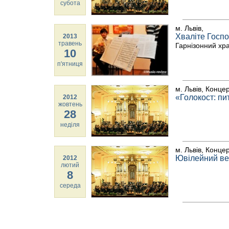
субота
м. Львів,
Хваліте Госпо
2013
травень
Гарнізонний хра
10
п'ятниця
м. Львів, Конце
«Голокост: пи
2012
жовтень
28
неділя
м. Львів, Конце
Ювілейний ве
2012
лютий
8
середа