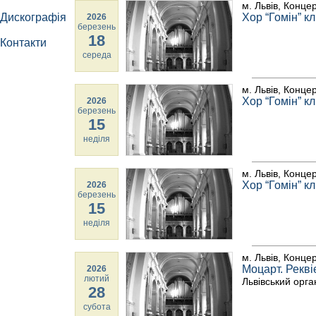
м. Львів, Конце
Дискографія
Хор “Гомін” к
2026
березень
18
Контакти
середа
м. Львів, Конце
Хор “Гомін” к
2026
березень
15
неділя
м. Львів, Конце
Хор “Гомін” к
2026
березень
15
неділя
м. Львів, Конце
Моцарт. Рекві
2026
лютий
Львівський орга
28
субота