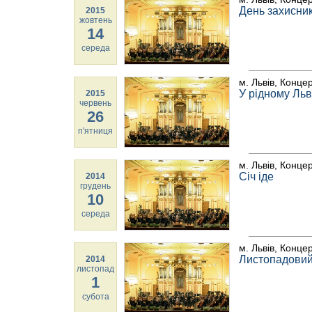
День захисник
2015
жовтень
14
середа
м. Львів, Конце
У рідному Льв
2015
червень
26
п'ятниця
м. Львів, Конце
Січ іде
2014
грудень
10
середа
м. Львів, Конце
Листопадовий
2014
листопад
1
субота