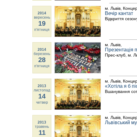
м. Львів, Конце
Вечір кантат
2014
вересень
Відкриття сезо
19
п'ятниця
м. Львів,
Презентація п
2014
березень
Прес-клуб, м. Л
28
п'ятниця
м. Львів, Конце
«Хотіла я б п
2013
листопад
Вшанування соти
14
четвер
м. Львів, Конце
Львівський му
2013
травень
11