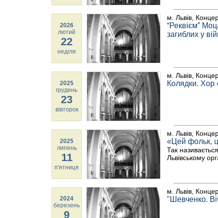
м. Львів, Конце
“Реквієм” Моц
2026
лютий
загиблих у вій
22
неділя
м. Львів, Конце
Колядки. Хор 
2025
грудень
23
вівторок
м. Львів, Конце
«Цей фольк, 
2025
липень
Так називається
11
Львівському орг
п'ятниця
м. Львів, Конце
2024
"Шевченко. Ві
березень
9