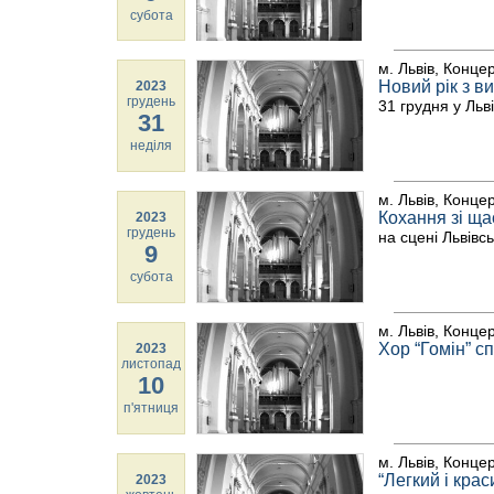
субота
м. Львів, Конце
Новий рік з 
2023
грудень
31 грудня у Льв
31
неділя
м. Львів, Конце
Кохання зі щ
2023
грудень
на сцені Львівс
9
субота
м. Львів, Конце
Хор “Гомін” с
2023
листопад
10
п'ятниця
м. Львів, Конце
“Легкий і кра
2023