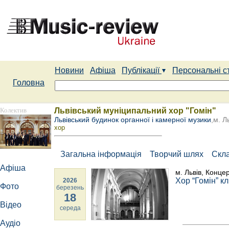
Новини
Афіша
Публікації
Персональні с
Головна
Колектив
Львівський муніципальний хор "Гомін"
Львівський будинок органної і камерної музики
,м. Л
хор
Загальна інформація
Творчий шлях
Скл
Афіша
м. Львів, Конце
Хор “Гомін” к
2026
Фото
березень
18
Відео
середа
Аудіо