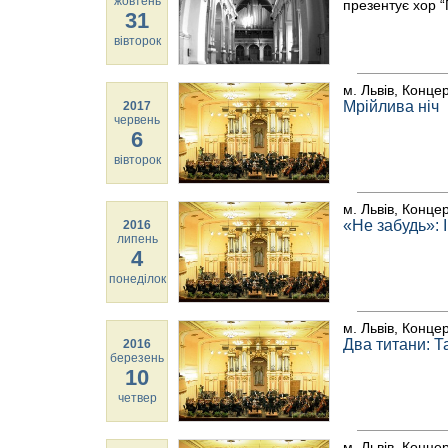
жовтень
презентує хор “
31
вівторок
м. Львів, Конце
Мрійлива ніч
2017
червень
6
вівторок
м. Львів, Конце
«Не забудь»: 
2016
липень
4
понеділок
м. Львів, Конце
Два титани: 
2016
березень
10
четвер
м. Львів, Конце