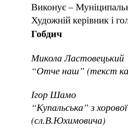
Виконує – Муніципальн
Художній керівник і го
Гобдич
Микола Ластовецький
“Отче наш” (текст ка
Ігор Шамо
“Купальська” з хорової
(сл.В.Юхимовича)