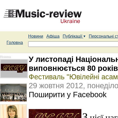
Новини
Афіша
Публікації
Персональні с
Головна
Новина
У листопаді Національн
виповнюється 80 років
Фестиваль "Ювілейні асам
29 жовтня 2012, понеділ
Поширити у Facebook
З
цієї наг