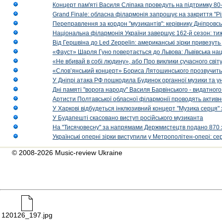
Концерт пам'яті Василя Сліпака проведуть на підтримку 80
Grand Finale: обласна філармонія запрошує на закриття "Р
Переправлення за кордон "музикантів": керівнику Дніпровсь
Національна філармонія України завершує 162-й сезон: ти
Від Гершвіна до Led Zeppelin: американські зірки привезуть
«Фауст» Шарля Гуно повертається до Львова: Львівська на
«Не вбивай в собі людину», або Про виклики сучасного світ
«Слов’янський концерт» Бориса Лятошинського прозвучить
У Дніпрі атака РФ пошкодила Будинок органної музики та у
Дні памяті "ворога народу" Василя Барвінського - видатного
Артисти Полтавської обласної філармонії проводять активно
У Харкові відбудеться інклюзивний концерт "Музика серця" 
У Будапешті скасовано виступ російського музиканта
На "Тисячовесну" за напрямами Держмистецтв подано 870 за
Українські оперні зірки виступили у Метрополітен-опері: с
© 2008-2026 Music-review Ukraine
120126_197.jpg