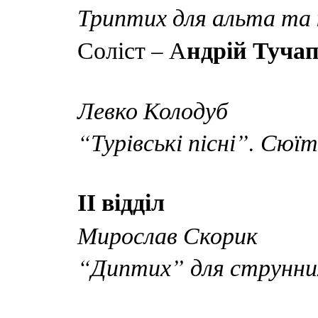
Триптих для альта та
ндрій Туча
Соліст – А
Левко Колодуб
“Турівські пісні”. Сюї
ІІ відділ
Мирослав Скорик
“Диптих” для струнни