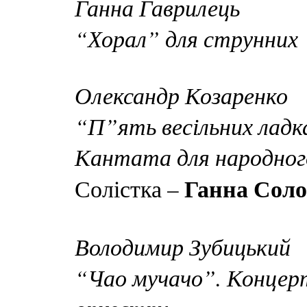
Ганна Гаврилець
“Хорал” для струнних
Олександр Козаренко
“П”ять весільних лад
Кантата для народного
Ганна Сол
Солістка –
Володимир Зубицький
“Чао мучачо”. Концерт