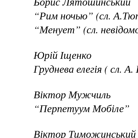
Борис Лятошинський
“Рим ночью” (сл. А.Тю
“Менует” (сл. невідом
Юрій Іщенко
Груднева елегія ( сл. А.
Віктор Мужчиль
“Перпетуум Мобіле”
Віктор Тиможинський