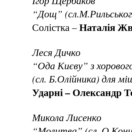
Ігор Щербаков
“Дощ” (сл.М.Рильськог
Наталія Жв
Солістка –
Леся Дичко
“Ода Києву” з хоровог
(сл. Б.Олійника) для м
Ударні – Олександр 
Микола Лисенко
“Молитва” (сл. О.Кони