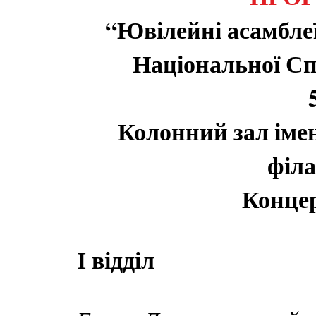
“Ювілейні асамблеї
Національної Сп
Колонний зал іме
філа
Концер
І відділ