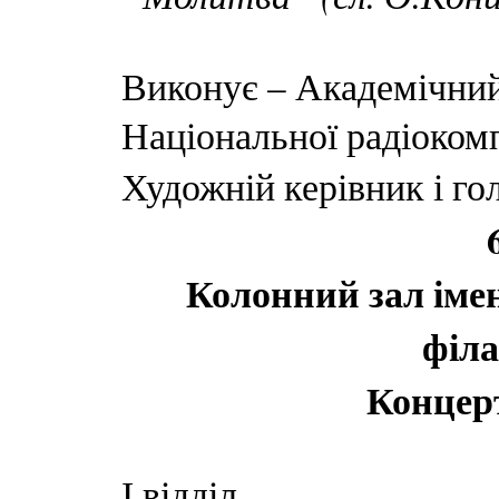
Виконує – Академічний
Національної радіокомп
Художній керівник і го
Колонний зал іме
філа
Концер
І відділ