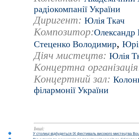
радіокомпанії України
Диригент:
Юлія Ткач
Композитор:
Олександр 
,
Стеценко Володимир
Юрі
Діяч мистецтв:
Юлія Т
Концертна організаці
Концертний зал:
Колонн
філармонії України
Інші:
У столиці відбудеться IX фестиваль високого мистецтва Bouq