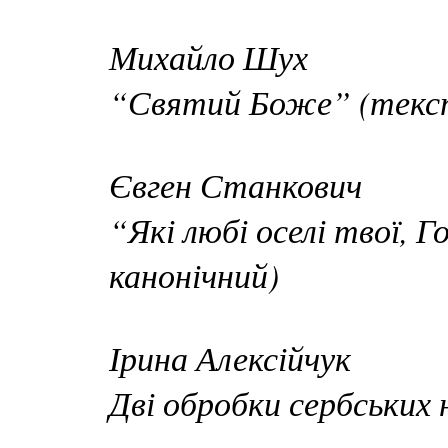
Михайло Шух
“Святий Боже” (текст
Євген Станкович
“Які любі оселі твої, 
канонічний)
Ірина Алексійчук
Дві обробки сербських 