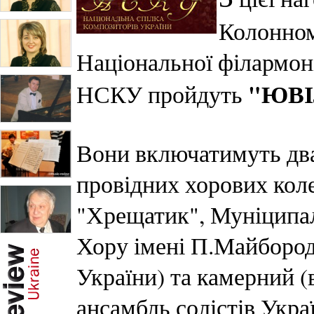
Колонном
Національної філармоні
"ЮВІ
НСКУ пройдуть
Вони включатимуть два 
провідних хорових кол
"Хрещатик", Муніципал
Хору імені П.Майбород
України) та камерний (
ансамбль солістів Укра