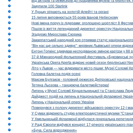
Від акторів та режисерів до працівників музеїв та бібліоте
Закупили 100 Starlink
У Луцьку зіграють на золотій флейті та органі
15 липня виповнюється 55 років Іванові Небесному
Нові імена поруч із лідерами: оголошено шортліст 8 Фест
Пішов із життя легендарний диригент оркестру Національн
Згадуємо Мирослава Скорика
Закарпатський народний хор отримав статус національног
“Він нас ще сильно здивує”: керівник Львівської опери відр
Ентоні Гопкінс здивував несподіваною зміною кар'єри у 88 ро
37-й Міжнародний фольклорний фестиваль «Буковинські зус
Українська Opera Aperta відкриє новий сезон берлінської Ne
Літо у Львові — час відкривати місто пішки: Музеї Соломії
Головна балетна подія осені
Максим Булгаков - головний режисер Дніпровської націонал
Тетяна Льозова – танцююча балетмейстерка!
Липень у Музеї Соломії Крушельницької та Станіслава Людк
Дайджест подій на липень в Національній філармонії Украї
Липень у Національній опері України
Повернувся з полону диригент військового оркестру 12-ї ма
У Сумах відкриють студію електроакустичної музики "Станці
У Хмельницькій філармонії відбулася генеральна репетиці
У Раді Європи відбувся концерт 17-річного українського пі
«Буча. Сила відродження»