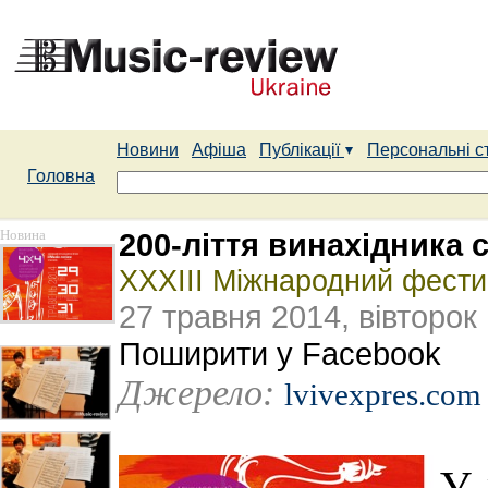
Новини
Афіша
Публікації
Персональні с
Головна
Новина
200-ліття винахідника 
XXXІIІ Міжнародний фести
27 травня 2014, вівторок
Поширити у Facebook
Джерело:
lvivexpres.com
У