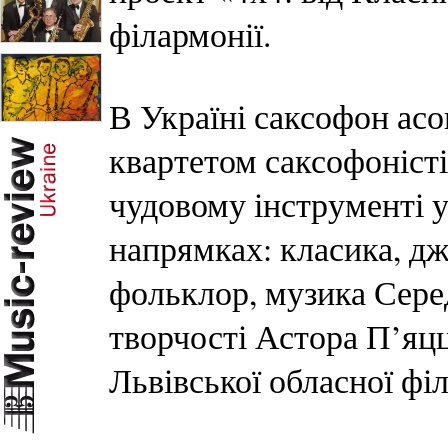
філармонії.
В Україні саксофон асо
квартетом саксофоністі
чудовому інструменті у
напрямках: класика, дж
фольклор, музика Серед
творчості Астора П’яц
Львівської обласної філ