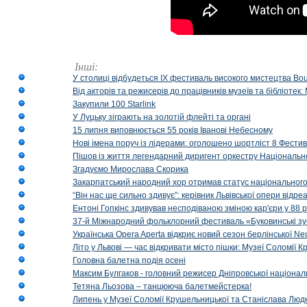
Інші:
У столиці відбудеться IX фестиваль високого мистецтва Bouq
Від акторів та режисерів до працівників музеїв та бібліоте
Закупили 100 Starlink
У Луцьку зіграють на золотій флейті та органі
15 липня виповнюється 55 років Іванові Небесному
Нові імена поруч із лідерами: оголошено шортліст 8 Фест
Пішов із життя легендарний диригент оркестру Національн
Згадуємо Мирослава Скорика
Закарпатський народний хор отримав статус національног
“Він нас ще сильно здивує”: керівник Львівської опери відр
Ентоні Гопкінс здивував несподіваною зміною кар'єри у 88 ро
37-й Міжнародний фольклорний фестиваль «Буковинські зус
Українська Opera Aperta відкриє новий сезон берлінської Ne
Літо у Львові — час відкривати місто пішки: Музеї Соломії
Головна балетна подія осені
Максим Булгаков - головний режисер Дніпровської націонал
Тетяна Льозова – танцююча балетмейстерка!
Липень у Музеї Соломії Крушельницької та Станіслава Людк