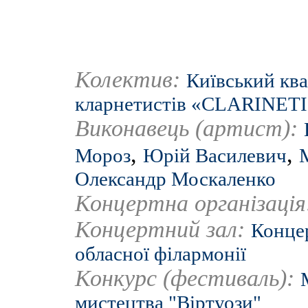
Колектив:
Київський ква
кларнетистів «СLARINET
Виконавець (артист):
,
,
Мороз
Юрій Василевич
Олександр Москаленко
Концертна організаці
Концертний зал:
Концер
обласної філармонії
Конкурс (фестиваль):
мистецтва "Віртуози"