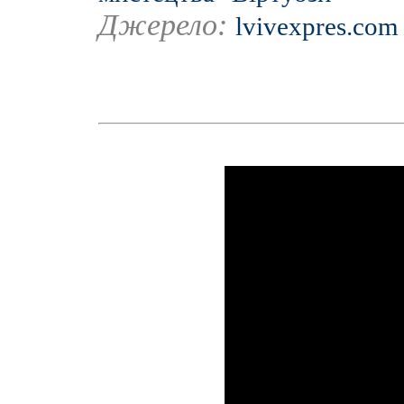
Джерело:
lvivexpres.com