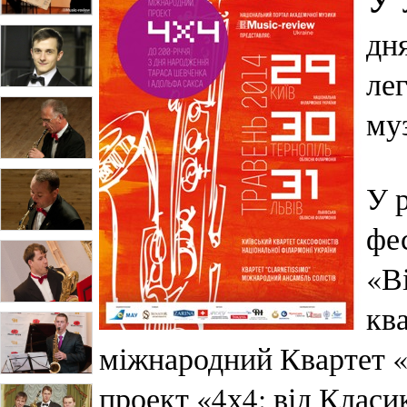
дн
ле
му
У 
фе
«В
кв
міжнародний Квартет «
проект «4х4: від Класи