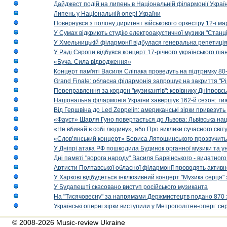
Дайджест подій на липень в Національній філармонії Украї
Липень у Національній опері України
Повернувся з полону диригент військового оркестру 12-ї ма
У Сумах відкриють студію електроакустичної музики "Станці
У Хмельницькій філармонії відбулася генеральна репетиці
У Раді Європи відбувся концерт 17-річного українського пі
«Буча. Сила відродження»
Концерт пам'яті Василя Сліпака проведуть на підтримку 80
Grand Finale: обласна філармонія запрошує на закриття "Р
Переправлення за кордон "музикантів": керівнику Дніпровсь
Національна філармонія України завершує 162-й сезон: ти
Від Гершвіна до Led Zeppelin: американські зірки привезуть
«Фауст» Шарля Гуно повертається до Львова: Львівська на
«Не вбивай в собі людину», або Про виклики сучасного світ
«Слов’янський концерт» Бориса Лятошинського прозвучить
У Дніпрі атака РФ пошкодила Будинок органної музики та у
Дні памяті "ворога народу" Василя Барвінського - видатного
Артисти Полтавської обласної філармонії проводять активно
У Харкові відбудеться інклюзивний концерт "Музика серця" 
У Будапешті скасовано виступ російського музиканта
На "Тисячовесну" за напрямами Держмистецтв подано 870 за
Українські оперні зірки виступили у Метрополітен-опері: с
© 2008-2026 Music-review Ukraine