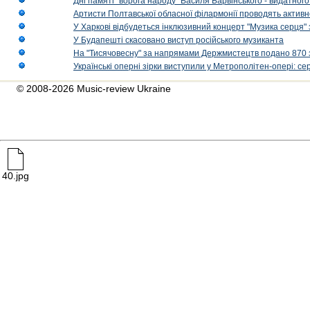
Дні памяті "ворога народу" Василя Барвінського - видатного
Артисти Полтавської обласної філармонії проводять активно
У Харкові відбудеться інклюзивний концерт "Музика серця" 
У Будапешті скасовано виступ російського музиканта
На "Тисячовесну" за напрямами Держмистецтв подано 870 за
Українські оперні зірки виступили у Метрополітен-опері: с
© 2008-2026 Music-review Ukraine
40.jpg