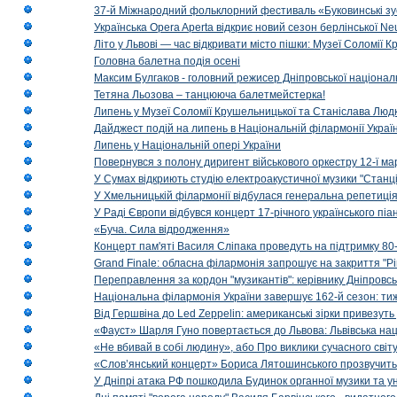
37-й Міжнародний фольклорний фестиваль «Буковинські зус
Українська Opera Aperta відкриє новий сезон берлінської Ne
Літо у Львові — час відкривати місто пішки: Музеї Соломії
Головна балетна подія осені
Максим Булгаков - головний режисер Дніпровської націонал
Тетяна Льозова – танцююча балетмейстерка!
Липень у Музеї Соломії Крушельницької та Станіслава Людк
Дайджест подій на липень в Національній філармонії Украї
Липень у Національній опері України
Повернувся з полону диригент військового оркестру 12-ї ма
У Сумах відкриють студію електроакустичної музики "Станці
У Хмельницькій філармонії відбулася генеральна репетиці
У Раді Європи відбувся концерт 17-річного українського пі
«Буча. Сила відродження»
Концерт пам'яті Василя Сліпака проведуть на підтримку 80
Grand Finale: обласна філармонія запрошує на закриття "Р
Переправлення за кордон "музикантів": керівнику Дніпровсь
Національна філармонія України завершує 162-й сезон: ти
Від Гершвіна до Led Zeppelin: американські зірки привезуть
«Фауст» Шарля Гуно повертається до Львова: Львівська на
«Не вбивай в собі людину», або Про виклики сучасного світ
«Слов’янський концерт» Бориса Лятошинського прозвучить
У Дніпрі атака РФ пошкодила Будинок органної музики та у