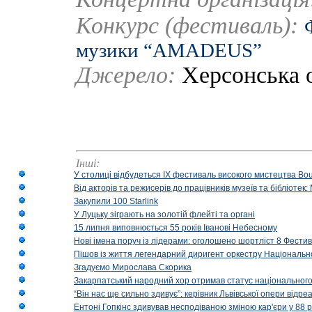
Конкурс (фестиваль):
музики “AMADEUS”
Джерело:
Херсонська 
Інші:
У столиці відбудеться IX фестиваль високого мистецтва Bouq
Від акторів та режисерів до працівників музеїв та бібліоте
Закупили 100 Starlink
У Луцьку зіграють на золотій флейті та органі
15 липня виповнюється 55 років Іванові Небесному
Нові імена поруч із лідерами: оголошено шортліст 8 Фест
Пішов із життя легендарний диригент оркестру Національн
Згадуємо Мирослава Скорика
Закарпатський народний хор отримав статус національног
“Він нас ще сильно здивує”: керівник Львівської опери відр
Ентоні Гопкінс здивував несподіваною зміною кар'єри у 88 ро