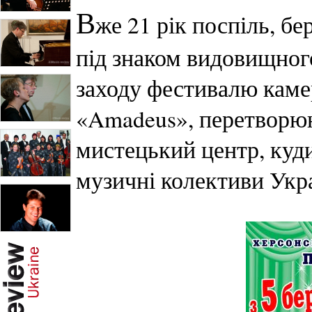
В
же 21 рік поспіль, б
під знаком видовищного
заходу фестивалю каме
«Amadeus», перетворю
мистецький центр, куд
музичні колективи Украї