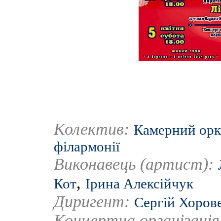
Колектив:
Камерний орке
філармонії
Виконавець (артист):
,
Кот
Ірина Алексійчук
Диригент:
Сергій Хоров
Концертна організаці