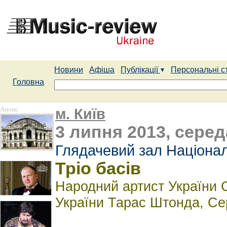
Новини
Афіша
Публікації
Персональні с
Головна
Анонс
м. Київ
3 липня 2013, серед
Глядачевий зал Націонал
Тріо басів
Народний артист України С
України Тарас Штонда, Сер