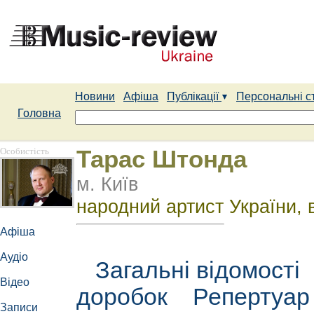
Новини
Афіша
Публікації
Персональні с
Головна
Особистість
Тарас Штонда
м. Київ
народний артист України, 
Афіша
Аудіо
Загальні відомості
Відео
доробок
Репертуа
Записи