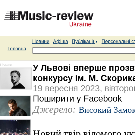
Новини
Афіша
Публікації
Персональні с
Головна
Новина
У Львові вперше прозв
конкурсу ім. М. Скори
19 вересня 2023, вівторо
Поширити у Facebook
Джерело:
Високий Замо
Новий твір відомого ук