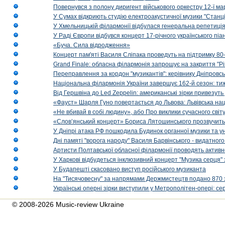
Повернувся з полону диригент військового оркестру 12-ї ма
У Сумах відкриють студію електроакустичної музики "Станці
У Хмельницькій філармонії відбулася генеральна репетиці
У Раді Європи відбувся концерт 17-річного українського пі
«Буча. Сила відродження»
Концерт пам'яті Василя Сліпака проведуть на підтримку 80
Grand Finale: обласна філармонія запрошує на закриття "Р
Переправлення за кордон "музикантів": керівнику Дніпровсь
Національна філармонія України завершує 162-й сезон: ти
Від Гершвіна до Led Zeppelin: американські зірки привезуть
«Фауст» Шарля Гуно повертається до Львова: Львівська на
«Не вбивай в собі людину», або Про виклики сучасного світ
«Слов’янський концерт» Бориса Лятошинського прозвучить
У Дніпрі атака РФ пошкодила Будинок органної музики та у
Дні памяті "ворога народу" Василя Барвінського - видатного
Артисти Полтавської обласної філармонії проводять активно
У Харкові відбудеться інклюзивний концерт "Музика серця" 
У Будапешті скасовано виступ російського музиканта
На "Тисячовесну" за напрямами Держмистецтв подано 870 за
Українські оперні зірки виступили у Метрополітен-опері: с
© 2008-2026 Music-review Ukraine