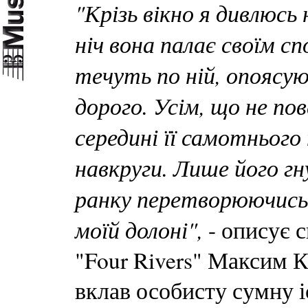
"Крізь вікно я дивлюсь 
ніч вона палає своїм с
течуть по ній, опоясую
дорого. Усім, що не по
середині її самотнього
навкруги. Лише його гну
ранку перетворюючись 
моїй долоні",
- описує 
"Four Rivers" Максим 
вклав особисту сумну і