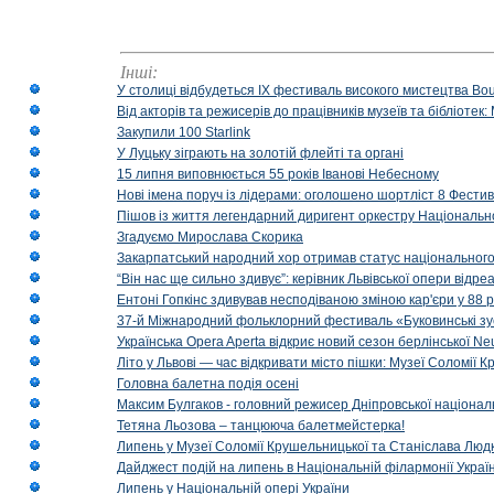
Інші:
У столиці відбудеться IX фестиваль високого мистецтва Bouq
Від акторів та режисерів до працівників музеїв та бібліоте
Закупили 100 Starlink
У Луцьку зіграють на золотій флейті та органі
15 липня виповнюється 55 років Іванові Небесному
Нові імена поруч із лідерами: оголошено шортліст 8 Фест
Пішов із життя легендарний диригент оркестру Національн
Згадуємо Мирослава Скорика
Закарпатський народний хор отримав статус національног
“Він нас ще сильно здивує”: керівник Львівської опери відр
Ентоні Гопкінс здивував несподіваною зміною кар'єри у 88 ро
37-й Міжнародний фольклорний фестиваль «Буковинські зус
Українська Opera Aperta відкриє новий сезон берлінської Ne
Літо у Львові — час відкривати місто пішки: Музеї Соломії
Головна балетна подія осені
Максим Булгаков - головний режисер Дніпровської націонал
Тетяна Льозова – танцююча балетмейстерка!
Липень у Музеї Соломії Крушельницької та Станіслава Людк
Дайджест подій на липень в Національній філармонії Украї
Липень у Національній опері України