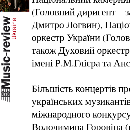
(Головний диригент – 
Дмитро Логвин), Націо
оркестр України (Голов
також Духовий оркестр
імені Р.М.Глієра та Ан
Більшість концертів п
українських музикантів
міжнародного конкурсу 
Володимира Горовіца (к