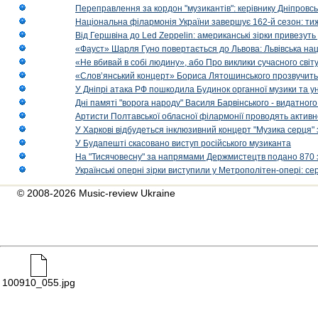
Переправлення за кордон "музикантів": керівнику Дніпровсь
Національна філармонія України завершує 162-й сезон: ти
Від Гершвіна до Led Zeppelin: американські зірки привезуть
«Фауст» Шарля Гуно повертається до Львова: Львівська на
«Не вбивай в собі людину», або Про виклики сучасного світ
«Слов’янський концерт» Бориса Лятошинського прозвучить
У Дніпрі атака РФ пошкодила Будинок органної музики та у
Дні памяті "ворога народу" Василя Барвінського - видатного
Артисти Полтавської обласної філармонії проводять активно
У Харкові відбудеться інклюзивний концерт "Музика серця" 
У Будапешті скасовано виступ російського музиканта
На "Тисячовесну" за напрямами Держмистецтв подано 870 за
Українські оперні зірки виступили у Метрополітен-опері: с
© 2008-2026 Music-review Ukraine
100910_055.jpg