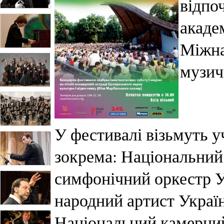
відпо
акаде
Міжна
музич
У фестивалі візьмуть у
зокрема: Національний
симфонічний оркестр У
народний артист Украї
Національний камерний