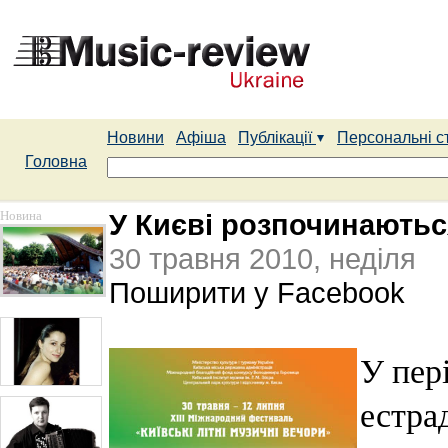
Новини
Афіша
Публікації
Персональні с
Головна
Новина
У Києві розпочинаютьс
30 травня 2010, неділя
Поширити у Facebook
У пер
естра