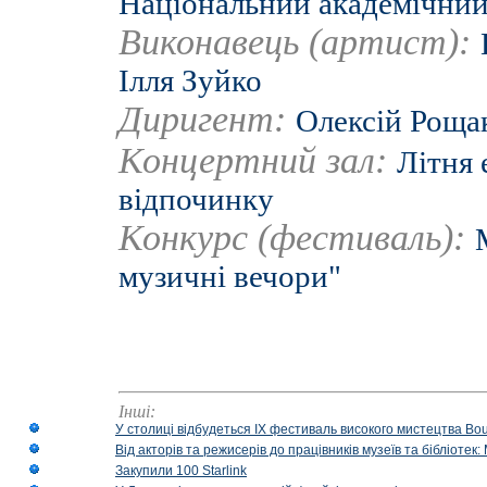
Національний академічний
Виконавець (артист):
Ілля Зуйко
Диригент:
Олексій Роща
Концертний зал:
Літня 
відпочинку
Конкурс (фестиваль):
музичні вечори"
Інші:
У столиці відбудеться IX фестиваль високого мистецтва Bouq
Від акторів та режисерів до працівників музеїв та бібліоте
Закупили 100 Starlink