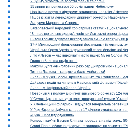
У Луцьку зіграють на золотій флейті та органі
15 липня виповнюється 55 років Іванові Небесному
Нові імена поруч із лідерами: оголошено шортліст 8 Фест
Пішов із життя легендарний диригент оркестру Національн
Згадуємо Мирослава Скорика
Закарпатський народний хор отримав статус національног
“Він нас ще сильно здивує”: керівник Львівської опери відр
Ентоні Гопкінс здивував несподіваною зміною кар'єри у 88 ро
37-й Міжнародний фольклорний фестиваль «Буковинські зус
Українська Opera Aperta відкриє новий сезон берлінської Ne
Літо у Львові — час відкривати місто пішки: Музеї Соломії
Головна балетна подія осені
Максим Булгаков - головний режисер Дніпровської націонал
Тетяна Льозова – танцююча балетмейстерка!
Липень у Музеї Соломії Крушельницької та Станіслава Людк
Дайджест подій на липень в Національній філармонії Украї
Липень у Національній опері України
Повернувся з полону диригент військового оркестру 12-ї ма
У Сумах відкриють студію електроакустичної музики "Станці
У Хмельницькій філармонії відбулася генеральна репетиці
У Раді Європи відбувся концерт 17-річного українського пі
«Буча. Сила відродження»
Концерт пам'яті Василя Сліпака проведуть на підтримку 80
Grand Finale: обласна філармонія запрошує на закриття "Р