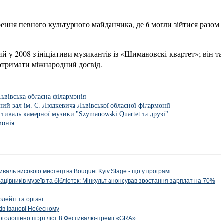
ння певного культурного майданчика, де б могли зійтися разом
й у 2008 з ініціативи музикантів із «Шимановскі-квартет»; він 
отримати міжнародний досвід.
ьвівська обласна філармонія
ий зал ім. С. Людкевича Львівської обласної філармонії
тиваль камерної музики "Szymanowski Quartet та друзі"
монія
иваль високого мистецтва Bouquet Kyiv Stage - що у програмі
рацівників музеїв та бібліотек: Мінкульт анонсував зростання зарплат на 70%
флейті та органі
ів Іванові Небесному
: оголошено шортліст 8 Фестивалю-премії «GRA»