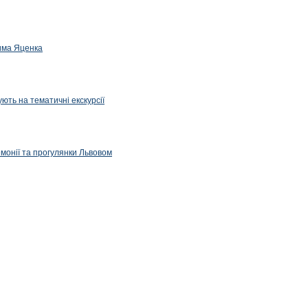
дима Яценка
ють на тематичні екскурсії
емонії та прогулянки Львовом