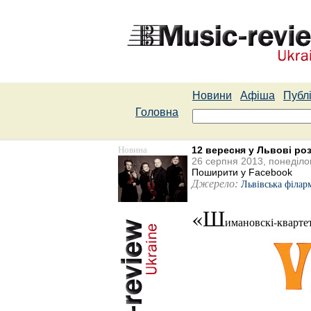
Новини
Афіша
Публі
Головна
Новина
12 вересня у Львові ро
26 серпня 2013, понеділо
Поширити у Facebook
Джерело:
Львівська філар
«Ш
имановскі-квартет