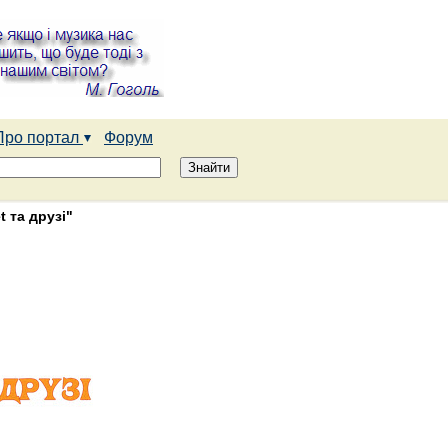
Про портал
Форум
 та друзі"