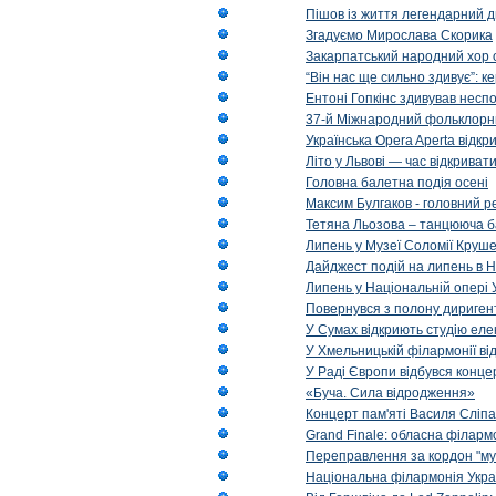
Пішов із життя легендарний д
Згадуємо Мирослава Скорика
Закарпатський народний хор 
“Він нас ще сильно здивує”: к
Ентоні Гопкінс здивував неспо
37-й Міжнародний фольклорни
Українська Opera Aperta відкр
Літо у Львові — час відкрива
Головна балетна подія осені
Максим Булгаков - головний р
Тетяна Льозова – танцююча б
Липень у Музеї Соломії Круше
Дайджест подій на липень в Н
Липень у Національній опері 
Повернувся з полону диригент 
У Сумах відкриють студію еле
У Хмельницькій філармонії в
У Раді Європи відбувся концер
«Буча. Сила відродження»
Концерт пам'яті Василя Сліпа
Grand Finale: обласна філарм
Переправлення за кордон "муз
Національна філармонія Украї