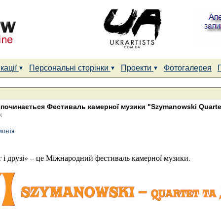
кації
Персональні сторінки
Проекти
Фотогалерея
зпочинається Фестиваль камерної музики "Szymanowski Quartet
к
монія
 і друзі» – це Міжнародний фестиваль камерної музики.