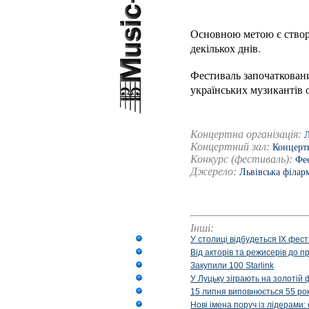
Основною метою є створе
декількох днів.
Фестиваль започатковани
українських музикантів 
Концертна організація:
Л
Концертний зал:
Концертн
Конкурс (фестиваль):
Фес
Джерело:
Львівська філар
Інші:
У столиці відбудеться IX фест
Від акторів та режисерів до п
Закупили 100 Starlink
У Луцьку зіграють на золотій 
15 липня виповнюється 55 рок
Нові імена поруч із лідерами