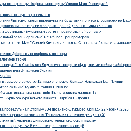
иригент оркестру Національного цирку України Марк Резницький
отримав статус національного
ерівник Львівської опери відреагував на бруд, який полився із соцмереж на Ва
діваною зміною кар'єри у 88 років: про цей дебют він мріяв 60 років
й фестиваль «Буковинські зустрічі» розпочався у Чернівцях
иє новий сезон берлінської Neuköllner Oper прем'єрою
ти місто пішки: Музеї Соломії Крушельницької та Станіслава Людкевича запрошу
ежисер Дніпровської національної опери
алетмейстерка!
льницької та Станіслава Людкевича: концерти під відкритим небом, чайні цер
аціональній філармонії України
України
військового оркестру 12-ї маріупольської бригади Нацгвардії Іван Лужний
ктроакустичної музики "Станція Північна"
ідбулася генеральна репетиція Школи молодих диригентів
т 17-річного українського піаніста Гавриїла Сидорика
ка проведуть на підтримку 80-ї десантно-штурмової бригади 22 Червня, 2026
онія запрошує на закриття "Рівненських класичних резиденцій"
икантів": керівнику Дніпровської опери оголосили підозру
ни завершує 162-й сезон: тиждень знакових подій