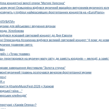
м'єра концертної версії опери "Матері Херсона"
цькому музеї Осмьоркіна відбувся музичний марафон випускників музичного ко
озвучить у підбірці найкрасивіших фортепіанних концертів на «EuroPiano»
ИЛУВАТИ»
музики для військових і вручення відзнак
рода, Хілобокова
і відбувся яскравий святковий концерт до Дня Європи
ені Олександра Козаренка відбувся великий святковий концерт “4 роки: до нов
музичне травневе свято
ова»
вій» і «Точка травми»
» перетворився на музичну мапу світу, де замість кордонів — мелодії, а заміс
яскраве завершення фестивалю "Золота струна"
рмонії музичний травень розпочався вечором фортепіанної музики
ро»!
.R.»
криття KharkivMusicFest-2026 у Харкові
 людської таїна…”
верських клейнодів”
епертуарі «Харків Опера»?