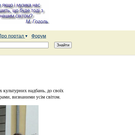
Про портал
Форум
х культурних надбань, до своїх
рами, визнаними усім світом.