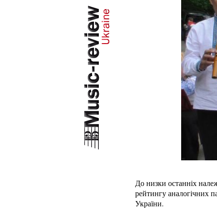
До низки останніх належ
рейтингу аналогічних па
України.