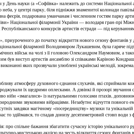
 у День науки (а «Софіївка» належить до системи Національної а
то неба, у центрі парку, біля підніжжя знаменитої колонади павіл
на феєрія, подарована уманчанам і численним гостям парку ар
піви» Національної філармонії України — володаря гран-прі Міжн
 Республіканського конкурсів артистів естради — під керування
», приуроченого до початку відкриття нового сезону фонтанів у
ціональної філармонії Володимиром Лукашевим, була гаряче під
смічних військ на чолі з її головою Олександром Наумовим, а та
им був виступ артистів ансамблю зі співаками Каріною Кондр
 виконанні яких прозвучали улюблені українські мелодії, зокрема,
обливу атмосферу духовного єднання слухачів, які сприймали к
роджували їх щедрими оплесками. А дзвінкі й прозорі звучання с
иво ніби «змагалися» із натуральними голосами птахів, доповн
природними звуковими вібраціями. Незабутнє відчуття повного е
утніх завдяки магічному «посередництву» музики та унікальній
час то здіймався, то спадав донизу десятиметровий стовп води з ф
я: про спільне бажання збагатити сучасну історію унікального 
ьтурно-мистецькою акцією на честь відкриття сезону фонтанів вис