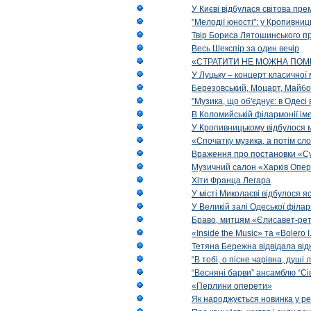
У Києві відбулася світова пре
"Мелодії юності": у Кропивни
Твір Бориса Лятошинського пр
Весь Шекспір за один вечір
«СТРАТИТИ НЕ МОЖНА ПОМ
У Луцьку – концерт класичної 
Березовський, Моцарт, Майбо
"Музика, що об'єднує: в Одес
В Коломийській філармонії ім
У Кропивницькому відбулося 
«Спочатку музика, а потім сл
Враження про постановки «Су
Музичний салон «Харків Опера
Хіти Франца Легара
У місті Миколаєві відбулося 
У Великій залі Одеської філа
Браво, митцям «Єлисавет-рет
«Inside the Music» та «Bolero I
Тетяна Бережна відвідала від
“В тобі, о пісне чарівна, душі
“Весняні барви” ансамблю “Сі
«Перлини оперети»
Як народжується новинка у р