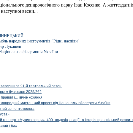
іонального дендрологічного парку Іван Косенко. А життєздатніс
 наступної весни...
МИНЕЦЬКИЙ
бль народних інструментів "Рідні наспіви"
ир Лукашев
Національна філармонія України
 завершила 91-й театральний сезон!
 яким був сезон 2025/26?
з правил і… вічне кохання
іжнародний мистецький проєкт від Національної оперети України
чний сон ентомолога
уста»
й концерт «Музика серця»: 400 глядачів, овації та історія про спільний розвит
ський і Бах