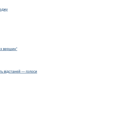
леджу
их вершин”
ть відстаней — голоси