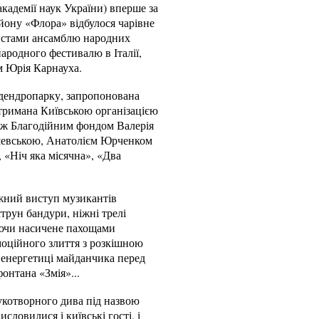
кадемії наук України) вперше за
ьйону «Флора» відбулося чарівне
тистами ансамблю народних
ародного фестивалю в Італії,
м Юрія Карнауха.
 дендропарку, запропонована
тримана Київською організацією
кож Благодійним фондом Валерія
ашевською, Анатолієм Юрченком
 «Ніч яка місячна», «Два
ожний виступ музикантів
трун бандури, ніжні трелі
юючи насичене пахощами
моційного злиття з розкішною
 енергетиці майданчика перед
онтана «Змія»...
рукотворного дива під назвою
ловилися і київські гості, і