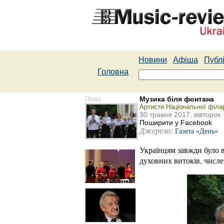
Новини
Афіша
Публі
Головна
Огляд
Музика біля фонтана
Артисти Національної філа
30 травня 2017, вівторок
Поширити у Facebook
Джерело:
Газета «День»
Українцям завжди було в
духовних витоків, числе