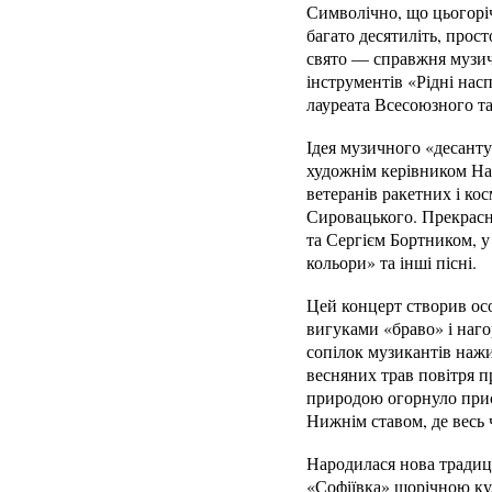
Символічно, що цьогоріч
багато десятиліть, прос
свято — справжня музич
інструментів «Рідні нас
лауреата Всесоюзного та
Ідея музичного «десанту
художнім керівником На
ветеранів ракетних і ко
Сировацького. Прекрасн
та Сергієм Бортником, у
кольори» та інші пісні.
Цей концерт створив ос
вигуками «браво» і наго
сопілок музикантів наж
весняних трав повітря 
природою огорнуло прис
Нижнім ставом, де весь 
Народилася нова традиці
«Софіївка» щорічною кул