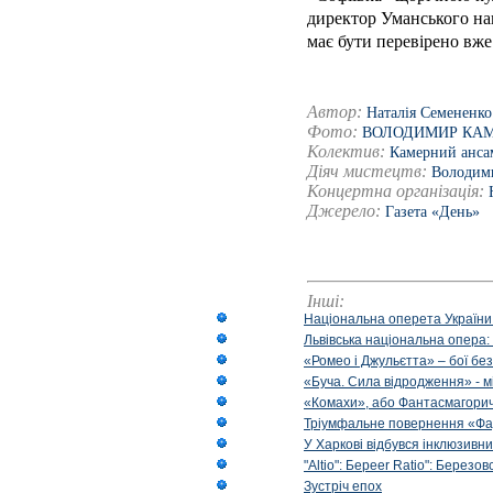
директор Уманського нац
має бути перевірено вже
Автор:
Наталія Семененко
Фото:
ВОЛОДИМИР КА
Колектив:
Камерний ансам
Діяч мистецтв:
Володим
Концертна організація:
Джерело:
Газета «День»
Інші:
Національна оперета України
Львівська національна опера:
«Ромео і Джульєтта» – бої бе
«Буча. Сила відродження» - м
«Комахи», або Фантасмагори
Тріумфальне повернення «Фа
У Харкові відбувся інклюзивни
"Altio": Береer Ratio": Березов
Зустріч епох