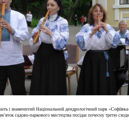
ить і знаменитий Національний дендрологічний парк «Софіївка» 
м’яток садово-паркового мистецтва посідає почесну третю сходин