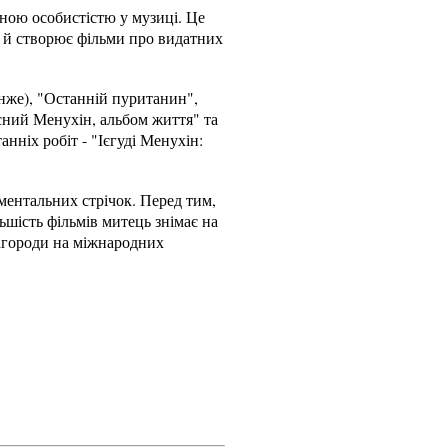
ною особистістю у музиці. Це
а й створює фільми про видатних
анже), "Останній пуританин",
расний Менухін, альбом життя" та
нніх робіт - "Ієгуді Менухін:
ументальних стрічок. Перед тим,
ьшість фільмів митець знімає на
нагороди на міжнародних