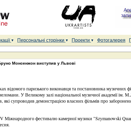
кації
Персональні сторінки
Проекти
Фотогалерея
Бруно Монсенжон виступив у Львові
ках відомого паризького виконавця та постановника музичних 
меломани. У Великому залі національної музичної академії ім. М
в, які супроводив демонстрацією власних фільмів про заборонен
і IV Міжнародного фестивалю камерної музики "Szymanowski Quarte
есня.