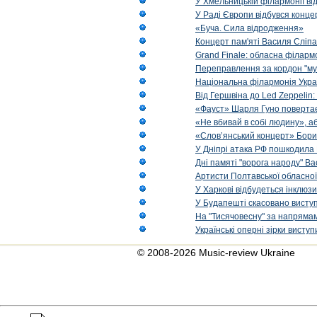
У Хмельницькій філармонії в
У Раді Європи відбувся концер
«Буча. Сила відродження»
Концерт пам'яті Василя Сліпа
Grand Finale: обласна філарм
Переправлення за кордон "муз
Національна філармонія Украї
Від Гершвіна до Led Zeppelin:
«Фауст» Шарля Гуно повертає
«Не вбивай в собі людину», аб
«Слов’янський концерт» Бори
У Дніпрі атака РФ пошкодила 
Дні памяті "ворога народу" Ва
Артисти Полтавської обласної
У Харкові відбудеться інклюз
У Будапешті скасовано виступ
На "Тисячовесну" за напрямам
Українські оперні зірки вист
© 2008-2026 Music-review Ukraine