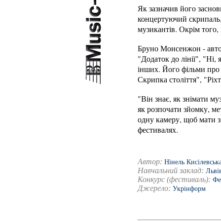
Як зазначив його заснов
концертуючий скрипаль,
музикантів. Окрім того, 
Бруно Монсенжон - автор
"Додаток до лінії", "Ні,
інших. Його фільми про 
Скрипка століття", "Ріх
"Він знає, як знімати м
як розпочати зйомку, ме
одну камеру, щоб мати 
фестивалях.
Автор:
Нінель Кисілевськ
Навчальний заклад:
Льві
Конкурс (фестиваль):
Фе
Джерело:
Укрінформ