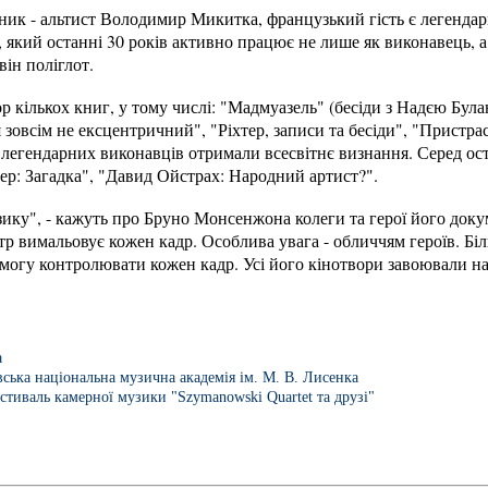
ник - альтист Володимир Микитка, французький гість є легендар
 який останні 30 років активно працює не лише як виконавець, 
він поліглот.
 кількох книг, у тому числі: "Мадмуазель" (бесіди з Надєю Бул
 я зовсім не ексцентричний", "Ріхтер, записи та бесіди", "Прист
легендарних виконавців отримали всесвітнє визнання. Серед оста
тер: Загадка", "Давид Ойстрах: Народний артист?".
узику", - кажуть про Бруно Монсенжона колеги та герої його док
тр вимальовує кожен кадр. Особлива увага - обличчям героїв. Біл
змогу контролювати кожен кадр. Усі його кінотвори завоювали 
а
вська національна музична академія ім. М. В. Лисенка
стиваль камерної музики "Szymanowski Quartet та друзі"