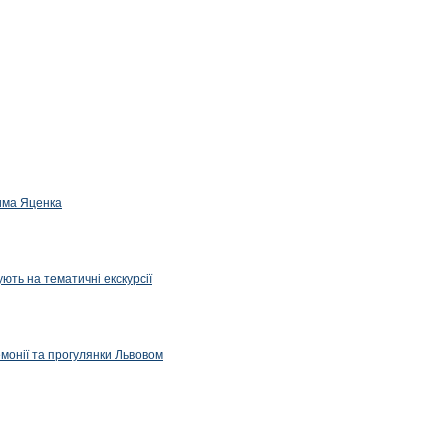
дима Яценка
ють на тематичні екскурсії
емонії та прогулянки Львовом