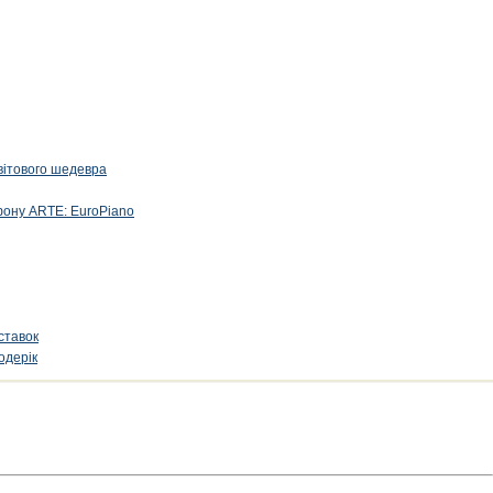
вітового шедевра
фону ARTE: EuroPiano
ставок
одерік