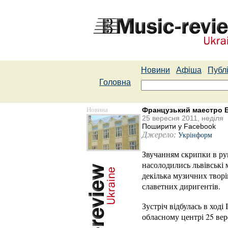
Новини
Афіша
Публі
Головна
Новина
Французький маестро 
25 вересня 2011, неділя
Поширити у Facebook
Джерело:
Укрінформ
Звучанням скрипки в ру
насолодились львівські 
декілька музичних творі
славетних диригентів.
Зустріч відбулась в ход
обласному центрі 25 вер