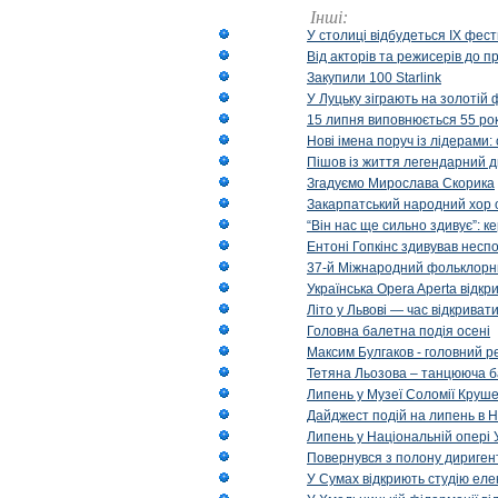
Інші:
У столиці відбудеться IX фест
Від акторів та режисерів до п
Закупили 100 Starlink
У Луцьку зіграють на золотій 
15 липня виповнюється 55 рок
Нові імена поруч із лідерами
Пішов із життя легендарний д
Згадуємо Мирослава Скорика
Закарпатський народний хор 
“Він нас ще сильно здивує”: к
Ентоні Гопкінс здивував неспо
37-й Міжнародний фольклорни
Українська Opera Aperta відкр
Літо у Львові — час відкрива
Головна балетна подія осені
Максим Булгаков - головний р
Тетяна Льозова – танцююча б
Липень у Музеї Соломії Круше
Дайджест подій на липень в Н
Липень у Національній опері 
Повернувся з полону диригент 
У Сумах відкриють студію еле