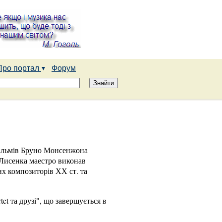
Про портал
Форум
фільмів Бруно Монсенжона
.Лисенка маестро виконав
их композиторів ХХ ст. та
t та друзі", що завершується в