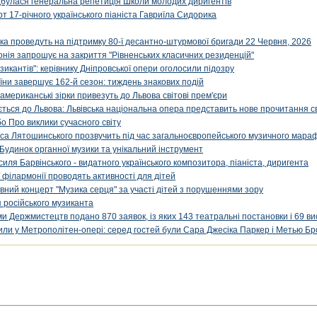
ідбулася генеральна репетиція Школи молодих диригентів
т 17-річного українського піаніста Гавриїла Сидорика
ка проведуть на підтримку 80-ї десантно-штурмової бригади 22 Червня, 2026
онія запрошує на закриття "Рівненських класичних резиденцій"
икантів": керівнику Дніпровської опери оголосили підозру
ни завершує 162-й сезон: тиждень знакових подій
 американські зірки привезуть до Львова світові прем'єри
ться до Львова: Львівська національна опера представить нове прочитання с
о Про виклики сучасного світу
са Лятошинського прозвучить під час загальноєвропейського музичного мара
Будинок органної музики та унікальний інструмент
силя Барвінського - видатного українського композитора, піаніста, диригента
 філармонії проводять активності для дітей
ивний концерт "Музика серця" за участі дітей з порушеннями зору
 російського музиканта
и Держмистецтв подано 870 заявок, із яких 143 театральні постановки і 69 ви
упили у Метрополітен-опері: серед гостей були Сара Джесіка Паркер і Метью Бр