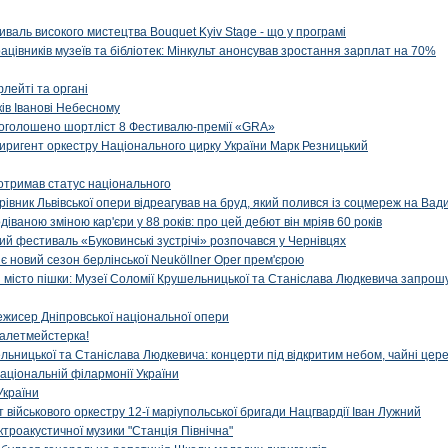
иваль високого мистецтва Bouquet Kyiv Stage - що у програмі
рацівників музеїв та бібліотек: Мінкульт анонсував зростання зарплат на 70%
флейті та органі
ів Іванові Небесному
: оголошено шортліст 8 Фестивалю-премії «GRA»
иригент оркестру Національного цирку України Марк Резницький
отримав статус національного
ерівник Львівської опери відреагував на бруд, який полився із соцмереж на Ва
діваною зміною кар'єри у 88 років: про цей дебют він мріяв 60 років
й фестиваль «Буковинські зустрічі» розпочався у Чернівцях
иє новий сезон берлінської Neuköllner Oper прем'єрою
ти місто пішки: Музеї Соломії Крушельницької та Станіслава Людкевича запрошу
ежисер Дніпровської національної опери
алетмейстерка!
льницької та Станіслава Людкевича: концерти під відкритим небом, чайні цер
аціональній філармонії України
України
військового оркестру 12-ї маріупольської бригади Нацгвардії Іван Лужний
ктроакустичної музики "Станція Північна"