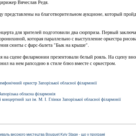
дирижер Вячеслав Редя.
уду представлены на благотворительном аукционе, который пройд
нцерта для зрителей подготовили два сюрприза. Первый заключ
онихиной, которая параллельно с выступление оркестра рисова
ния сюиты с фарс-балета "Бык на крыше".
я на сцене филармонии презентовали белый рояль. На сцену вн
нил на нем рапсодию в стиле блюз вместе с оркестром.
мфонічний оркестр Запорізької обласної філармонії
Запорізька обласна філармонія
 концертний зал ім. М. І. Глінки Запорізької обласної філармонії
иваль високого мистецтва Bouquet Kyiv Stage - що у програмі