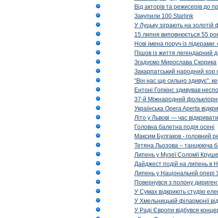
Від акторів та режисерів до п
Закупили 100 Starlink
У Луцьку зіграють на золотій 
15 липня виповнюється 55 рок
Нові імена поруч із лідерами
Пішов із життя легендарний д
Згадуємо Мирослава Скорика
Закарпатський народний хор 
“Він нас ще сильно здивує”: к
Ентоні Гопкінс здивував неспо
37-й Міжнародний фольклорни
Українська Opera Aperta відкр
Літо у Львові — час відкрива
Головна балетна подія осені
Максим Булгаков - головний р
Тетяна Льозова – танцююча б
Липень у Музеї Соломії Круше
Дайджест подій на липень в Н
Липень у Національній опері 
Повернувся з полону диригент 
У Сумах відкриють студію еле
У Хмельницькій філармонії в
У Раді Європи відбувся концер