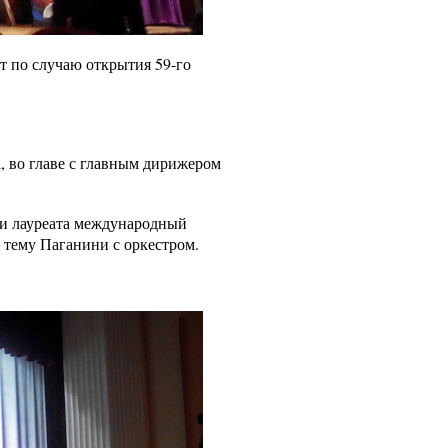
т по случаю открытия 59-го
, во главе с главным дирижером
 и лауреата международный
тему Паганини с оркестром.