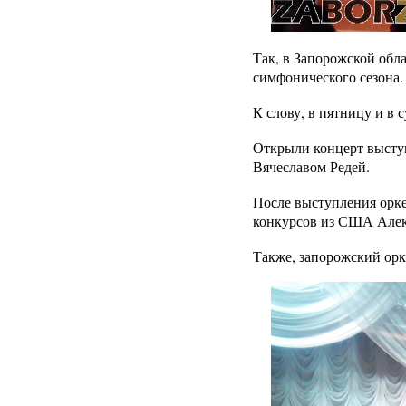
Так, в Запорожской обл
симфонического сезона.
К слову, в пятницу и в 
Открыли концерт выступ
Вячеславом Редей.
После выступления орке
конкурсов из США Алек
Также, запорожский орк