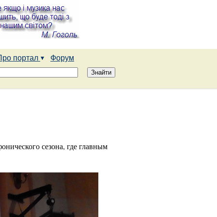
Про портал
Форум
онического сезона, где главным