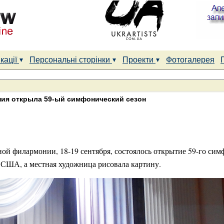
кації
Персональні сторінки
Проекти
Фотогалерея
ия открыла 59-ый симфонический сезон
ой филармонии, 18-19 сентября, состоялось открытие 59-го симф
 США, а местная художница рисовала картину.