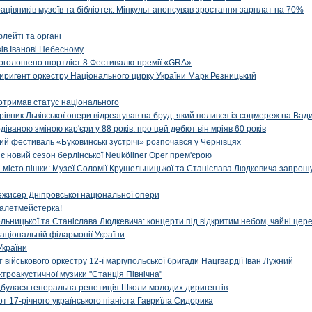
рацівників музеїв та бібліотек: Мінкульт анонсував зростання зарплат на 70%
флейті та органі
ів Іванові Небесному
: оголошено шортліст 8 Фестивалю-премії «GRA»
иригент оркестру Національного цирку України Марк Резницький
отримав статус національного
ерівник Львівської опери відреагував на бруд, який полився із соцмереж на Ва
діваною зміною кар'єри у 88 років: про цей дебют він мріяв 60 років
й фестиваль «Буковинські зустрічі» розпочався у Чернівцях
иє новий сезон берлінської Neuköllner Oper прем'єрою
ти місто пішки: Музеї Соломії Крушельницької та Станіслава Людкевича запрошу
ежисер Дніпровської національної опери
алетмейстерка!
льницької та Станіслава Людкевича: концерти під відкритим небом, чайні цер
аціональній філармонії України
України
військового оркестру 12-ї маріупольської бригади Нацгвардії Іван Лужний
ктроакустичної музики "Станція Північна"
ідбулася генеральна репетиція Школи молодих диригентів
т 17-річного українського піаніста Гавриїла Сидорика