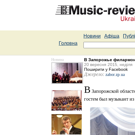
Новини
Афіша
Публі
Головна
Новина
В Запорожье филармон
20 вересня 2015, неділя
Поширити у Facebook
Джерело:
zabor.zp.ua
В
Запорожской областн
гостем был музыкант из