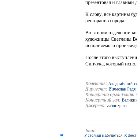
презентовал и главный 
К слову, все картины б
ресторанов города.
Во втором отделении ко
художницы Светланы Вор
исполняемого произведе
После этого выступлени
Синчука, который испол
Колектив:
Академічний си
Диригент:
В'ячеслав Редя
Концертна організація:
Концертний зал:
Великий
Джерело:
zabor.zp.ua
Інші:
У столиці відбудеться IX фест