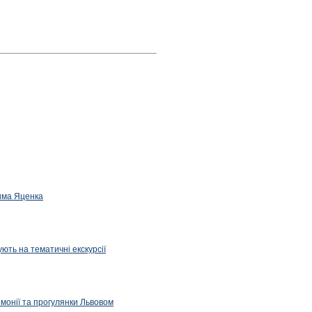
дима Яценка
ють на тематичні екскурсії
емонії та прогулянки Львовом