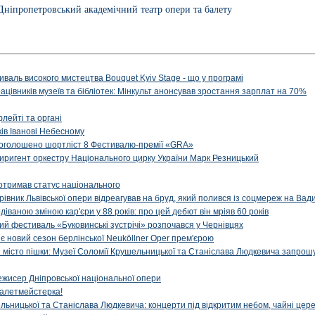
Дніпропетровський академічний театр опери та балету
иваль високого мистецтва Bouquet Kyiv Stage - що у програмі
рацівників музеїв та бібліотек: Мінкульт анонсував зростання зарплат на 70%
флейті та органі
ів Іванові Небесному
: оголошено шортліст 8 Фестивалю-премії «GRA»
иригент оркестру Національного цирку України Марк Резницький
отримав статус національного
ерівник Львівської опери відреагував на бруд, який полився із соцмереж на Ва
діваною зміною кар'єри у 88 років: про цей дебют він мріяв 60 років
й фестиваль «Буковинські зустрічі» розпочався у Чернівцях
иє новий сезон берлінської Neuköllner Oper прем'єрою
ти місто пішки: Музеї Соломії Крушельницької та Станіслава Людкевича запрошу
ежисер Дніпровської національної опери
алетмейстерка!
льницької та Станіслава Людкевича: концерти під відкритим небом, чайні цер