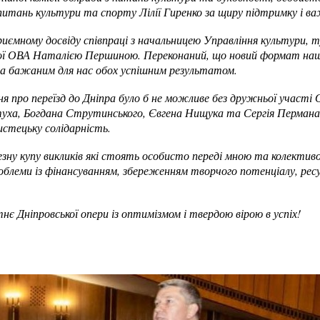
 питань культури та спорту Лілії Гиренко за щиру підтримку і ва
иємному досвіду співпраці з начальницею Управління культури, т
кої ОВА Наталією Першиною. Переконаний, що новий формат наш
а бажаним для нас обох успішним результатом.
про переїзд до Дніпра було б не можливе без дружньої участі О
уха, Богдана Струтинського, Євгена Нищука та Сергія Пермана,
истецьку солідарність.
зну купу викликів які стоять особисто переді мною та колектив
роблеми із фінансуванням, збереженням творчого потенціалу, рес
є Дніпровської опери із оптимізмом і твердою вірою в успіх!