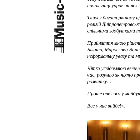
начальниці управління з
Тішуся багаторічному пр
релігій Дніпропетровсь
спільними здобутками т
Прийняття мною рішення 
Білаша, Мирослава Вант
неформальну увагу та м
Чітко усвідомлюю величе
час, розумію як ніхто п
розвитку…
Проте дивлюся у майбутн
Все у нас вийде
!».