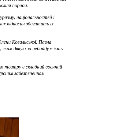
жливі поради.
уризму, національностей і
их відносин збагатить їх
лени Ковальської, Павла
 яким дякую за небайдужість,
ом театру в складний воєнний
урсним забезпеченням