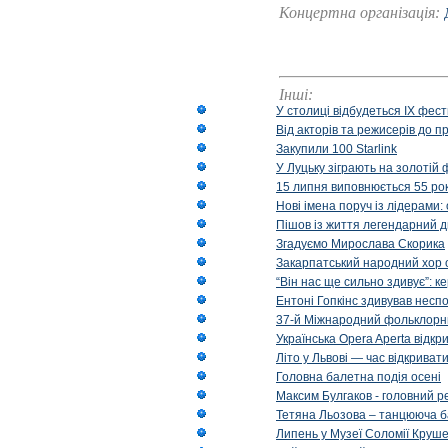
Концертна організація:
Інші:
У столиці відбудеться IX фест
Від акторів та режисерів до п
Закупили 100 Starlink
У Луцьку зіграють на золотій 
15 липня виповнюється 55 рок
Нові імена поруч із лідерами
Пішов із життя легендарний д
Згадуємо Мирослава Скорика
Закарпатський народний хор 
“Він нас ще сильно здивує”: к
Ентоні Гопкінс здивував неспо
37-й Міжнародний фольклорни
Українська Opera Aperta відкр
Літо у Львові — час відкрива
Головна балетна подія осені
Максим Булгаков - головний р
Тетяна Льозова – танцююча б
Липень у Музеї Соломії Круше