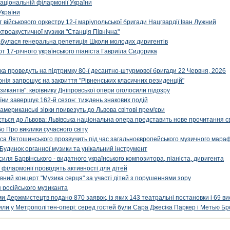
аціональній філармонії України
України
військового оркестру 12-ї маріупольської бригади Нацгвардії Іван Лужний
ктроакустичної музики "Станція Північна"
ідбулася генеральна репетиція Школи молодих диригентів
т 17-річного українського піаніста Гавриїла Сидорика
ка проведуть на підтримку 80-ї десантно-штурмової бригади 22 Червня, 2026
онія запрошує на закриття "Рівненських класичних резиденцій"
икантів": керівнику Дніпровської опери оголосили підозру
ни завершує 162-й сезон: тиждень знакових подій
 американські зірки привезуть до Львова світові прем'єри
ться до Львова: Львівська національна опера представить нове прочитання с
о Про виклики сучасного світу
са Лятошинського прозвучить під час загальноєвропейського музичного мара
Будинок органної музики та унікальний інструмент
силя Барвінського - видатного українського композитора, піаніста, диригента
 філармонії проводять активності для дітей
ивний концерт "Музика серця" за участі дітей з порушеннями зору
 російського музиканта
и Держмистецтв подано 870 заявок, із яких 143 театральні постановки і 69 ви
упили у Метрополітен-опері: серед гостей були Сара Джесіка Паркер і Метью Бр