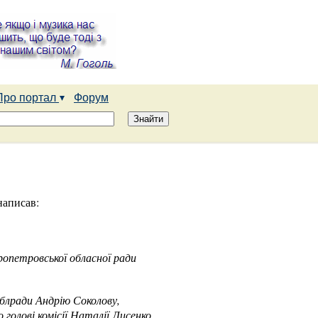
Про портал
Форум
написав:
ропетровської обласної ради
блради Андрію Соколову,
голові комісії Наталії Лисенко,