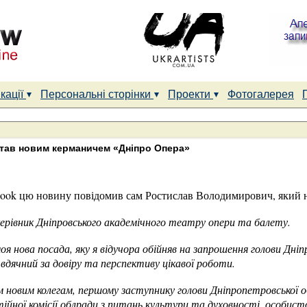
кації
Персональні сторінки
Проекти
Фотогалерея
тав новим керманичем «Дніпро Опера»
book цю новину повідомив сам Ростислав Волод
имирович, який 
ерівник Дніпровського академічного театру опери та балету.
я нова посада, яку я відучора обійняв на запрошення голови Дніп
вдячний за довіру та перспективу цікавої роботи.
новим колегам, першому заступнику голови Дніпропетровської о
йної комісії облради з питань культури та духовності, особисто 