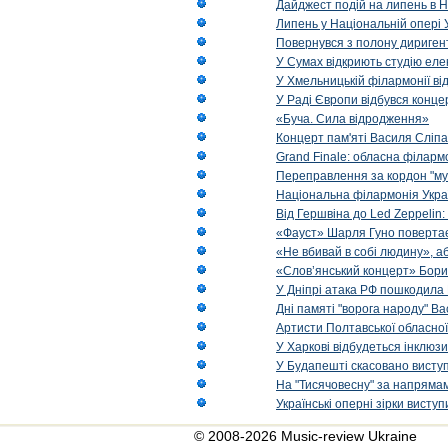
Дайджест подій на липень в Н
Липень у Національній опері 
Повернувся з полону диригент 
У Сумах відкриють студію еле
У Хмельницькій філармонії в
У Раді Європи відбувся концер
«Буча. Сила відродження»
Концерт пам'яті Василя Сліпа
Grand Finale: обласна філарм
Переправлення за кордон "муз
Національна філармонія Украї
Від Гершвіна до Led Zeppelin:
«Фауст» Шарля Гуно повертає
«Не вбивай в собі людину», аб
«Слов’янський концерт» Бори
У Дніпрі атака РФ пошкодила 
Дні памяті "ворога народу" Ва
Артисти Полтавської обласної
У Харкові відбудеться інклюз
У Будапешті скасовано виступ
На "Тисячовесну" за напрямам
Українські оперні зірки вист
© 2008-2026 Music-review Ukraine