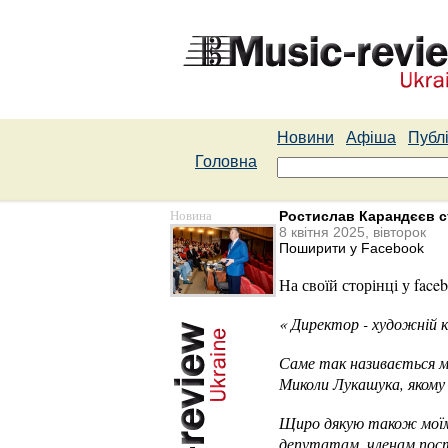
Новини
Афіша
Публі
Головна
Новина
Ростислав Карандєєв с
8 квітня 2025, вівторок
Поширити у Facebook
На своїй сторінці у fac
e
« Директор - художній к
Саме так називається мо
Миколи Лукашука, якому 
Щиро дякую також моїм 
депутатам, членам пості