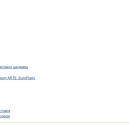
вітового шедевра
фону ARTE: EuroPiano
ставок
одерік