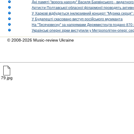
Дні памяті "ворога народу" Василя Барвінського - видатного
Артисти Полтавської обласної філармонії проводять активно
У Харкові відбудеться інклюзивний концерт "Музика серця" 
У Будапешті скасовано виступ російського музиканта
На "Тисячовесну" за напрямами Держмистецтв подано 870 за
Українські оперні зірки виступили у Метрополітен-опері: с
© 2008-2026 Music-review Ukraine
79.jpg