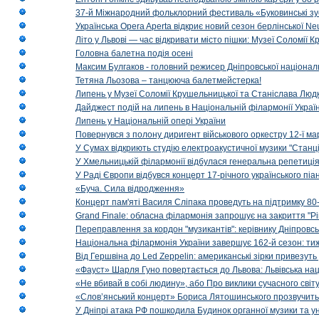
37-й Міжнародний фольклорний фестиваль «Буковинські зус
Українська Opera Aperta відкриє новий сезон берлінської Ne
Літо у Львові — час відкривати місто пішки: Музеї Соломії
Головна балетна подія осені
Максим Булгаков - головний режисер Дніпровської націонал
Тетяна Льозова – танцююча балетмейстерка!
Липень у Музеї Соломії Крушельницької та Станіслава Людк
Дайджест подій на липень в Національній філармонії Украї
Липень у Національній опері України
Повернувся з полону диригент військового оркестру 12-ї ма
У Сумах відкриють студію електроакустичної музики "Станці
У Хмельницькій філармонії відбулася генеральна репетиці
У Раді Європи відбувся концерт 17-річного українського пі
«Буча. Сила відродження»
Концерт пам'яті Василя Сліпака проведуть на підтримку 80
Grand Finale: обласна філармонія запрошує на закриття "Р
Переправлення за кордон "музикантів": керівнику Дніпровсь
Національна філармонія України завершує 162-й сезон: ти
Від Гершвіна до Led Zeppelin: американські зірки привезуть
«Фауст» Шарля Гуно повертається до Львова: Львівська на
«Не вбивай в собі людину», або Про виклики сучасного світ
«Слов’янський концерт» Бориса Лятошинського прозвучить
У Дніпрі атака РФ пошкодила Будинок органної музики та у