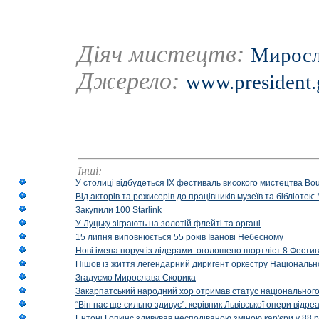
Діяч мистецтв:
Миросл
Джерело:
www.president.
Інші:
У столиці відбудеться IX фестиваль високого мистецтва Bouq
Від акторів та режисерів до працівників музеїв та бібліоте
Закупили 100 Starlink
У Луцьку зіграють на золотій флейті та органі
15 липня виповнюється 55 років Іванові Небесному
Нові імена поруч із лідерами: оголошено шортліст 8 Фест
Пішов із життя легендарний диригент оркестру Національн
Згадуємо Мирослава Скорика
Закарпатський народний хор отримав статус національног
“Він нас ще сильно здивує”: керівник Львівської опери відр
Ентоні Гопкінс здивував несподіваною зміною кар'єри у 88 ро