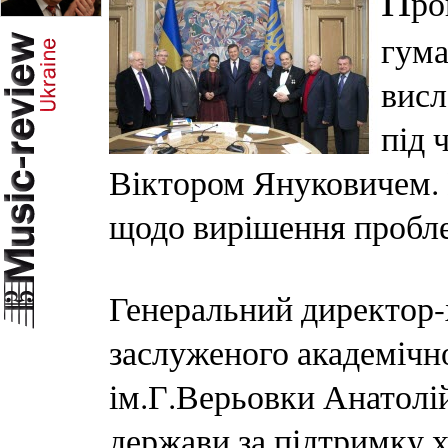
П
ро
гума
висл
під 
Віктором Януковичем.
щодо вирішення проблем
Генеральний директор-
заслуженого академічн
ім.Г.Верьовки Анатолі
держави за підтримку х