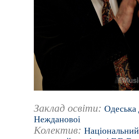
Заклад освіти:
Одеська 
Неждановоі
Колектив:
Національний