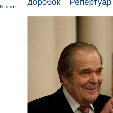
доробок
Репертуа
Контакти