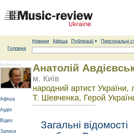
Новини
Афіша
Публікації
Персональні с
Головна
Особистість
Анатолій Авдієвсь
м. Київ
народний артист України, 
Т. Шевченка, Герой Україн
Афіша
Аудіо
Відео
Загальні відомості
Записи