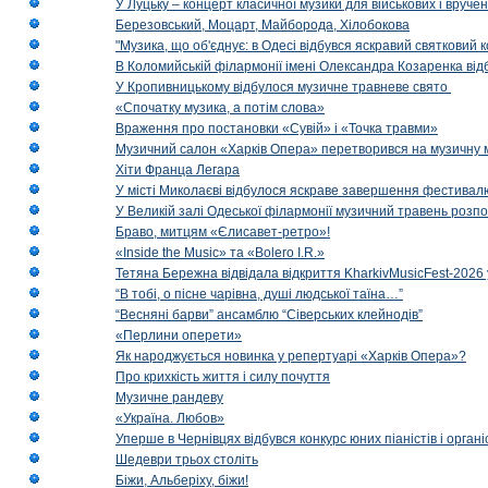
У Луцьку – концерт класичної музики для військових і вруче
Березовський, Моцарт, Майборода, Хілобокова
"Музика, що об'єднує: в Одесі відбувся яскравий святковий
В Коломийській філармонії імені Олександра Козаренка відб
У Кропивницькому відбулося музичне травневе свято
«Спочатку музика, а потім слова»
Враження про постановки «Сувій» і «Точка травми»
Музичний салон «Харків Опера» перетворився на музичну мап
Хіти Франца Легара
У місті Миколаєві відбулося яскраве завершення фестивал
У Великій залі Одеської філармонії музичний травень розп
Браво, митцям «Єлисавет-ретро»!
«Inside the Music» та «Bolero I.R.»
Тетяна Бережна відвідала відкриття KharkivMusicFest-2026 
“В тобі, о пісне чарівна, душі людської таїна…”
“Весняні барви” ансамблю “Сіверських клейнодів”
«Перлини оперети»
Як народжується новинка у репертуарі «Харків Опера»?
Про крихкість життя і силу почуття
Музичне рандеву
«Україна. Любов»
Уперше в Чернівцях відбувся конкурс юних піаністів і орг
Шедеври трьох століть
Біжи, Альберіху, біжи!