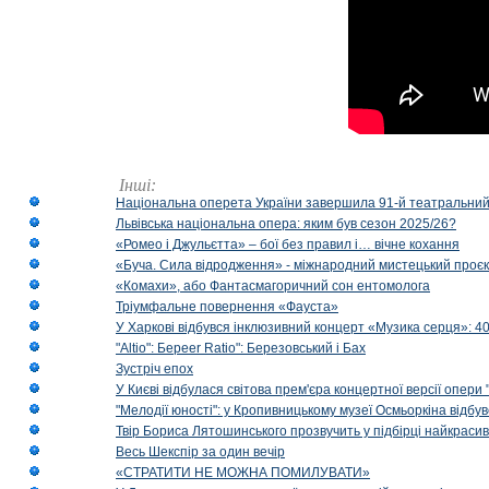
Інші:
Національна оперета України завершила 91-й театральний
Львівська національна опера: яким був сезон 2025/26?
«Ромео і Джульєтта» – бої без правил і… вічне кохання
«Буча. Сила відродження» - міжнародний мистецький проєк
«Комахи», або Фантасмагоричний сон ентомолога
Тріумфальне повернення «Фауста»
У Харкові відбувся інклюзивний концерт «Музика серця»: 400
"Altio": Береer Ratio": Березовський і Бах
Зустріч епох
У Києві відбулася світова прем'єра концертної версії опери
"Мелодії юності": у Кропивницькому музеї Осмьоркіна відб
Твір Бориса Лятошинського прозвучить у підбірці найкраси
Весь Шекспір за один вечір
«СТРАТИТИ НЕ МОЖНА ПОМИЛУВАТИ»