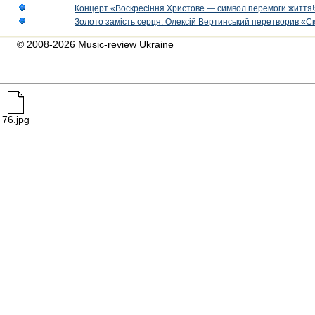
Концерт «Воскресіння Христове — символ перемоги життя!
Золото замість серця: Олексій Вертинський перетворив «С
© 2008-2026 Music-review Ukraine
76.jpg