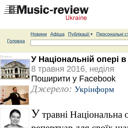
Новини
Афіша
Публікації
Персональні с
Головна
Новина
У Національній опері в
8 травня 2016, неділя
Поширити у Facebook
Джерело:
Укрінформ
У
травні Національна о
репертуар для своїх ша