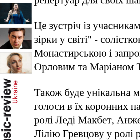
Це зустріч із учасника
зірки у світі" - соліс
Монастирською і запр
Орловим та Маріаном 
Також буде унікальна м
голоси в їх коронних 
ролі Леді Макбет, Анже
Лілію Гревцову у ролі 