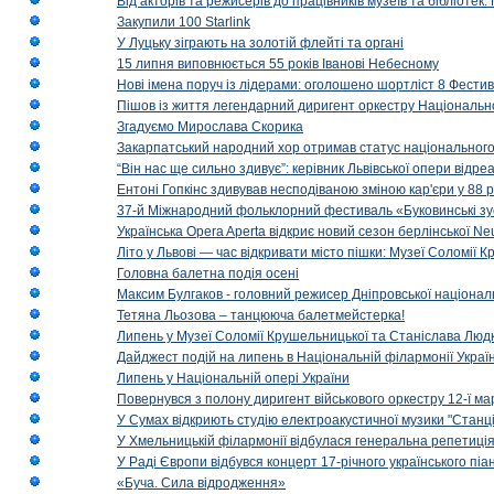
Від акторів та режисерів до працівників музеїв та бібліоте
Закупили 100 Starlink
У Луцьку зіграють на золотій флейті та органі
15 липня виповнюється 55 років Іванові Небесному
Нові імена поруч із лідерами: оголошено шортліст 8 Фест
Пішов із життя легендарний диригент оркестру Національн
Згадуємо Мирослава Скорика
Закарпатський народний хор отримав статус національног
“Він нас ще сильно здивує”: керівник Львівської опери відр
Ентоні Гопкінс здивував несподіваною зміною кар'єри у 88 ро
37-й Міжнародний фольклорний фестиваль «Буковинські зус
Українська Opera Aperta відкриє новий сезон берлінської Ne
Літо у Львові — час відкривати місто пішки: Музеї Соломії
Головна балетна подія осені
Максим Булгаков - головний режисер Дніпровської націонал
Тетяна Льозова – танцююча балетмейстерка!
Липень у Музеї Соломії Крушельницької та Станіслава Людк
Дайджест подій на липень в Національній філармонії Украї
Липень у Національній опері України
Повернувся з полону диригент військового оркестру 12-ї ма
У Сумах відкриють студію електроакустичної музики "Станці
У Хмельницькій філармонії відбулася генеральна репетиці
У Раді Європи відбувся концерт 17-річного українського пі
«Буча. Сила відродження»