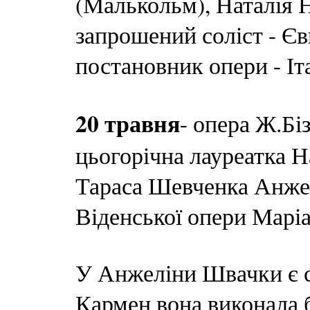
(Малькольм), Наталія Н
запрошений соліст - Єв
постановник опери - Іта
20 травня
- опера Ж.Бі
цьогорічна лауреатка Н
Тараса Шевченка Анжел
Віденської опери Маріа
У Анжеліни Швачки є с
Кармен вона виконала б