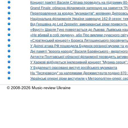
Концерт пам'яті Василя Сліпака проведуть на підтримку 80
Grand Finale: обласна філармонія запрошує на закриття "Р
Переправлення за кордон "музикантів": керівнику Дніпровсь
Національна філармонія України завершує 162-й сезон: ти
Від Гершвіна до Led Zeppelin: американські зірки привезуть
«Фауст» Шарля Гуно повертається до Львова: Львівська на
«Не вбивай в собі людину», або Про виклики сучасного світ
«Слов’янський концерт» Бориса Лятошинського прозвучить
У Дніпрі атака РФ пошкодила Будинок органної музики та у
Дні памяті "ворога народу" Василя Барвінського - видатного
Артисти Полтавської обласної філармонії проводять активно
У Харкові відбудеться інклюзивний концерт "Музика серця" 
У Будапешті скасовано виступ російського музиканта
На "Тисячовесну" за напрямами Держмистецтв подано 870 за
Українські оперні зірки виступили у Метрополітен-опері: с
© 2008-2026 Music-review Ukraine