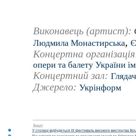
Виконавець (артист):
,
Людмила Монастирська
Є
Концертна організаці
опери та балету України ім
Концертний зал:
Глядач
Джерело:
Укрінформ
Інші:
У столиці відбудеться IX фестиваль високого мистецтва Bouq