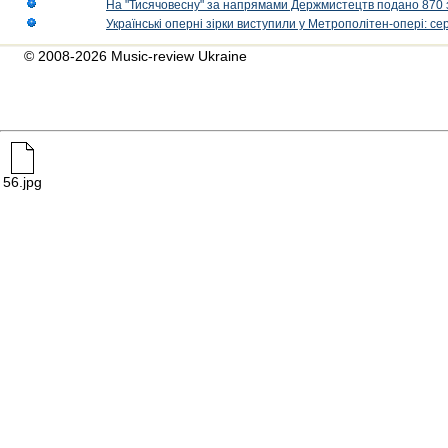
На "Тисячовесну" за напрямами Держмистецтв подано 870 за
Українські оперні зірки виступили у Метрополітен-опері: с
© 2008-2026 Music-review Ukraine
56.jpg