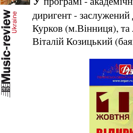
У
програмі - академіч
диригент - заслужений 
Курков (м.Вінниця), та
Віталій Козицький (бая