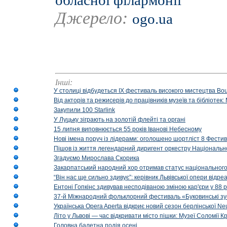
обласної філармонії
Джерело:
ogo.ua
Інші:
У столиці відбудеться IX фестиваль високого мистецтва Bouq
Від акторів та режисерів до працівників музеїв та бібліоте
Закупили 100 Starlink
У Луцьку зіграють на золотій флейті та органі
15 липня виповнюється 55 років Іванові Небесному
Нові імена поруч із лідерами: оголошено шортліст 8 Фест
Пішов із життя легендарний диригент оркестру Національн
Згадуємо Мирослава Скорика
Закарпатський народний хор отримав статус національног
“Він нас ще сильно здивує”: керівник Львівської опери відр
Ентоні Гопкінс здивував несподіваною зміною кар'єри у 88 ро
37-й Міжнародний фольклорний фестиваль «Буковинські зус
Українська Opera Aperta відкриє новий сезон берлінської Ne
Літо у Львові — час відкривати місто пішки: Музеї Соломії
Головна балетна подія осені