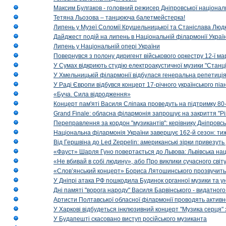
Максим Булгаков - головний режисер Дніпровської націонал
Тетяна Льозова – танцююча балетмейстерка!
Липень у Музеї Соломії Крушельницької та Станіслава Людк
Дайджест подій на липень в Національній філармонії Украї
Липень у Національній опері України
Повернувся з полону диригент військового оркестру 12-ї ма
У Сумах відкриють студію електроакустичної музики "Станці
У Хмельницькій філармонії відбулася генеральна репетиці
У Раді Європи відбувся концерт 17-річного українського пі
«Буча. Сила відродження»
Концерт пам'яті Василя Сліпака проведуть на підтримку 80
Grand Finale: обласна філармонія запрошує на закриття "Р
Переправлення за кордон "музикантів": керівнику Дніпровсь
Національна філармонія України завершує 162-й сезон: ти
Від Гершвіна до Led Zeppelin: американські зірки привезуть
«Фауст» Шарля Гуно повертається до Львова: Львівська на
«Не вбивай в собі людину», або Про виклики сучасного світ
«Слов’янський концерт» Бориса Лятошинського прозвучить
У Дніпрі атака РФ пошкодила Будинок органної музики та у
Дні памяті "ворога народу" Василя Барвінського - видатного
Артисти Полтавської обласної філармонії проводять активно
У Харкові відбудеться інклюзивний концерт "Музика серця" 
У Будапешті скасовано виступ російського музиканта