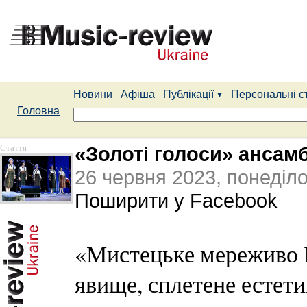
Новини
Афіша
Публікації
Персональні с
Головна
Стаття
«Золоті голоси» ансам
26 червня 2023, понеділ
Поширити у Facebook
«Мистецьке мереживо І
явище, сплетене естет