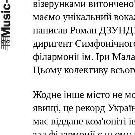
візерунками витонченої
маємо унікальний вока
написав Роман ДЗУНДЗА
диригент Cимфонічного
філармонії ім. Іри Мала
Цьому колективу всього
Жодне інше місто не мо
явищі, це рекорд Украї
має віддане ком'юніті 
зал філармонії є цьом