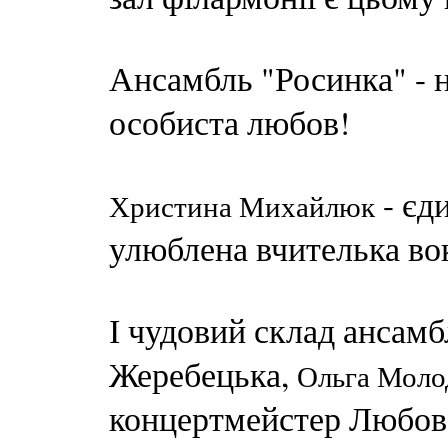
Ансамбль "Росинка" - на
особиста любов!
- єд
Христина Михайлюк
улюблена вчителька вок
І чудовий склад ансам
Жеребецька,
Ольга Моло
концертмейстер Любов