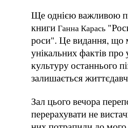
Ще однією важливою по
книги
"Роси
Ганна Карась
роси". Це видання, що 
унікальних фактів про
культуру останнього пі
залишається життєдавч
Зал цього вечора переп
перерахувати не вистачи
них потрапили до мого 