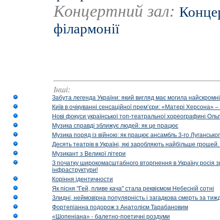
Концертний зал:
Концер
філармонії
Інші:
Забута легенда України: який вигляд має могила найскромніш
Київ в очікуванні сенсаційної прем’єри: «Матері Херсона» 
Нові фокуси української топ-театральної хореографині Оль
Музика справді зближує людей: як це працює
Музика поряд із війною: як працює ансамбль 3-го Лугансько
Десять театрів в Україні, які заробляють найбільше гроше
Музикант з Великої літери
З початку широкомасштабного вторгнення в Україну росія з
інфраструктури!
Коріння ідентичности
Як пісня "Гей, пливе кача" стала реквіємом Небесній сотні
Злидні, неймовірна популярність і загадкова смерть за тиж
Фортепіанна подорож з Анатолієм Тарабановим
«Шопеніана» - балетно-поетичні роздуми