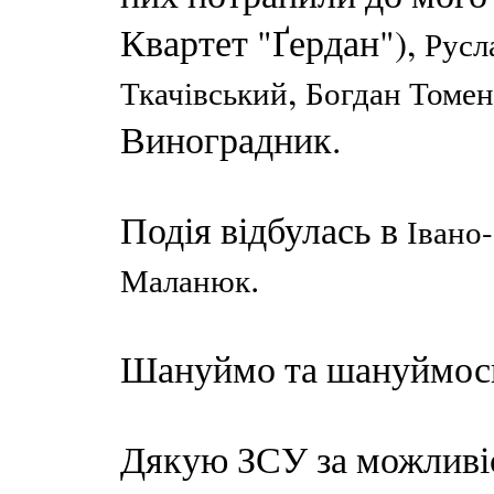
Квартет "Ґердан"),
Русл
,
Ткачівський
Богдан Томе
Виноградник.
Подія відбулась в
Івано-
.
Маланюк
Шануймо та шануймось
Дякую ЗСУ за можливіс