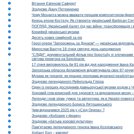
Вітання Євгенові Савчуку!
Згадуємо Діану Петриненко
Чому Моцарта можна вважати першим композитором-фри
Кінець епохи Костелу. Як створити український Barbican Cen
ПОГЛЯД: Український балет під час війни: трансформація і 
Корифей української музики
Десять нових симфоній за рік
Герої опери "Запорожець за Дунаєм" — українська відповід
Мирослав Вантух 18 січня святкує день народження
“СЛІДИ”: документальний фільм про боротьбу зі злочинами 
світова прем’єра на Берлінале.
17 січня виповнилось би 81 рік від дня народження Івана К
Запорізька обласна філармонія відсвяткувала своє 87-річчя
Музика як терапія: як працює програма музичної реабілітаці
Згадуємо легендарного Рейнгольда Глієра
Один із перших дослідників давньоруської музики родом з 
Хоровий спів корисний для здоров’я та відновлення мозку
Легенди і нові зірки, гумор та автентика: як в Україні пове
Згадуємо легендарного Бориса Лятошинського
Чим відзначився 2025 рік у «Схід Опера» ?
Згадаємо «Кобзаря у фраку»
Згадуємо «батька хорової культури»
Пам’ятаємо легендарного тенора Івана Козловського
Хобарт Ерл – ювіляр!