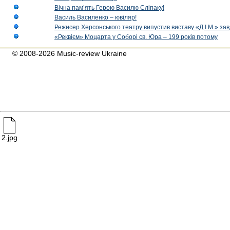
Вічна пам’ять Герою Василю Сліпаку!
Василь Василенко – ювіляр!
Режисер Херсонського театру випустив виставу «Д.І.М.» за
«Реквієм» Моцарта у Соборі св. Юра – 199 років потому
© 2008-2026 Music-review Ukraine
2.jpg