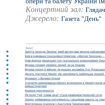
опери та балету України ім
Концертний зал:
Глядач
Джерело:
Газета "День"
Інші:
Забута легенда України: який вигляд має могила найскромніш
Київ в очікуванні сенсаційної прем’єри: «Матері Херсона» 
Нові фокуси української топ-театральної хореографині Оль
Музика справді зближує людей: як це працює
Музика поряд із війною: як працює ансамбль 3-го Лугансько
Десять театрів в Україні, які заробляють найбільше гроше
Музикант з Великої літери
З початку широкомасштабного вторгнення в Україну росія з
інфраструктури!
Коріння ідентичности
Як пісня "Гей, пливе кача" стала реквіємом Небесній сотні
Злидні, неймовірна популярність і загадкова смерть за тиж
Фортепіанна подорож з Анатолієм Тарабановим