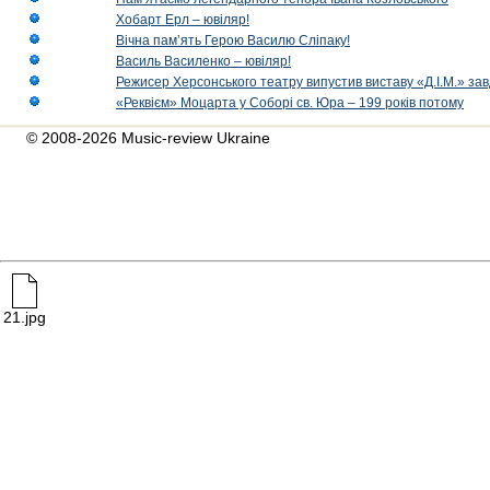
Хобарт Ерл – ювіляр!
Вічна пам’ять Герою Василю Сліпаку!
Василь Василенко – ювіляр!
Режисер Херсонського театру випустив виставу «Д.І.М.» за
«Реквієм» Моцарта у Соборі св. Юра – 199 років потому
© 2008-2026 Music-review Ukraine
21.jpg