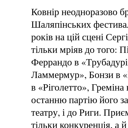
Ковнір неодноразово бр
Шаляпінських фестивал
років на цій сцені Сергі
тільки мріяв до того: П
Феррандо в «Трубадурі
Ламмермур», Бонзи в 
в «Ріголетто», Греміна 
останню партію його з
театру, і до Риги. Приє
тільки конкуренція, а й