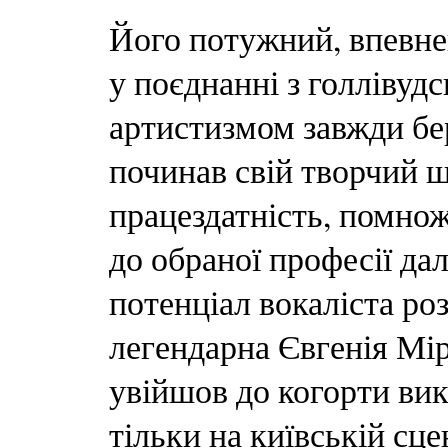
Його потужний, впевне
у поєднанні з голлівуд
артистизмом завжди бер
починав свій творчий ш
працездатність, помнож
до обраної професії да
потенціал вокаліста ро
легендарна Євгенія Мі
увійшов до когорти вик
тільки на київській сце