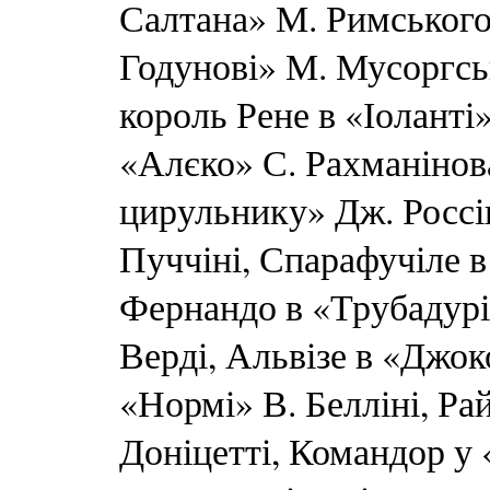
Салтана» М. Римського
Годунові» М. Мусоргськ
король Рене в «Іоланті
«Алєко» С. Рахманінова
цирульнику» Дж. Россі
Пуччіні, Спарафучіле в
Фернандо в «Трубадурі»
Верді, Альвізе в «Джок
«Нормі» В. Белліні, Ра
Доніцетті, Командор у 