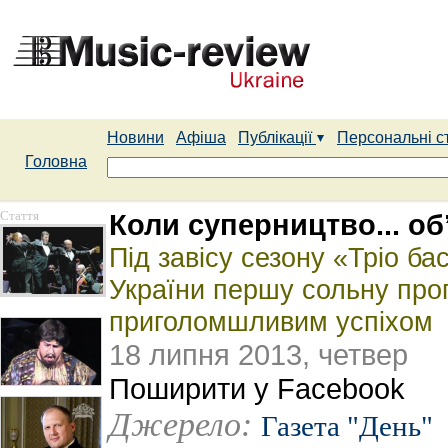
Новини
Афіша
Публікації
Персональні с
Головна
Стаття
Коли суперництво... об
Під завісу сезону «Тріо ба
України першу сольну прог
приголомшливим успіхом
18 липня 2013, четвер
Поширити у Facebook
Джерело:
Газета "День"