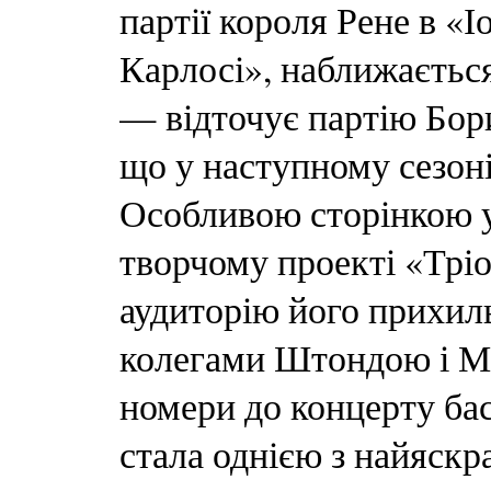
партії короля Рене в «Іо
Карлосі», наближається
— відточує партію Бори
що у наступному сезоні 
Особливою сторінкою у 
творчому проекті «Трі
аудиторію його прихиль
колегами Штондою і Ма
номери до концерту бас
стала однією з найяскр