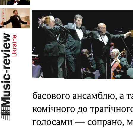
басового ансамблю, а т
комічного до трагічног
голосами — сопрано, м