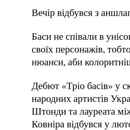
Вечір відбувся з аншла
Баси не співали в уніс
своїх персонажів, тобт
нюанси, аби колоритніш
Дебют «Тріо басів» у ск
народних артистів Укра
Штонди та лауреата мі
Ковніра відбувся у лют