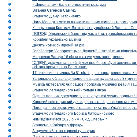
«Шопеніана» - балетно-поетичні роздуми
Вітання Євгенові Савчуку!
Згадуємо Діану Петриненко
Чому Моцарта можна вважати першим композитором-фри
Кінець епохи Костелу. Як створити український Barbican Cen
ПОГЛЯД: Український балет під час війни: трансформація і 
Корифей української музики
Десять нових симфоній за рік
Герої опери "Запорожець за Дунаєм" — українська відповід
Мирослав Вантух 18 січня святкує день народження
“СЛІДИ”: документальний фільм про боротьбу зі злочинами 
світова прем’єра на Берлінале.
17 січня виповнилось би 81 рік від дня народження Івана К
Запорізька обласна філармонія відсвяткувала своє 87-річчя
Музика як терапія: як працює програма музичної реабілітаці
Згадуємо легендарного Рейнгольда Глієра
Один із перших дослідників давньоруської музики родом з 
Хоровий спів корисний для здоров’я та відновлення мозку
Легенди і нові зірки, гумор та автентика: як в Україні пове
Згадуємо легендарного Бориса Лятошинського
Чим відзначився 2025 рік у «Схід Опера» ?
Згадаємо «Кобзаря у фраку»
Згадуємо «батька хорової культури»
Пам’ятаємо легендарного тенора Івана Козловського