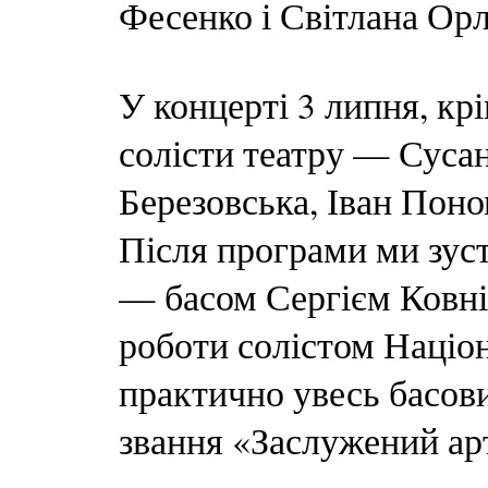
Фесенко і Світлана Ор
У концерті 3 липня, кр
солісти театру — Сусан
Березовська, Іван Поно
Після програми ми зуст
— басом Сергієм Ковнір
роботи солістом Націон
практично увесь басов
звання «Заслужений ар