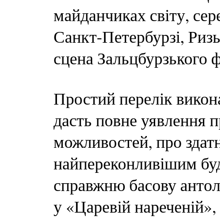
майданчиках світу, сер
Санкт-Петербурзі, Ризь
сцена Зальцбурзького 
Простий перелік викон
дасть повне уявлення п
можливостей, про здатн
найпереконливішим буд
справжню басову антол
у «Царевій нареченій»,