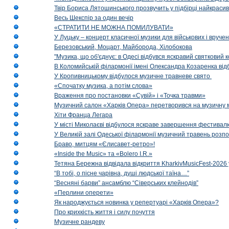
Твір Бориса Лятошинського прозвучить у підбірці найкраси
Весь Шекспір за один вечір
«СТРАТИТИ НЕ МОЖНА ПОМИЛУВАТИ»
У Луцьку – концерт класичної музики для військових і вруче
Березовський, Моцарт, Майборода, Хілобокова
"Музика, що об'єднує: в Одесі відбувся яскравий святковий
В Коломийській філармонії імені Олександра Козаренка відб
У Кропивницькому відбулося музичне травневе свято
«Спочатку музика, а потім слова»
Враження про постановки «Сувій» і «Точка травми»
Музичний салон «Харків Опера» перетворився на музичну мап
Хіти Франца Легара
У місті Миколаєві відбулося яскраве завершення фестивал
У Великій залі Одеської філармонії музичний травень розп
Браво, митцям «Єлисавет-ретро»!
«Inside the Music» та «Bolero I.R.»
Тетяна Бережна відвідала відкриття KharkivMusicFest-2026 
“В тобі, о пісне чарівна, душі людської таїна…”
“Весняні барви” ансамблю “Сіверських клейнодів”
«Перлини оперети»
Як народжується новинка у репертуарі «Харків Опера»?
Про крихкість життя і силу почуття
Музичне рандеву