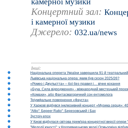
камерної музики
Концертний зал:
Концер
і камерної музики
Джерело:
032.ua/news
Інші:
Національна оперета України завершила 91-й театральний
Львівська національна опера: яким був сезон 2025/26?
«Ромео і Джульєтта» – бої без правил і… вічне кохання
«Буча. Сила відродження» - міжнародний мистецький проєк
«Комахи», або Фантасмагоричний сон ентомолога
Тріумфальне повернення «Фауста»
У Харкові відбувся інклюзивний концерт «Музика серця»: 400
"Altio": Береer Ratio": Березовський і Бах
Зустріч епох
У Києві відбулася світова прем'єра концертної версії опери
"Мелодії юності": у Кропивницькому музеї Осмьоркіна відб