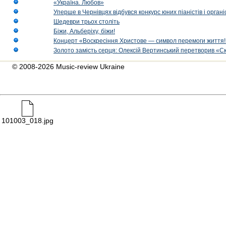
«Україна. Любов»
Уперше в Чернівцях відбувся конкурс юних піаністів і орг
Шедеври трьох століть
Біжи, Альберіху, біжи!
Концерт «Воскресіння Христове — символ перемоги життя!
Золото замість серця: Олексій Вертинський перетворив «С
© 2008-2026 Music-review Ukraine
101003_018.jpg