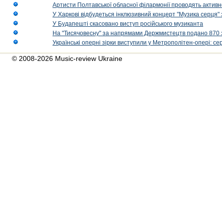
Артисти Полтавської обласної філармонії проводять активно
У Харкові відбудеться інклюзивний концерт "Музика серця" 
У Будапешті скасовано виступ російського музиканта
На "Тисячовесну" за напрямами Держмистецтв подано 870 за
Українські оперні зірки виступили у Метрополітен-опері: с
© 2008-2026 Music-review Ukraine