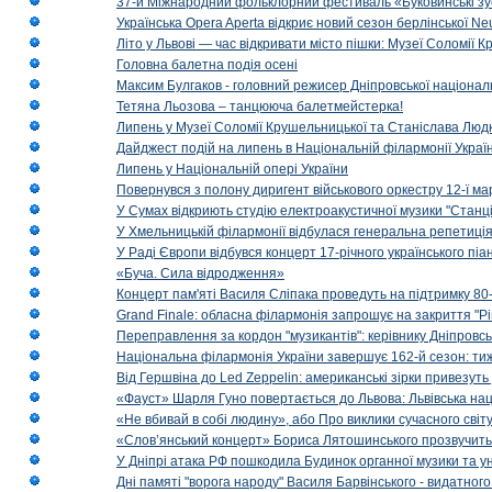
37-й Міжнародний фольклорний фестиваль «Буковинські зус
Українська Opera Aperta відкриє новий сезон берлінської Ne
Літо у Львові — час відкривати місто пішки: Музеї Соломії
Головна балетна подія осені
Максим Булгаков - головний режисер Дніпровської націонал
Тетяна Льозова – танцююча балетмейстерка!
Липень у Музеї Соломії Крушельницької та Станіслава Людк
Дайджест подій на липень в Національній філармонії Украї
Липень у Національній опері України
Повернувся з полону диригент військового оркестру 12-ї ма
У Сумах відкриють студію електроакустичної музики "Станці
У Хмельницькій філармонії відбулася генеральна репетиці
У Раді Європи відбувся концерт 17-річного українського пі
«Буча. Сила відродження»
Концерт пам'яті Василя Сліпака проведуть на підтримку 80
Grand Finale: обласна філармонія запрошує на закриття "Р
Переправлення за кордон "музикантів": керівнику Дніпровсь
Національна філармонія України завершує 162-й сезон: ти
Від Гершвіна до Led Zeppelin: американські зірки привезуть
«Фауст» Шарля Гуно повертається до Львова: Львівська на
«Не вбивай в собі людину», або Про виклики сучасного світ
«Слов’янський концерт» Бориса Лятошинського прозвучить
У Дніпрі атака РФ пошкодила Будинок органної музики та у
Дні памяті "ворога народу" Василя Барвінського - видатного