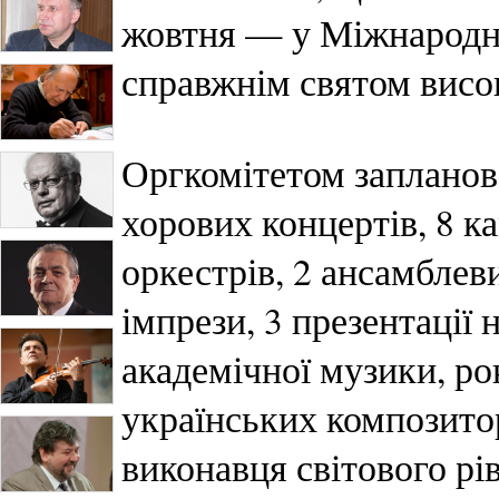
жовтня — у Міжнародни
справжнім святом висо
Оргкомітетом запланова
хорових концертів, 8 
оркестрів, 2 ансамблеви
імпрези, 3 презентації 
академічної музики, ро
українських композито
виконавця світового рі