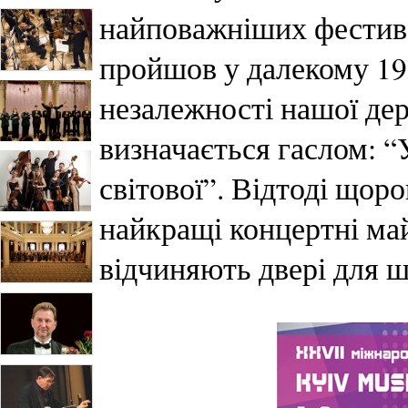
найповажніших фестива
пройшов у далекому 19
незалежності нашої де
визначається гаслом: “
світової”. Відтоді щоро
найкращі концертні ма
відчиняють двері для 