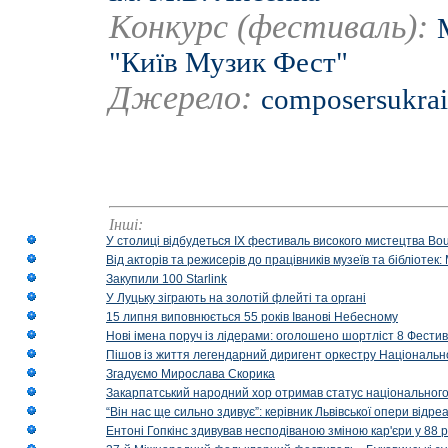
Конкурс (фестиваль):
"Київ Музик Фест"
Джерело:
composersukra
Інші:
У столиці відбудеться IX фестиваль високого мистецтва Bouq
Від акторів та режисерів до працівників музеїв та бібліоте
Закупили 100 Starlink
У Луцьку зіграють на золотій флейті та органі
15 липня виповнюється 55 років Іванові Небесному
Нові імена поруч із лідерами: оголошено шортліст 8 Фест
Пішов із життя легендарний диригент оркестру Національн
Згадуємо Мирослава Скорика
Закарпатський народний хор отримав статус національног
“Він нас ще сильно здивує”: керівник Львівської опери відр
Ентоні Гопкінс здивував несподіваною зміною кар'єри у 88 ро