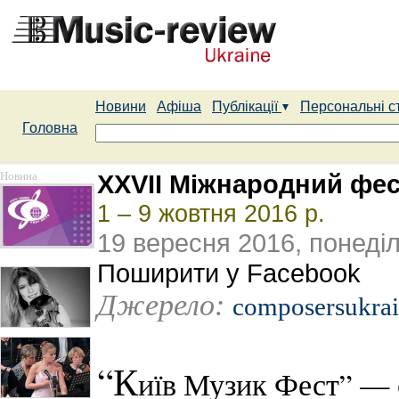
Новини
Афіша
Публікації
Персональні с
Головна
Новина
XXVІІ Міжнародний фес
1 – 9 жовтня 2016 р.
19 вересня 2016, понеді
Поширити у Facebook
Джерело:
composersukra
“К
иїв Музик Фест” — 