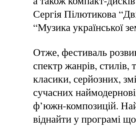
а також компакт-дисків
Сергія Пілютикова “Дв
“Музика української зе
Отже, фестиваль розв
спектр жанрів, стилів, 
класики, серйозних, зм
сучасних наймодерновіш
ф’южн-композицій. На
віднайти у програмі щос