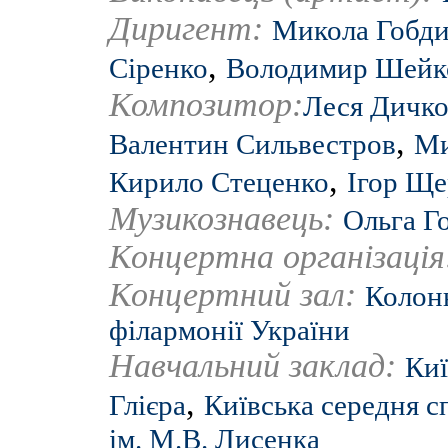
Диригент:
Микола Гобд
,
Сіренко
Володимир Шейк
Композитор:
Леся Дичк
,
Валентин Сильвестров
Ми
,
Кирило Стеценко
Ігор Ще
Музикознавець:
Ольга Г
Концертна організаці
Концертний зал:
Колонн
філармонії України
Навчальний заклад:
Киї
,
Глієра
Київська середня с
ім. М.В. Лисенка