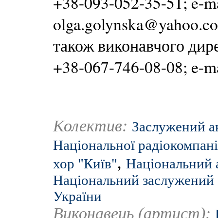
+38-093-052-35-51; e-m
olga.golynska@yahoo.co
також виконавчого дир
+38-067-746-08-08; e-m
Колектив:
Заслужений а
Національної радіокомпані
,
хор "Київ"
Національний а
Національний заслужений 
України
Виконавець (артист):