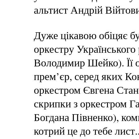
альтист Андрій Війтов
Дуже цікавою обіцяє б
оркестру Українського
Володимир Шейко). Її о
прем’єр, серед яких Ко
оркестром Євгена Стан
скрипки з оркестром Га
Богдана Півненко), ко
котрий це до тебе лист.