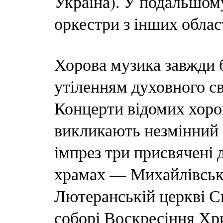
Україна). У подальшом
оркестри з інших облас
Хорова музика завжди б
утіленням духовного сві
Концерти відомих хоро
викликають незмінний і
імпрез три присвячені 
храмах — Михайлівськ
Лютеранській церкві С
соборі Воскресіння Хр