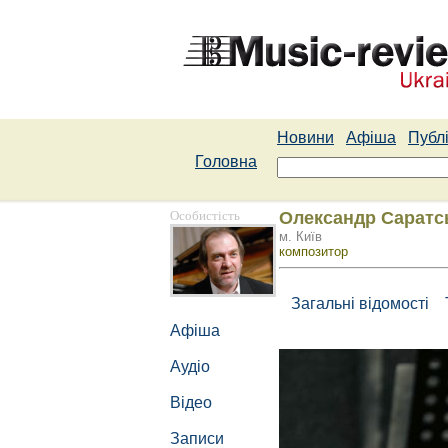
Новини
Афіша
Публі
Головна
Особистість
Олександр Саратс
м. Київ
композитор
Загальні відомості
Афіша
Аудіо
Відео
Записи