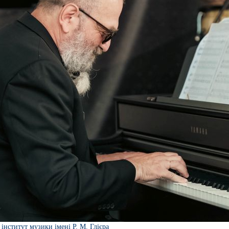
інститут музики імені Р. М. Глієра