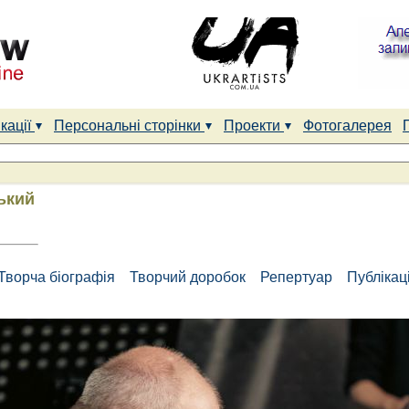
кації
Персональні сторінки
Проекти
Фотогалерея
ький
Творча біографія
Творчий доробок
Репертуар
Публікаці