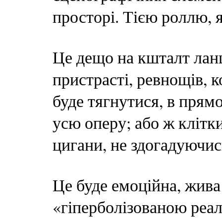
просторі. Тією роллю, 
Це дещо на кшталт лан
пристрасті, ревнощів, ко
буде тягнутися, в прям
усю оперу; або ж клітк
цигани, не здогадуючис
Це буде емоційна, жива 
«гіперболізованою реал