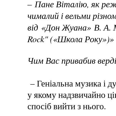
Пане Віталію, як ре
–
чималий і вельми різн
від «Дон Жуана» В. А. 
Rock" («Школа Року»)»
Чим Вас привабив верд
– Геніальна музика і д
у якому надзвичайно цік
спосіб вийти з нього.