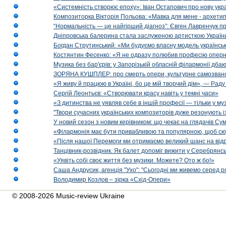
«Системність створює епоху»: Іван Остапович про нову укра
Композиторка Вікторія Польова: «Мавка для мене - архетип м
“Нормальність — це найгірший діагноз”: Євген Лавренчук пр
Дніпровська балерина стала заслуженою артисткою Україн
Богдан Струтинський: «Ми будуємо власну модель українсь
Костянтин Фесенко: «Я не одразу полюбив професію опер
Музика без бар'єрів: у Запорізькій обласній філармонії дбаю
ЗОРЯНА КУШПЛЕР: про смерть опери, культурне самозванст
«Я живу й працюю в Україні, бо це мій творчий дім», — Раду
Сергій Леонтьєв: «Створювати красу навіть у темні часи»
«З дитинства не уявляв себе в іншій професії — тільки у му
"Твори сучасних українських композиторів дуже резонують і
У новий сезон з новим керівником: що чекає на глядачів Сум
«Філармонія має бути привабливою та популярною, щоб сю
«Після нашої Перемоги ми отримаємо великий шанс на від
Танцівник-розвідник. Як балет допоміг вижити у Серебрянсь
«Уявіть собі своє життя без музики. Можете? Ото ж бо!»
Саша Андрусик, агенція "Ухо": "Сьогодні ми живемо серед р
Володимир Козлов – зірка «Схід-Опери»
© 2008-2026 Music-review Ukraine