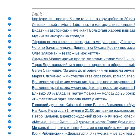
Інші:
Ігор Курилів – про проблеми головного хору країни та 20 ро
Лятошинський замість Чайковського має звучати на європейс
Видатний австрійський музикант Вольфганг Харрер відвідає
Музика як кінохроніка спогадів
"Україна стала частиною шведського медіапростору": інтерв
Чого не бачить глядач... Диригентка Оксана Кротик про зал
Олег Злакоман: «Театр – це моє життя»
Людмила Монастирська про те, як звучить голос України на 
Тарас Бережанський: між оперною сценою та обороною київ
Євген Станкович: “За день до вторгнення ми вивезли онуків
Марія Слєпченко: «Мистецтво стає справжнім, коли співпе
Враження українських музичних фахівців про стажування в 
Враження українських музичних фахівців про стажування в
Близько 30 % глядачів Театру Франка — молодь до 25 років
«Вифлеємська зірка вказала шлях у життя»
Головний диригент Київської опери Василь Василенко: «Муз
На Радіо Культура 31 грудня о 21:00 звучатиме радіоверсія 
Петро Качанов, директор-художній керівник Київської опери
«Музика – це найчесніший документ часу»: Тарас Демко про х
Ми сильні завдяки коханню, бо саме воно робить мистецтво
Юрій Рибчинський: «Драматургія, як і музика, – це архітект