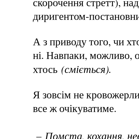
скорочення стретт), на
диригентом-постановн
А з приводу того, чи х
ні. Навпаки, можливо, 
(сміється).
хтось
Я зовсім не кровожерли
все ж очікуватиме.
Помста, кохання, нев
–