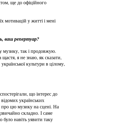
атом, ще до офіційного
х мотивацій у житті і мені
ть, ваш репертуар?
ку музику, так і продовжую.
щастя, я не знаю, як сказати,
 української культури в цілому,
спостерігали, що інтерес до
е відомих українських
ь про цю музику на сцені. На
звичайно складно. І саме
о було навіть уявити таку