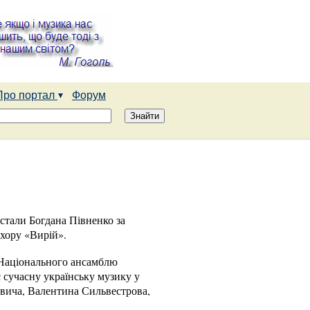
Про портал
Форум
стали Богдана Півненко за
хору «Вирій».
 Національного ансамблю
є сучасну українську музику у
овича, Валентина Сильвестрова,