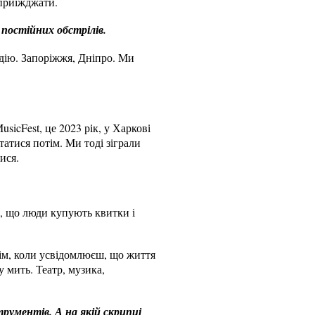
 приїжджати.
 постійних обстрілів.
одію. Запоріжжя, Дніпро. Ми
sicFest, це 2023 рік, у Харкові
атися потім. Ми тоді зіграли
ися.
ли, що люди купують квитки і
отім, коли усвідомлюєш, що життя
 мить. Театр, музика,
рументів. А на якій скрипці