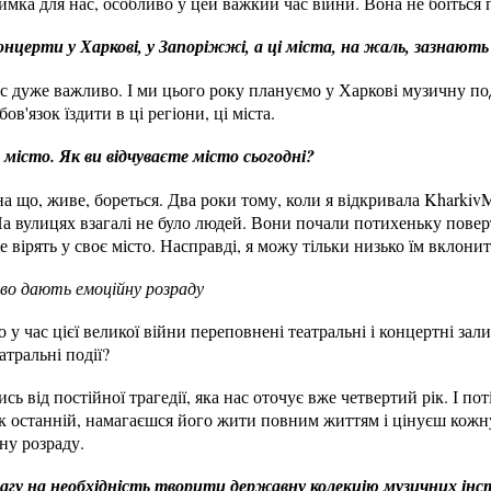
имка для нас, особливо у цей важкий час війни. Вона не боїться
онцерти у Харкові, у Запоріжжі, а ці міста, на жаль, зазнають
ас дуже важливо. І ми цього року плануємо у Харкові музичну п
ов'язок їздити в ці регіони, ці міста.
е місто. Як ви відчуваєте місто сьогодні?
а що, живе, бореться. Два роки тому, коли я відкривала KharkivMu
а вулицях взагалі не було людей. Вони почали потихеньку поверт
 вірять у своє місто. Насправді, я можу тільки низько їм вклонит
во дають емоційну розраду
 у час цієї великої війни переповнені театральні і концертні за
атральні події?
сь від постійної трагедії, яка нас оточує вже четвертий рік. І п
к останній, намагаєшся його жити повним життям і цінуєш кожну
ну розраду.
вагу на необхідність творити державну колекцію музичних інст