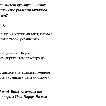
російської культури» і таке
ились вже уявлення західного
 неї?
ську
нську. 21 квітня ми виступаємо з
лючно твори українських
ний диригент Кері-Лінн
ним диригентом оркестру до
х дипломатів відвідати концерт,
ть українців у світі як окрему
 році. Вона заснувала та
н-опери в Нью-Йорку. Як вам