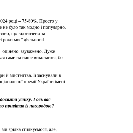
2024 році – 75-80%. Просто у
 не було так модно і популярно.
зано, що відзначено за
і роки моєї діяльності.
– оцінено, зауважено. Дуже
ься саме на наше виконання, бо
и й мистецтва. Її заснували в
ціональної премії України імені
сягти успіху. І ось вас
то привітав із нагородою?
, ми зрідка спілкуємося, але,