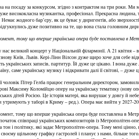
на на посаду за конкурсом, згідно з контрактом на три роки. Ми 
а дуже висококласна музикантка, професіонал. Прекрасна людина,
. Немає жодного бар’єру, як це буває у диригентів, або зверхнос
відгукнулись дуже позитивно на те, що вона стала головним дир
момент, тому що вперше українська опера буде поставлена в Ме
 у нас великий концерт у Національній філармонії. А 21 квітня – в
 знову Київ, Львів. Кері-Лінн Вілсон дуже щиро хоче для себе ві
ть українських записів, партитур. Їй дуже це цікаво. І вона дуже
ну, саме українську музику і відкривати далі її світові, – дуже ц
її чоловік Пітер Гелба працює генеральним директором, замовили 
рові Максиму Коломійцю оперу на українську тематику (нову оп
ських дітей Росією. Це історія матері, яка вирушає у довгу й не
и утримують у таборі в Криму – ред.). Опера має вийти у 2027-20
омент, тому що вперше українська опера буде поставлена в Метро
 початок співпраці українських композиторів із Метрополітен-опе
а тон і політику, які задає Метрополітен-опера. Тому мені цінно,
у своєму щільному графіку гастролей і планує з нами, більше того