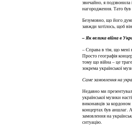
звичайно, я подзвонила 
нагородження. Тато був
Безумовно, що його думк
завжди хотілось, щоб в
– Як велика війна в Ук
– Справа в тім, що мені
Просто географія концер
тому що війна – це траг
зокрема української муз
Саме замовлення на украї
Недавно ми презентували
української музики наст
виконавців за кордоном 
концертах був аншлаг. А
замовлення на українськ
ситуацію.