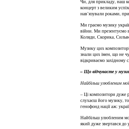
Чи, для прикладу, наш к
концерт з великим успіхо
нав’язували роками, пр
Ми граємо музику україн
війни. Ми презентуємо 
Коляди, Скорика, Сильв
Музику цих композиторів
знали цих імен, що не ч
відкриваємо західному с
– Що відчуваєте у музи
Найбільш улюбленим мої
– Ці композитори дуже р
слухаєш його музику, то
генофонд нації аж: украї
Найбільш улюбленим мої
який дуже звертався до 