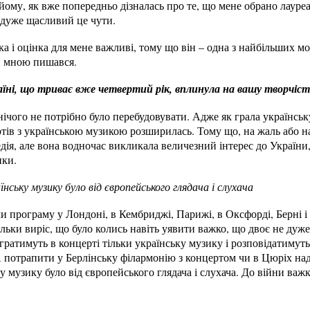
йому, як вже попередньо дізналась про те, що мене обрано лауре
 дуже щасливий це чути.
а і оцінка для мене важливі, тому що він – одна з найбільших мої
ін мною пишався.
раїні, що триває вже четвертий рік, вплинула на вашу творчіс
 нічого не потрібно було перебудовувати. Адже як грала українсь
тів з українською музикою розширилась. Тому що, на жаль або на 
едія, але вона водночас викликала величезний інтерес до України,
ики.
нську музику було від європейського глядача і слухача
 програму у Лондоні, в Кембриджі, Парижі, в Оксфорді, Берні і 
ільки виріс, що було колись навіть уявити важко, що двоє не дуж
гратимуть в концерті тільки українську музику і розповідатимут
 потрапити у Берлінську філармонію з концертом чи в Цюріх над
у музику було від європейського глядача і слухача. До війни важк