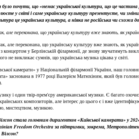
а було почути, що «немає української культури, що це частина 
люєте у світі і саме українську культуру презентуєте, чи змін
льтура це українська культура, а ніяка не російська чи схожа до
, але переконана, що українську культуру вже знають, як україн
ак, але переконана, що українську культуру вже знають, як украї
 концертом у Берлінській філармонії, де знову звучатимуть вик
ого не викликає сумнів, що українська музика цікава у світі.
вської камерати» у Національній філармонії України, наш голов
ата» заснована в 1977 році Валерієм Матюхіним, який був голов
).
зику і один твір-прем'єру американської музики. Є багато охочи
раїнських композиторів, але інтерес до цього є і вже ідентифікую
ою, мистецтвом, музикою.
Вілсон стала головним диригентом «Київської камерати» у 2024
rainian Freedom Orchestra за підтримки, зокрема, Метрополіте
 Вілсон?