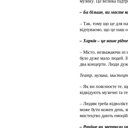
музику. Це велика підтр
– Ба більше, ви маєте к
– Так, тому що це для н
відчуваємо, що це наш об
– Харків – це ваше рідн
– Місто, незважаючи ні н
було дуже мало людей. Н
два концерти. Люди дуже
Театр, музика, мистецт
– Як ви пояснюєте те, що
відвідують музичні та те
– Людям треба відволікти
може бути кожен день, я
мистецтво дають емоцій
– Раніше ви звертали у