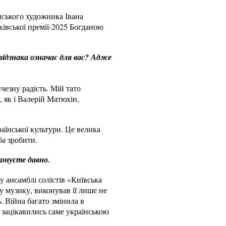
нського художника Івана
ківської премії-2025 Богданою
відзнака означає для вас? Адже
чезну радість. Мій тато
 як і Валерій Матюхін,
раїнської культури. Це велика
ба зробити.
конуєте давно.
 ансамблі солістів «Київська
у музику, виконував її лише не
. Війна багато змінила в
в зацікавились саме українською