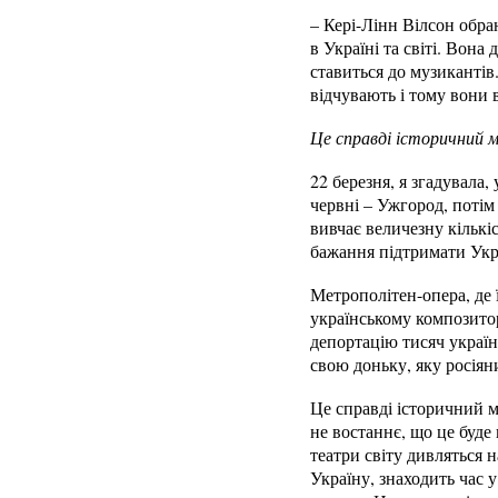
– Кері-Лінн Вілсон обра
в Україні та світі. Вон
ставиться до музикантів
відчувають і тому вони 
Це справді історичний 
22 березня, я згадувала,
червні – Ужгород, потім
вивчає величезну кількіс
бажання підтримати Украї
Метрополітен-опера, де 
українському композито
депортацію тисяч україн
свою доньку, яку росіян
Це справді історичний м
не востаннє, що це буде
театри світу дивляться н
Україну, знаходить час 