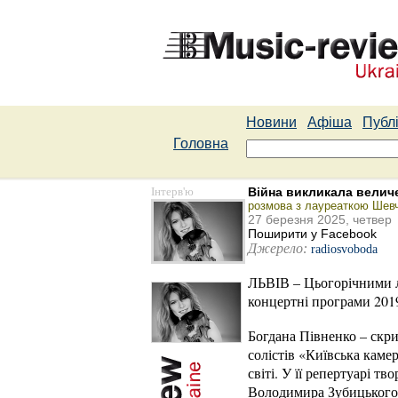
Новини
Афіша
Публі
Головна
Інтерв'ю
Війна викликала величе
розмова з лауреаткою Шевч
27 березня 2025, четвер
Поширити у Facebook
Джерело:
radiosvoboda
ЛЬВІВ – Цьогорічними л
концертні програми 201
Богдана Півненко – скр
солістів «Київська каме
світі. У її репертуарі 
Володимира Зубицького,