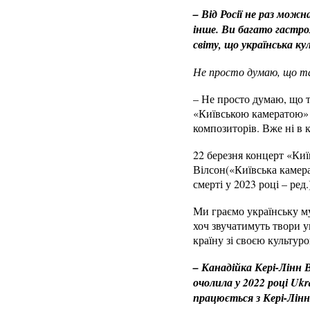
– Від Росії не раз можн
інше. Ви багато гастро
світу, що українська ку
Не просто думаю, що так
– Не просто думаю, що т
«Київською камератою» з
композиторів. Вже ні в к
22 березня концерт «Киї
Вілсон(«Київська камер
смерті у 2023 році – ред.
Ми граємо українську му
хоч звучатимуть твори ук
країну зі своєю культур
– Канадійка Кері-Лінн 
очолила у 2022 році Uk
працюється з Кері-Лінн