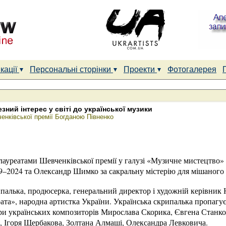
кації
Персональні сторінки
Проекти
Фотогалерея
зний інтерес у світі до української музики
енківської премії Богданою Півненко
ауреатами Шевченківської премії у галузі «Музичне мистецтво» 
9–2024 та Олександр Шимко за сакральну містерію для мішаного 
ипалька, продюсерка, генеральний директор і художній керівник
рата», народна артистка України. Українська скрипалька пропагу
твори українських композиторів Мирослава Скорика, Євгена Станк
 Ігоря Щербакова, Золтана Алмаші, Олександра Левковича.