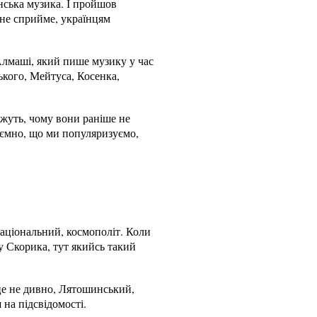
нська музика. І пройшов
ї не сприйме, українцям
Алмаші, який пише музику у час
кого, Мейтуса, Косенка,
ажуть, чому вони раніше не
риємно, що ми популяризуємо,
національний, космополіт. Коли
у Скорика, тут якийсь такий
це не дивно, Лятошинський,
 на підсвідомості.