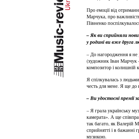
Про емоції від отриманн
Марчука, про важливість
Півненко поспілкувалос
– Як ви сприйняли нови
у родині ви вже друга л
– До нагородження я не 
(художник Іван Марчук –
композитор і колишній к
Я спілкувалась з людьми
честь для мене. Я ще до 
– Ви удостоєні премії з
– Я грала українську му
камерата». А ще співпра
так багато, як Валерій М
сприйнятті і в бажанні г
музикою.