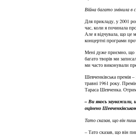
Війна багато змінила в 
Для прикладу, у 2001 роц
час, коли я починала пр
Але я відчувала, що це 
концертні програми протя
Мені дуже приємно, що м
багато творів ми записа
ми часто виконували пр
Шевченківська премія – 
травні 1961 року. Премі
Тараса Шевченка. Отрим
– Ви якось зауважили, 
оцінено Шевченківською
Тато сказав, що він пиша
– Тато сказав, що він пи