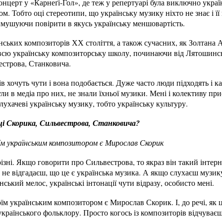
онцерт у «Карнеґі-Гол», де теж у репертуарі була виключно украї
м. Тобто оці стереотипи, що українську музику ніхто не знає і ї
имушуючи повірити в якусь українську меншовартість.
ських композиторів ХХ століття, а також сучасних, як Золтана 
всю українську композиторську школу, починаючи від Лятошинсь
естрова, Станковича.
 хочуть чути і вона подобається. Дуже часто люди підходять і к
ули в медіа про них, не знали їхньої музики. Мені і колективу п
лухачеві українську музику, тобто українську культуру.
ці Скорика, Сильвестрова, Станковича?
м українським композитором є Мирослав Ско
рик
ізні. Якщо говорити про Сильвестрова, то якраз він такий інтер
 не відгадаєш, що це є українська музика. А якщо слухаєш музик
нський мелос, українські інтонації чути відразу, особисто мені.
м українським композитором є Мирослав Скорик. І, до речі, як 
українського фольклору. Просто когось із композиторів відчуваєш