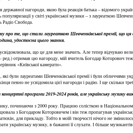
я державної нагороди, якою була реакція батька – відомого украї
 популяризації у світі української музики – з лауреаткою Шевчен
ь Радіо Свобода.
ну про те, що стали лауреаткою Шевченківської премії, що ця 
юдина, удостоєна цього звання.
усвідомлювала, що це для мене значить. Але тепер відчуваю вели
 ред.) отримав цю нагороду, мій вчитель Богодар Которович теж,
ерівник «Київської камерати».
, які були лауреатами Шевченківської премії і були обличчями ук
кінця певно не усвідомила цієї нагороди і радію. І ще скільки тре
а концертні програми 2019-2024 років, але українську музику ви
зику, починаючи з 2000 року. Працюю солісткою в Національному
цювала з Богодаром Которовичем і він теж пропагував українськ
атюхін, для прикладу. Тобто в моїй творчості нічого не змінилось
рати українську музику, в бажанні її слухати. І більше музиканті