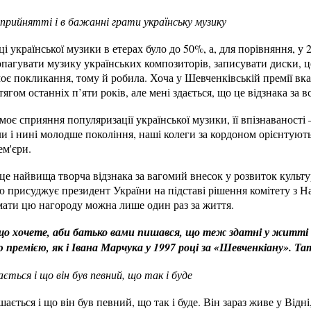
сприйнятті і в бажанні грати українську музику
і української музики в етерах було до 50%, а, для порівняння, у 
опагувати музику українських композиторів, записувати диски, це
моє покликання, тому й робила. Хоча у Шевченківській премії вка
гом останніх п’яти років, але мені здається, що це відзнака за вс
оє сприяння популяризації української музики, її впізнаваності 
ли і нині молодше покоління, наші колеги за кордоном орієнтуют
ем'єри.
це найвища творча відзнака за вагомий внесок у розвиток культур
ю присуджує президент України на підставі рішення комітету з На
ати цю нагороду можна лише один раз за життя.
що хочете, аби батько вами пишався, що теж здатні у житті до
 премією, як і Івана Марчука у 1997 році за «Шевченкіану». Та
ється і що він був певний, що так і буде
шається і що він був певний, що так і буде. Він зараз живе у Відні