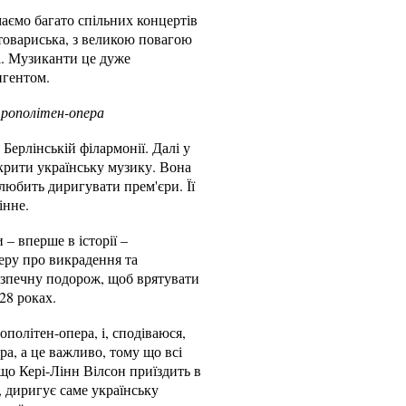
маємо багато спільних концертів
 товариська, з великою повагою
ті. Музиканти це дуже
игентом.
трополітен-опера
 Берлінській філармонії. Далі у
дкрити українську музику. Вона
 любить диригувати прем'єри. Її
інне.
– вперше в історії –
еру про викрадення та
безпечну подорож, щоб врятувати
28 роках.
політен-опера, і, сподіваюся,
ра, а це важливо, тому що всі
 що Кері-Лінн Вілсон приїздить в
, диригує саме українську