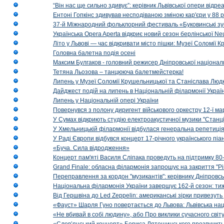
“Він нас ще сильно здивує”: керівник Львівської опери відр
Ентоні Гопкінс здивував несподіваною зміною кар'єри у 88 ро
37-й Міжнародний фольклорний фестиваль «Буковинські зус
Українська Opera Aperta відкриє новий сезон берлінської Ne
Літо у Львові — час відкривати місто пішки: Музеї Соломії
Головна балетна подія осені
Максим Булгаков - головний режисер Дніпровської націонал
Тетяна Льозова – танцююча балетмейстерка!
Липень у Музеї Соломії Крушельницької та Станіслава Людк
Дайджест подій на липень в Національній філармонії Украї
Липень у Національній опері України
Повернувся з полону диригент військового оркестру 12-ї ма
У Сумах відкриють студію електроакустичної музики "Станці
У Хмельницькій філармонії відбулася генеральна репетиці
У Раді Європи відбувся концерт 17-річного українського пі
«Буча. Сила відродження»
Концерт пам'яті Василя Сліпака проведуть на підтримку 80
Grand Finale: обласна філармонія запрошує на закриття "Р
Переправлення за кордон "музикантів": керівнику Дніпровсь
Національна філармонія України завершує 162-й сезон: ти
Від Гершвіна до Led Zeppelin: американські зірки привезуть
«Фауст» Шарля Гуно повертається до Львова: Львівська на
«Не вбивай в собі людину», або Про виклики сучасного світ