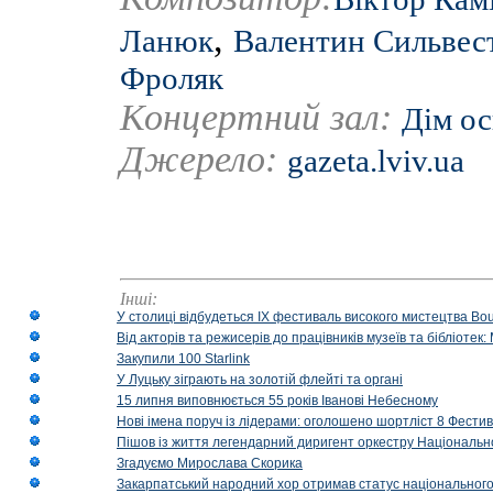
,
Ланюк
Валентин Сильвес
Фроляк
Концертний зал:
Дім ос
Джерело:
gazeta.lviv.ua
Інші:
У столиці відбудеться IX фестиваль високого мистецтва Bouq
Від акторів та режисерів до працівників музеїв та бібліоте
Закупили 100 Starlink
У Луцьку зіграють на золотій флейті та органі
15 липня виповнюється 55 років Іванові Небесному
Нові імена поруч із лідерами: оголошено шортліст 8 Фест
Пішов із життя легендарний диригент оркестру Національн
Згадуємо Мирослава Скорика
Закарпатський народний хор отримав статус національног