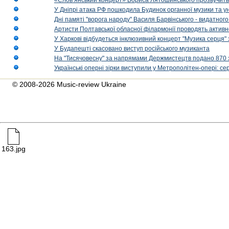
«Слов’янський концерт» Бориса Лятошинського прозвучить
У Дніпрі атака РФ пошкодила Будинок органної музики та у
Дні памяті "ворога народу" Василя Барвінського - видатного
Артисти Полтавської обласної філармонії проводять активно
У Харкові відбудеться інклюзивний концерт "Музика серця" 
У Будапешті скасовано виступ російського музиканта
На "Тисячовесну" за напрямами Держмистецтв подано 870 за
Українські оперні зірки виступили у Метрополітен-опері: с
© 2008-2026 Music-review Ukraine
163.jpg