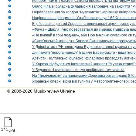
Концерт пам'яті Василя Сліпака проведуть на підтримку 80
Grand Finale: обласна філармонія запрошує на закриття "Р
Переправлення за кордон "музикантів": керівнику Дніпровсь
Національна філармонія України завершує 162-й сезон: ти
Від Гершвіна до Led Zeppelin: американські зірки привезуть
«Фауст» Шарля Гуно повертається до Львова: Львівська на
«Не вбивай в собі людину», або Про виклики сучасного світ
«Слов’янський концерт» Бориса Лятошинського прозвучить
У Дніпрі атака РФ пошкодила Будинок органної музики та у
Дні памяті "ворога народу" Василя Барвінського - видатного
Артисти Полтавської обласної філармонії проводять активно
У Харкові відбудеться інклюзивний концерт "Музика серця" 
У Будапешті скасовано виступ російського музиканта
На "Тисячовесну" за напрямами Держмистецтв подано 870 за
Українські оперні зірки виступили у Метрополітен-опері: с
© 2008-2026 Music-review Ukraine
141.jpg