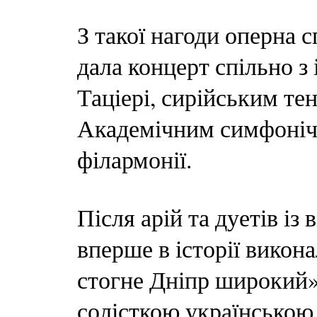
З такої нагоди оперна с
дала концерт спільно з
Таціері, сирійським т
Академічним симфоніч
філармонії.
Після арій та дуетів із 
вперше в історії викон
стогне Дніпр широкий»
солісткою українською