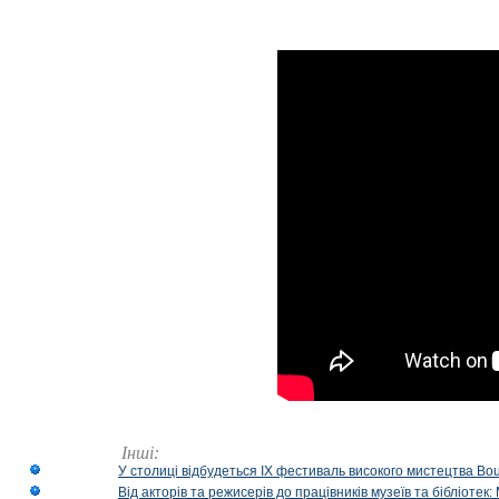
Інші:
У столиці відбудеться IX фестиваль високого мистецтва Bouq
Від акторів та режисерів до працівників музеїв та бібліоте