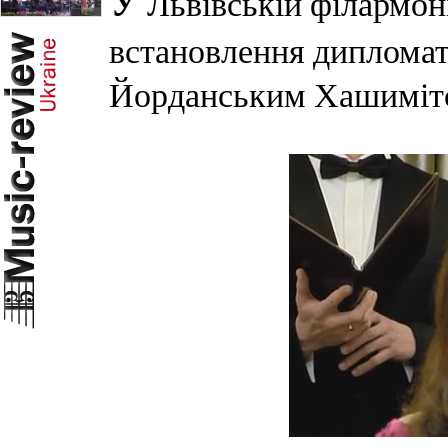
У
Львівській філармоні
встановлення дипломат
Йорданським Хашимітс