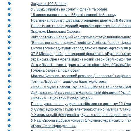
Закупили 100 Starlink
У Луцьку зіграють на золотій флейті та органі
15 липня виповнюється 55 років Іванові Небесному
Нові імена поруч із лідерами: оголошено шортліст 8 Фест
Пішов із життя легендарний диригент оркестру Національн
Згадуємо Мирослава Скорика
Закарпатський народний хор отримав статус національног
“Він нас ще сильно здивує”: керівник Львівської опери відр
Ентоні Гопкінс здивував несподіваною зміною кар'єри у 88 ро
37-й Міжнародний фольклорний фестиваль «Буковинські зус
Українська Opera Aperta відкриє новий сезон берлінської Ne
Літо у Львові — час відкривати місто пішки: Музеї Соломії
Головна балетна подія осені
Максим Булгаков - головний режисер Дніпровської націонал
Тетяна Льозова – танцююча балетмейстерка!
Липень у Музеї Соломії Крушельницької та Станіслава Людк
Дайджест подій на липень в Національній філармонії Украї
Липень у Національній опері України
Повернувся з полону диригент військового оркестру 12-ї ма
У Сумах відкриють студію електроакустичної музики "Станці
У Хмельницькій філармонії відбулася генеральна репетиці
У Раді Європи відбувся концерт 17-річного українського пі
«Буча. Сила відродження»