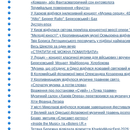
«Комахи», або Фантасмагоричний сон ентомолога
Тріумфальне повернення «Фауста»
У Харкові відбувся інклюзивний концерт «Музика серця»: 400
"Altio": Береer Ratio": Березовський і Бах
Зустріч епох
У Києві відбулася світова прем'єра концертної версії опери
"Мелодії юності": у Кропивницькому музеї Осмьоркіна відб
Твір Бориса Лятошинського прозвучить у підбірці найкраси
Весь Шекспір за один вечір
«СТРАТИТИ НЕ МОЖНА ПОМИЛУВАТИ»
У Луцьку – концерт класичної музики для військових і вруче
Березовський, Моцарт, Майборода, Хілобокова
"Музика, що об'єднує: в Одесі відбувся яскравий святковий
В Коломийській філармонії імені Олександра Козаренка відб
У Кропивницькому відбулося музичне травневе свято
«Спочатку музика, а потім слова»
Враження про постановки «Сувій» і «Точка травми»
Музичний салон «Харків Опера» перетворився на музичну мап
Хіти Франца Легара
У місті Миколаєві відбулося яскраве завершення фестивал
У Великій залі Одеської філармонії музичний травень розп
Браво, митцям «Єлисавет-ретро»!
«Inside the Music» та «Bolero I.R.»
Тетяна Бережна відвідала відкриття KharkivMusicFest-2026 