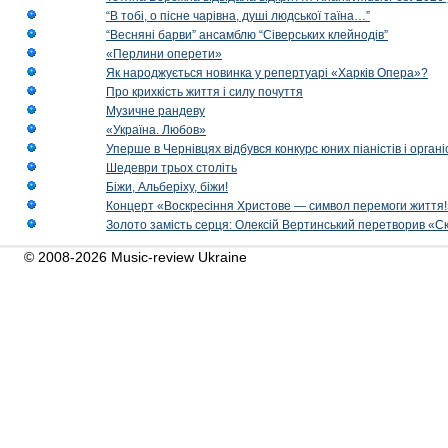
“В тобі, о пісне чарівна, душі людської таїна…”
“Весняні барви” ансамблю “Сіверських клейнодів”
«Перлини оперети»
Як народжується новинка у репертуарі «Харків Опера»?
Про крихкість життя і силу почуття
Музичне рандеву
«Україна. Любов»
Уперше в Чернівцях відбувся конкурс юних піаністів і орг
Шедеври трьох століть
Біжи, Альберіху, біжи!
Концерт «Воскресіння Христове — символ перемоги життя!
Золото замість серця: Олексій Вертинський перетворив «С
© 2008-2026 Music-review Ukraine