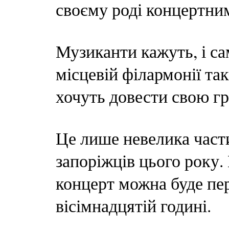
своєму роді концертни
Музиканти кажуть, і сам
місцевій філармонії так
хочуть довести свою гр
Це лише невелика част
запоріжців цього року.
концерт можна буде пер
вісімнадцятій годині.