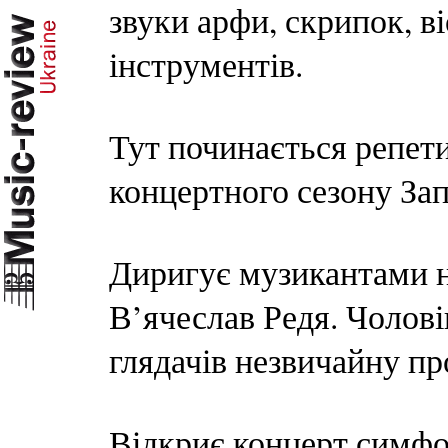
звуки арфи, скрипок, в
інструментів.
Тут починається репети
концертного сезону Зап
Диригує музикантами н
В’ячеслав Редя. Чолові
глядачів незвичайну пр
Відкриє концерт симфо