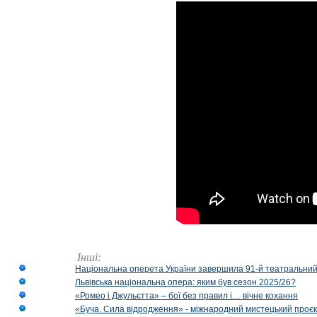
Інші:
Національна оперета України завершила 91-й театральний
Львівська національна опера: яким був сезон 2025/26?
«Ромео і Джульєтта» – бої без правил і… вічне кохання
«Буча. Сила відродження» - міжнародний мистецький проєк