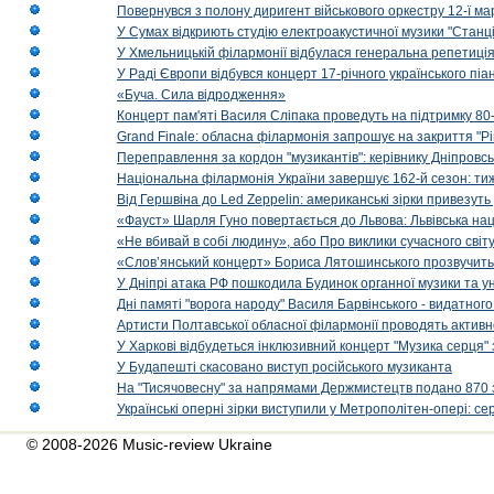
Повернувся з полону диригент військового оркестру 12-ї ма
У Сумах відкриють студію електроакустичної музики "Станці
У Хмельницькій філармонії відбулася генеральна репетиці
У Раді Європи відбувся концерт 17-річного українського пі
«Буча. Сила відродження»
Концерт пам'яті Василя Сліпака проведуть на підтримку 80
Grand Finale: обласна філармонія запрошує на закриття "Р
Переправлення за кордон "музикантів": керівнику Дніпровсь
Національна філармонія України завершує 162-й сезон: ти
Від Гершвіна до Led Zeppelin: американські зірки привезуть
«Фауст» Шарля Гуно повертається до Львова: Львівська на
«Не вбивай в собі людину», або Про виклики сучасного світ
«Слов’янський концерт» Бориса Лятошинського прозвучить
У Дніпрі атака РФ пошкодила Будинок органної музики та у
Дні памяті "ворога народу" Василя Барвінського - видатного
Артисти Полтавської обласної філармонії проводять активно
У Харкові відбудеться інклюзивний концерт "Музика серця" 
У Будапешті скасовано виступ російського музиканта
На "Тисячовесну" за напрямами Держмистецтв подано 870 за
Українські оперні зірки виступили у Метрополітен-опері: с
© 2008-2026 Music-review Ukraine