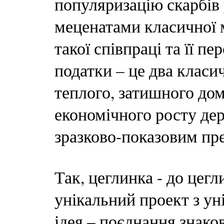
популяризацію скарбів 
меценатами класичної 
такої співпраці та її пе
податки – це два класи
теплого, затишного дому
економічного росту де
зразково-показовим пре
Так, цеглинка - до цегл
унікальний проект з ун
ідея – поєднання знако