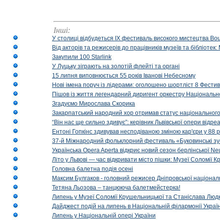
Інші:
У столиці відбудеться IX фестиваль високого мистецтва Bouq
Від акторів та режисерів до працівників музеїв та бібліоте
Закупили 100 Starlink
У Луцьку зіграють на золотій флейті та органі
15 липня виповнюється 55 років Іванові Небесному
Нові імена поруч із лідерами: оголошено шортліст 8 Фест
Пішов із життя легендарний диригент оркестру Національн
Згадуємо Мирослава Скорика
Закарпатський народний хор отримав статус національног
“Він нас ще сильно здивує”: керівник Львівської опери відр
Ентоні Гопкінс здивував несподіваною зміною кар'єри у 88 ро
37-й Міжнародний фольклорний фестиваль «Буковинські зус
Українська Opera Aperta відкриє новий сезон берлінської Ne
Літо у Львові — час відкривати місто пішки: Музеї Соломії
Головна балетна подія осені
Максим Булгаков - головний режисер Дніпровської націонал
Тетяна Льозова – танцююча балетмейстерка!
Липень у Музеї Соломії Крушельницької та Станіслава Людк
Дайджест подій на липень в Національній філармонії Украї
Липень у Національній опері України