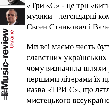
«Три «С» - це три «кит
музики - легендарні к
Євген Станкович і Вал
Ми всі маємо честь бу
славетних українських 
чому визначила шляхи 
першими літерами їх п
назва «ТРИ С», що ляг
мистецького всеукраїнс