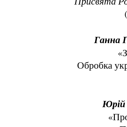
Присвята Ро
Ганна Г
«З
Обробка укр
Юрій 
«Пр