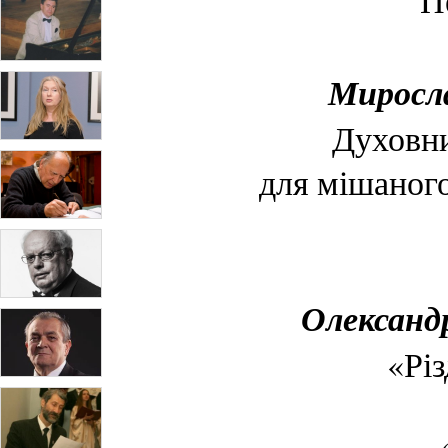
П
Миросла
Духовни
для мішаного
Олександр
«Різ