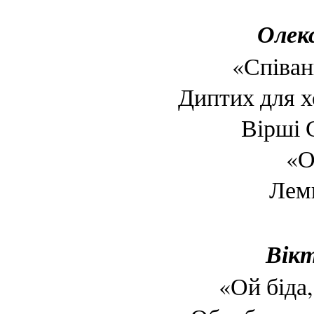
Олек
«Співан
Диптих для х
Вірші 
«О
Лемк
Вік
«Ой біда,