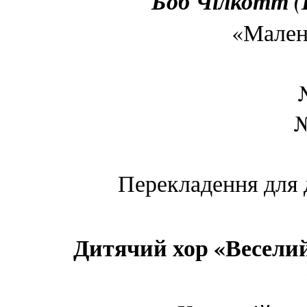
Боб Чілкотт (В
«Мален
№
Перекладення для 
Дитячий хор «Весели