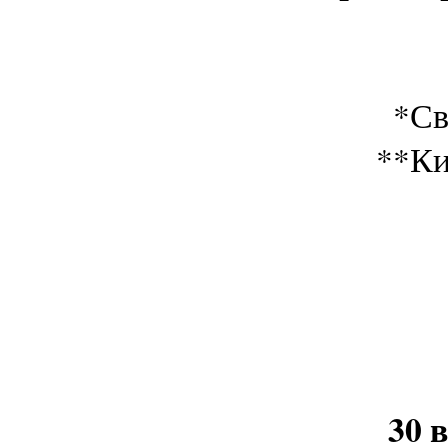
*Св
**Ки
30 