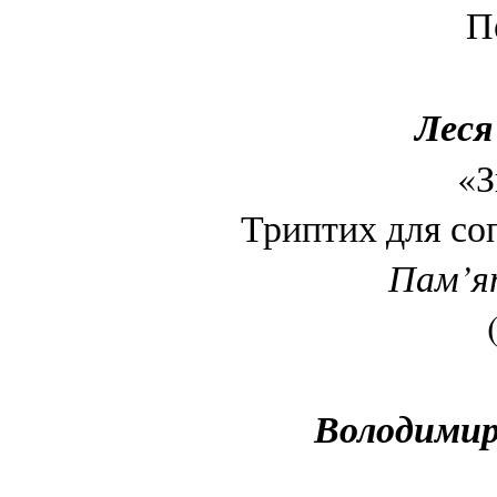
П
Леся
«З
Триптих для со
Пам’ят
Володимир 