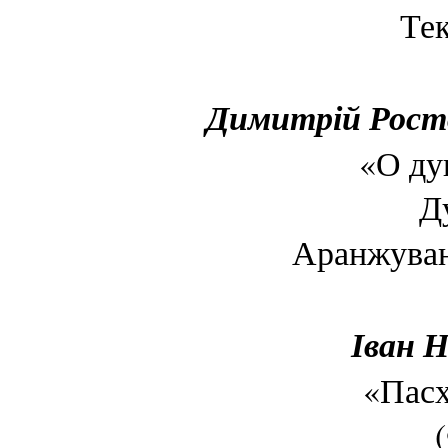
Тек
Димитрій Рост
«О ду
Д
Аранжува
Іван Н
«Пасх