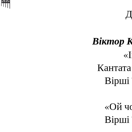
Д
Віктор К
«
Кантата
Вірші
«Ой чо
Вірші