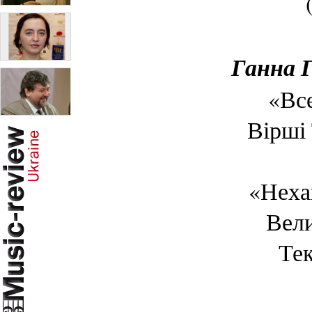
Ганна Г
«Все
Вірші
«Неха
Вели
Тек