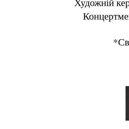
Художній ке
Концертме
*Св