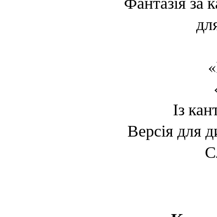
Фантазія за 
для
«
Із ка
Версія для д
С