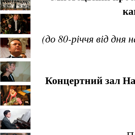
ка
(до 80-річчя від дн
Концертний зал На