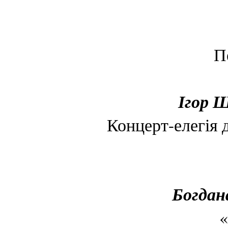
П
Ігор Щ
Концерт-елегія 
Богдана
«