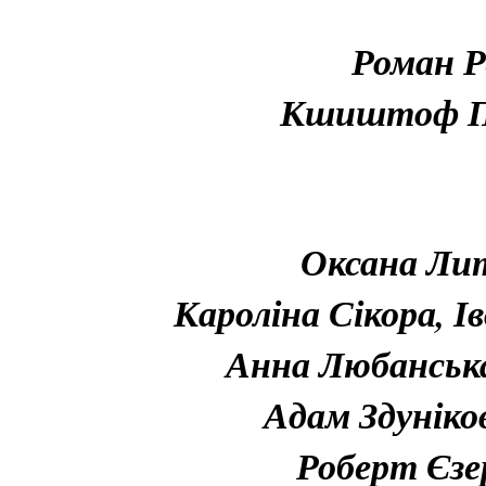
Роман Р
Кшиштоф Пе
Оксана Ли
Кароліна Сікора, І
Анна Любанськ
Адам Здуніко
Роберт Єзе