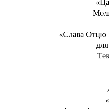
«Ца
Моли
«Слава Отцю і
для
Тек
«