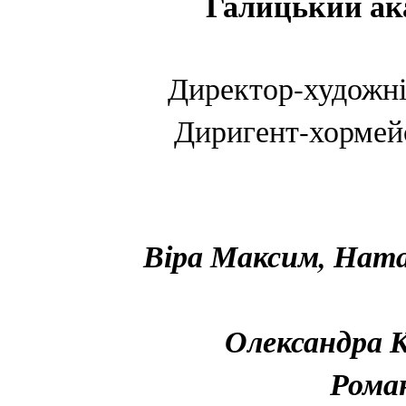
Галицький ак
Директор-художні
Диригент-хормей
Віра Максим, Нат
Олександра 
Рома