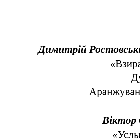
Димитрій Ростовськи
«Взира
Д
Аранжува
Віктор 
«Услы