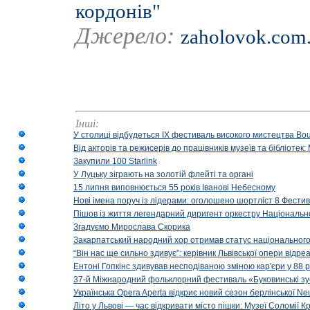
кордонів"
Джерело:
zaholovok.com
Інші:
У столиці відбудеться IX фестиваль високого мистецтва Bouq
Від акторів та режисерів до працівників музеїв та бібліоте
Закупили 100 Starlink
У Луцьку зіграють на золотій флейті та органі
15 липня виповнюється 55 років Іванові Небесному
Нові імена поруч із лідерами: оголошено шортліст 8 Фест
Пішов із життя легендарний диригент оркестру Національн
Згадуємо Мирослава Скорика
Закарпатський народний хор отримав статус національног
“Він нас ще сильно здивує”: керівник Львівської опери відр
Ентоні Гопкінс здивував несподіваною зміною кар'єри у 88 ро
37-й Міжнародний фольклорний фестиваль «Буковинські зус
Українська Opera Aperta відкриє новий сезон берлінської Ne
Літо у Львові — час відкривати місто пішки: Музеї Соломії