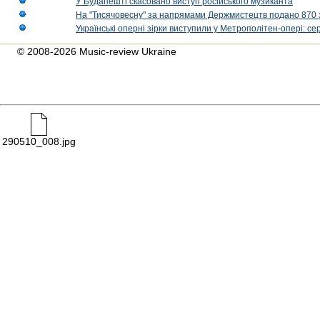
У Будапешті скасовано виступ російського музиканта
На "Тисячовесну" за напрямами Держмистецтв подано 870 за
Українські оперні зірки виступили у Метрополітен-опері: с
© 2008-2026 Music-review Ukraine
290510_008.jpg