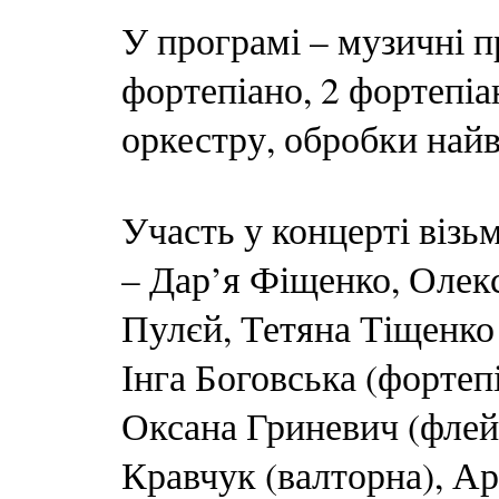
У програмі – музичні пр
фортепіано, 2 фортепіа
оркестру, обробки найв
Участь у концерті візьм
– Дар’я Фіщенко, Олек
Пулєй, Тетяна Тіщенко 
Інга Боговська (фортеп
Оксана Гриневич (флей
Кравчук (валторна), Ар