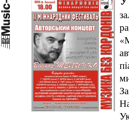
У
за
ра
«М
ав
пі
ми
За
На
Ук