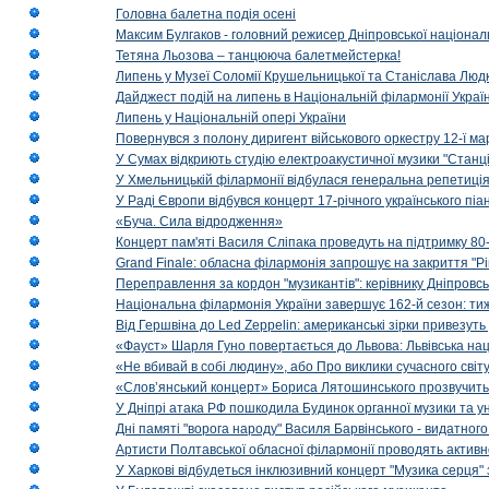
Головна балетна подія осені
Максим Булгаков - головний режисер Дніпровської націонал
Тетяна Льозова – танцююча балетмейстерка!
Липень у Музеї Соломії Крушельницької та Станіслава Людк
Дайджест подій на липень в Національній філармонії Украї
Липень у Національній опері України
Повернувся з полону диригент військового оркестру 12-ї ма
У Сумах відкриють студію електроакустичної музики "Станці
У Хмельницькій філармонії відбулася генеральна репетиці
У Раді Європи відбувся концерт 17-річного українського пі
«Буча. Сила відродження»
Концерт пам'яті Василя Сліпака проведуть на підтримку 80
Grand Finale: обласна філармонія запрошує на закриття "Р
Переправлення за кордон "музикантів": керівнику Дніпровсь
Національна філармонія України завершує 162-й сезон: ти
Від Гершвіна до Led Zeppelin: американські зірки привезуть
«Фауст» Шарля Гуно повертається до Львова: Львівська на
«Не вбивай в собі людину», або Про виклики сучасного світ
«Слов’янський концерт» Бориса Лятошинського прозвучить
У Дніпрі атака РФ пошкодила Будинок органної музики та у
Дні памяті "ворога народу" Василя Барвінського - видатного
Артисти Полтавської обласної філармонії проводять активно
У Харкові відбудеться інклюзивний концерт "Музика серця" 