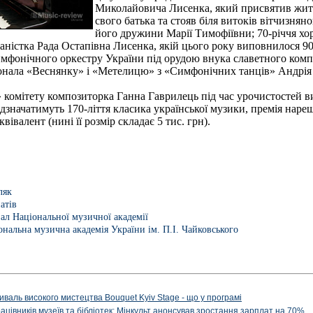
Миколайовича Лисенка, який присвятив житт
свого батька та стояв біля витоків вітчизнян
його дружини Марії Тимофіївни; 70-річчя хо
ністка Рада Остапівна Лисенка, якій цього року виповнилося 90
мфонічного оркестру України під орудою внука славетного ком
конала «Веснянку» і «Метелицю» з «Симфонічних танців» Андрія
 комітету композиторка Ганна Гаврилець під час урочистостей в
ідзначатимуть 170-ліття класика української музики, премія наре
івалент (нині її розмір складає 5 тис. грн).
ляк
атів
ал Національної музичної академії
ональна музична академія України ім. П.І. Чайковського
иваль високого мистецтва Bouquet Kyiv Stage - що у програмі
рацівників музеїв та бібліотек: Мінкульт анонсував зростання зарплат на 70%