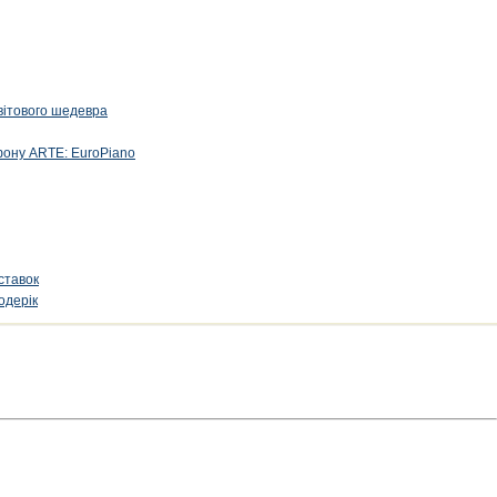
вітового шедевра
фону ARTE: EuroPiano
ставок
одерік