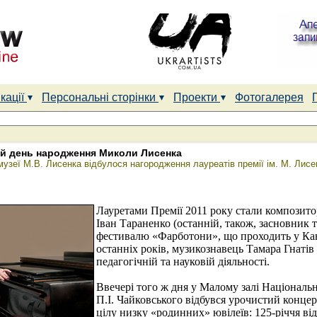
кації
Персональні сторінки
Проекти
Фотогалерея
9-й день народження Миколи Лисенка
узеї М.В. Лисенка відбулося нагородження лауреатів премії ім. М. Лисе
Лауретами Премії 2011 року стали композито
Іван Тараненко (останній, також, засновник 
фестивалю «Фарботони», що проходить у Кане
останніх років, музикознавець Тамара Гнатів 
педагогічній та науковій діяльності.
Ввечері того ж дня у Малому залі Національн
П.І. Чайковського відбувся урочистий концер
цілу низку «родинних» ювілеїв: 125-річчя в