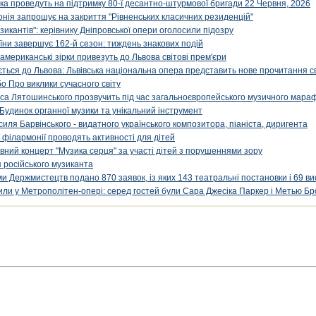
ка проведуть на підтримку 80-ї десантно-штурмової бригади 22 Червня, 2026
онія запрошує на закриття "Рівненських класичних резиденцій"
икантів": керівнику Дніпровської опери оголосили підозру
ни завершує 162-й сезон: тиждень знакових подій
 американські зірки привезуть до Львова світові прем'єри
ться до Львова: Львівська національна опера представить нове прочитання с
о Про виклики сучасного світу
са Лятошинського прозвучить під час загальноєвропейського музичного мара
Будинок органної музики та унікальний інструмент
силя Барвінського - видатного українського композитора, піаніста, диригента
 філармонії проводять активності для дітей
ивний концерт "Музика серця" за участі дітей з порушеннями зору
 російського музиканта
и Держмистецтв подано 870 заявок, із яких 143 театральні постановки і 69 ви
упили у Метрополітен-опері: серед гостей були Сара Джесіка Паркер і Метью Бр