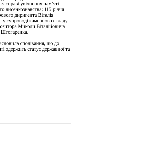
я справі увічнення пам’яті
ого лисенкознавства; 115-річчя
рового диригента Віталія
, у супроводі камерного складу
позитора Миколи Віталійовича
 Штогаренка.
исловила сподівання, що до
шті одержить статус державної та