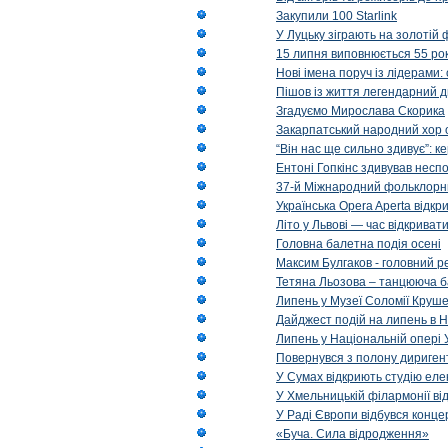
Закупили 100 Starlink
У Луцьку зіграють на золотій 
15 липня виповнюється 55 рок
Нові імена поруч із лідерами
Пішов із життя легендарний д
Згадуємо Мирослава Скорика
Закарпатський народний хор 
“Він нас ще сильно здивує”: к
Ентоні Гопкінс здивував неспо
37-й Міжнародний фольклорни
Українська Opera Aperta відкр
Літо у Львові — час відкрива
Головна балетна подія осені
Максим Булгаков - головний р
Тетяна Льозова – танцююча б
Липень у Музеї Соломії Круше
Дайджест подій на липень в Н
Липень у Національній опері 
Повернувся з полону диригент 
У Сумах відкриють студію еле
У Хмельницькій філармонії в
У Раді Європи відбувся концер
«Буча. Сила відродження»