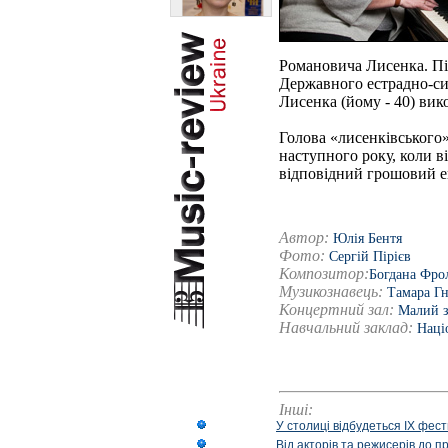
Романовича Лисенка. Піа
Державного естрадно-си
Лисенка (йому - 40) ви
Голова «лисенківського»
наступного року, коли в
відповідний грошовий екв
Автор:
Юлія Бентя
Фото:
Сергій Пірієв
Композитор:
Богдана Фро
Музикознавець:
Тамара Гн
Концертний зал:
Малий з
Навчальний заклад:
Наці
Інші:
У столиці відбудеться IX фест
Від акторів та режисерів до п