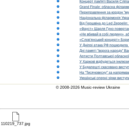
Концерт пам'яті Василя Сліпа
Grand Finale: обласна філарм
Переправлення за кордон "муз
Національна філармонія Украї
Від Гершвіна до Led Zeppelin:
«Фауст» Шарля Гуно повертає
«Не вбивай в собі людину», аб
«Слов’янський концерт» Бори
У Дніпрі атака РФ пошкодила 
Дні памяті "ворога народу" Ва
Артисти Полтавської обласної
У Харкові відбудеться інклюз
У Будапешті скасовано виступ
На "Тисячовесну" за напрямам
Українські оперні зірки вист
© 2008-2026 Music-review Ukraine
110219_737.jpg