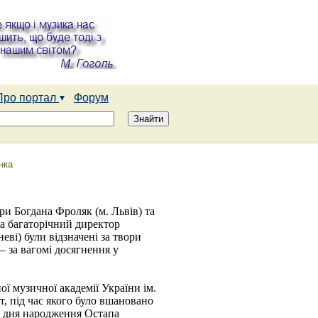
Про портал
Форум
нка
ри Богдана Фроляк (м. Львів) та
та багаторічний директор
ві) були відзначені за твори
– за вагомі досягнення у
ої музичної академії України ім.
т, під час якого було вшановано
ід дня народження Остапа