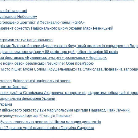
флейті та органі
ів Іванові Небесному
: оголошено шортліст 8 Фестивалю-премії «GRA»
иригент оркестру Національного цирку України Марк Резницький
отримав статус національного
ерівник Львівської опери відреагував на бруд, який полився із соцмереж на Ва
діваною зміною кар'єри у 88 років: про цей дебют він мріяв 60 років
й фестиваль «Буковинські зустрічі» розпочався у Чернівцях
иє новий сезон берлінської Neuköllner Oper прем'єрою
ти місто пішки: Музеї Соломії Крушельницької та Станіслава Людкевича запрошу
ежисер Дніпровської національної опери
алетмейстерка!
льницької та Станіслава Людкевича: концерти під відкритим небом, чайні цер
аціональній філармонії України
України
військового оркестру 12-ї маріупольської бригади Нацгвардії Іван Лужний
ктроакустичної музики "Станція Північна"
ідбулася генеральна репетиція Школи молодих диригентів
т 17-річного українського піаніста Гавриїла Сидорика