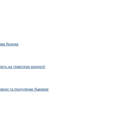
дима Яценка
ють на тематичні екскурсії
емонії та прогулянки Львовом