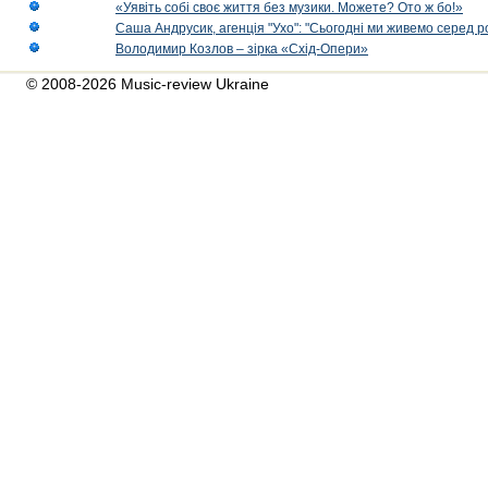
«Уявіть собі своє життя без музики. Можете? Ото ж бо!»
Саша Андрусик, агенція "Ухо": "Сьогодні ми живемо серед р
Володимир Козлов – зірка «Схід-Опери»
© 2008-2026 Music-review Ukraine