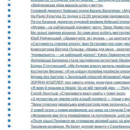
«Вифлеємська зірка вказала шлях у життя»
Головний диригент Київської опери Василь Василенко: «Муз
На Радіо Культура 31 грудня о 21:00 звучатиме радіоверсія 
Петро Качанов, директор-художній керівник Київської опери
«Музика – це найчесніший документ часу»: Тарас Демко про х
Ми сильні завдяки коханню, бо саме воно робить мистецтво
Юрій Рибчинський: «Драматургія, як і музика, – це архітект
«Системність створює епоху»: Іван Остапович про нову укра
Композиторка Вікторія Польова: «Мавка для мене - архетип м
“Нормальність — це найгірший діагноз”: Євген Лавренчук пр
Дніпровська балерина стала заслуженою артисткою Україн
Богдан Струтинський: «Ми будуємо власну модель українсь
Костянтин Фесенко: «Я не одразу полюбив професію опер
Музика без бар'єрів: у Запорізькій обласній філармонії дбаю
ЗОРЯНА КУШПЛЕР: про смерть опери, культурне самозванст
«Я живу й працюю в Україні, бо це мій творчий дім», — Раду
Сергій Леонтьєв: «Створювати красу навіть у темні часи»
«З дитинства не уявляв себе в іншій професії — тільки у му
"Твори сучасних українських композиторів дуже резонують і
У новий сезон з новим керівником: що чекає на глядачів Сум
«Філармонія має бути привабливою та популярною, щоб сю
«Після нашої Перемоги ми отримаємо великий шанс на від
Танцівник-розвідник. Як балет допоміг вижити у Серебрянсь