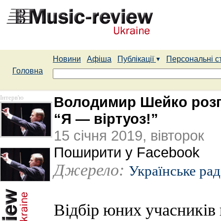
Новини
Афіша
Публікації
Персональні с
Головна
Інтерв'ю
Володимир Шейко розпо
“Я — віртуоз!”
15 січня 2019, вівторок
Поширити у Facebook
Джерело:
Українське рад
Відбір юних учасників