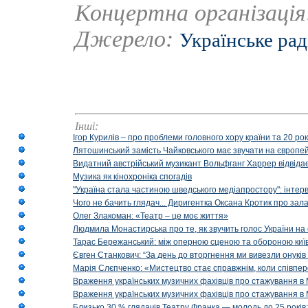
Концертна організаці
Джерело:
Українське рад
Інші:
Ігор Курилів – про проблеми головного хору країни та 20 ро
Лятошинський замість Чайковського має звучати на європейс
Видатний австрійський музикант Вольфганг Харрер відвідає
Музика як кінохроніка спогадів
"Україна стала частиною шведського медіапростору": інтерв
Чого не бачить глядач... Диригентка Оксана Кротик про зал
Олег Злакоман: «Театр – це моє життя»
Людмила Монастирська про те, як звучить голос України на 
Тарас Бережанський: між оперною сценою та обороною київ
Євген Станкович: “За день до вторгнення ми вивезли онуків
Марія Слєпченко: «Мистецтво стає справжнім, коли співпе
Враження українських музичних фахівців про стажування в 
Враження українських музичних фахівців про стажування в
Близько 30 % глядачів Театру Франка — молодь до 25 років