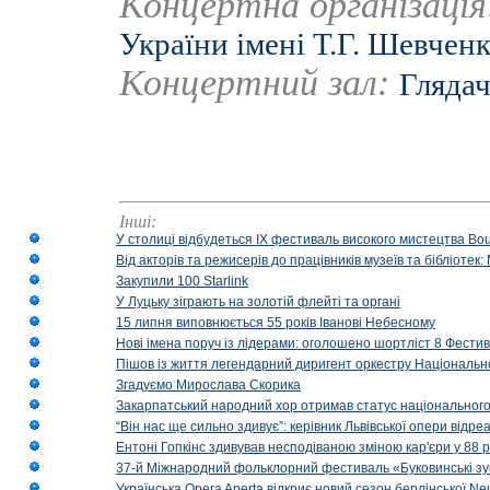
Концертна організаці
України імені Т.Г. Шевчен
Концертний зал:
Глядач
Інші:
У столиці відбудеться IX фестиваль високого мистецтва Bouq
Від акторів та режисерів до працівників музеїв та бібліоте
Закупили 100 Starlink
У Луцьку зіграють на золотій флейті та органі
15 липня виповнюється 55 років Іванові Небесному
Нові імена поруч із лідерами: оголошено шортліст 8 Фест
Пішов із життя легендарний диригент оркестру Національн
Згадуємо Мирослава Скорика
Закарпатський народний хор отримав статус національног
“Він нас ще сильно здивує”: керівник Львівської опери відр
Ентоні Гопкінс здивував несподіваною зміною кар'єри у 88 ро
37-й Міжнародний фольклорний фестиваль «Буковинські зус
Українська Opera Aperta відкриє новий сезон берлінської Ne