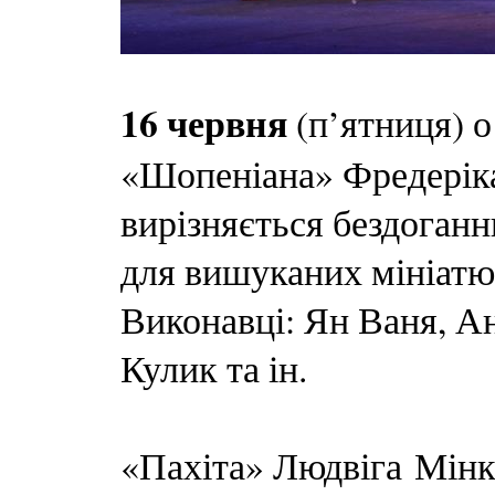
16 червня
(п’ятниця) о
«Шопеніана» Фредерік
вирізняється бездоган
для вишуканих мініатюр
Виконавці: Ян Ваня, А
Кулик та ін.
«Пахіта» Людвіга Мінк