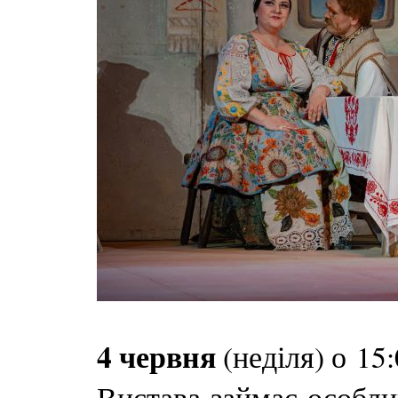
4 червня
(неділя) о 15
Вистава займає особли