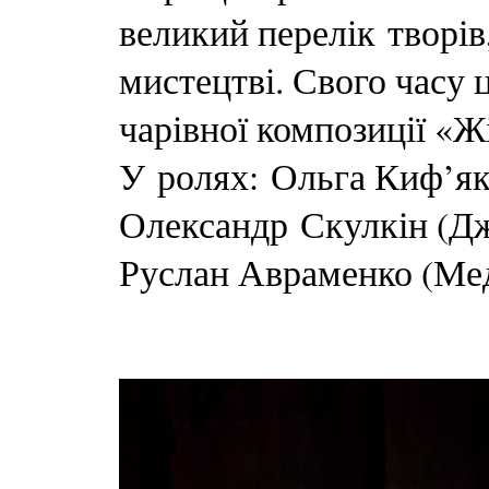
великий перелік творів
мистецтві. Свого часу 
чарівної композиції «Жі
У ролях: Ольга Киф’як
Олександр Скулкін (Д
Руслан Авраменко (Медж