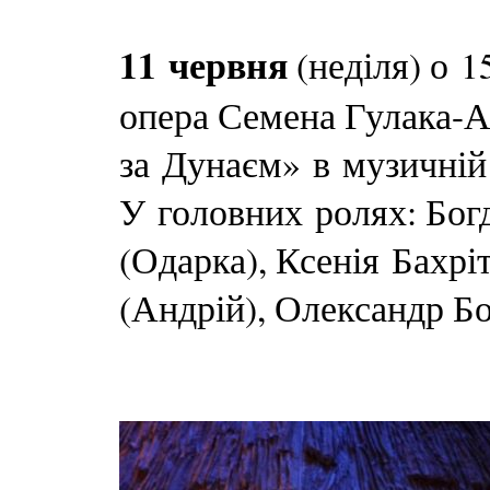
11 червня
(неділя) о 
опера Семена Гулака-
за Дунаєм» в музичній
У головних ролях: Богд
(Одарка), Ксенія Бахрі
(Андрій), Олександр Бо