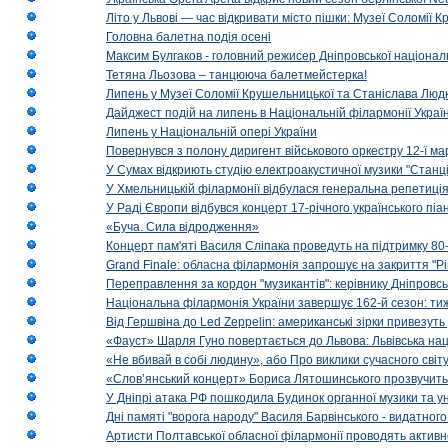
Літо у Львові — час відкривати місто пішки: Музеї Соломії
Головна балетна подія осені
Максим Булгаков - головний режисер Дніпровської націонал
Тетяна Льозова – танцююча балетмейстерка!
Липень у Музеї Соломії Крушельницької та Станіслава Людк
Дайджест подій на липень в Національній філармонії Украї
Липень у Національній опері України
Повернувся з полону диригент військового оркестру 12-ї ма
У Сумах відкриють студію електроакустичної музики "Станці
У Хмельницькій філармонії відбулася генеральна репетиці
У Раді Європи відбувся концерт 17-річного українського пі
«Буча. Сила відродження»
Концерт пам'яті Василя Сліпака проведуть на підтримку 80
Grand Finale: обласна філармонія запрошує на закриття "Р
Переправлення за кордон "музикантів": керівнику Дніпровсь
Національна філармонія України завершує 162-й сезон: ти
Від Гершвіна до Led Zeppelin: американські зірки привезуть
«Фауст» Шарля Гуно повертається до Львова: Львівська на
«Не вбивай в собі людину», або Про виклики сучасного світ
«Слов’янський концерт» Бориса Лятошинського прозвучить
У Дніпрі атака РФ пошкодила Будинок органної музики та у
Дні памяті "ворога народу" Василя Барвінського - видатного
Артисти Полтавської обласної філармонії проводять активно