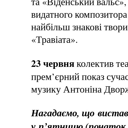
та «Віденський вальс»
видатного композитора
найбільш знакові твори 
«Травіата».
23 червня
колектив теа
прем’єрний показ сучас
музику Антоніна Дворж
Нагадаємо, що вистав
у п’ятницю (початок о