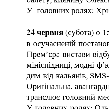
У головних ролях: Хр
24 червня
(субота) о 1
в осучасненій постано
Прем’єра вистави відбу
мініспідниці, модні ф’ю
дим від кальянів, SMS-к
Оригінальна, авангард
транслює головний ме
У головних ролях: Оль