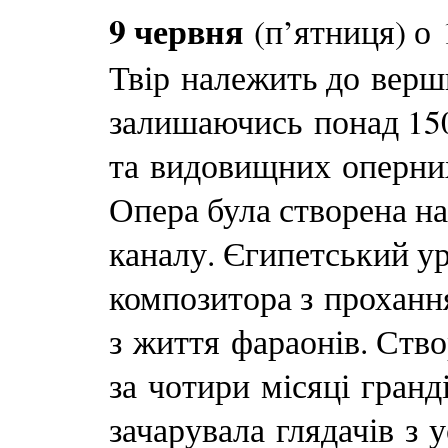
9 червня
(п’ятниця) о 
Твір належить до верш
залишаючись понад 150
та видовищних оперних
Опера була створена н
каналу. Єгипетський ур
композитора з проханн
з життя фараонів. Ств
за чотири місяці гранд
зачарувала глядачів з у