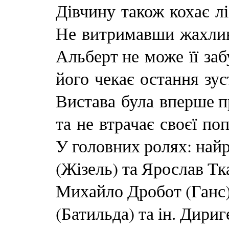
Дівчину також кохає лі
Не витримавши жахливо
Альберт не може її заб
його чекає остання зус
Вистава була вперше п
та не втрачає своєї по
У головних ролях: най
(Жізель) та Ярослав Тк
Михайло Дробот (Ганс)
(Батильда) та ін. Дириг