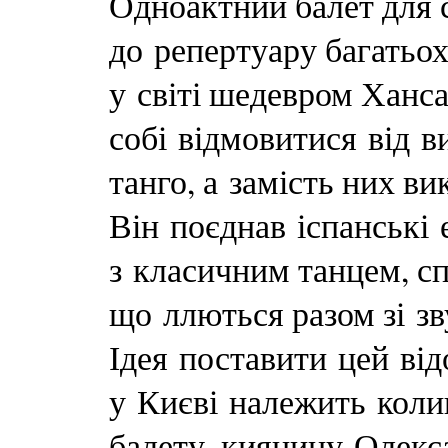
Одноактний балет для с
до репертуару багатьо
у світі шедевром Ханс
собі відмовитися від в
танго, а замість них в
Він поєднав іспанські
з класичним танцем, с
що ллються разом зі з
Ідея поставити цей ві
у Києві належить коли
балету, киянину Олек