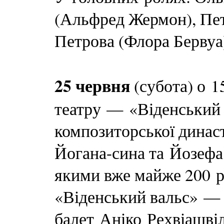
(Альфред Жермон), Пет
Петрова (Флора Бервуа)
25 червня
(субота) о 1
театру — «Віденський 
композиторської династ
Йогана-сина та Йозефа,
якими вже майже 200 ро
«Віденський вальс» — 
балет Аніко Рехвіашвіл