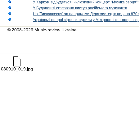
У Харкові відбудеться інклюзивний концерт "Музика серця" 
У Будапешті скасовано виступ російського музиканта
На "Тисячовесну" за напрямами Держмистецтв подано 870 за
Українські оперні зірки виступили у Метрополітен-опері: с
© 2008-2026 Music-review Ukraine
080910_019.jpg