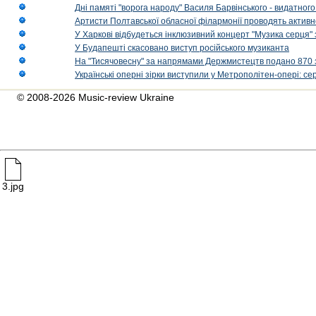
Дні памяті "ворога народу" Василя Барвінського - видатного
Артисти Полтавської обласної філармонії проводять активно
У Харкові відбудеться інклюзивний концерт "Музика серця" 
У Будапешті скасовано виступ російського музиканта
На "Тисячовесну" за напрямами Держмистецтв подано 870 за
Українські оперні зірки виступили у Метрополітен-опері: с
© 2008-2026 Music-review Ukraine
3.jpg