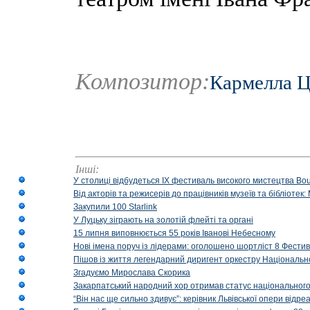
Композитор:
Кармелла Ц
Інші:
У столиці відбудеться IX фестиваль високого мистецтва Bouq
Від акторів та режисерів до працівників музеїв та бібліоте
Закупили 100 Starlink
У Луцьку зіграють на золотій флейті та органі
15 липня виповнюється 55 років Іванові Небесному
Нові імена поруч із лідерами: оголошено шортліст 8 Фест
Пішов із життя легендарний диригент оркестру Національн
Згадуємо Мирослава Скорика
Закарпатський народний хор отримав статус національног
“Він нас ще сильно здивує”: керівник Львівської опери відр