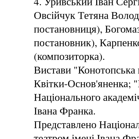
4. Уривський Іван Серг
Овсійчук Тетяна Волод
постановниця), Богома
постановник), Карпенк
(композиторка).
Вистави "Конотопська в
Квітки-Основ'яненка; 
Національного академі
Івана Франка.
Представлено Націона
театром імені Івана Фр