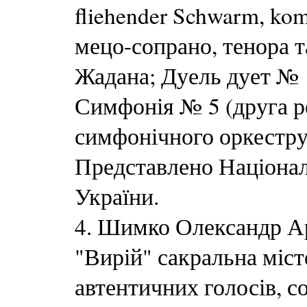
fliehender Schwarm, kom
мецо-сопрано, тенора т
Жадана; Дуель дует № 
Симфонія № 5 (друга р
симфонічного оркестру
Представлено Націона
України.
4. Шимко Олександр Ар
"Вирій" сакральна міст
автентичних голосів, с