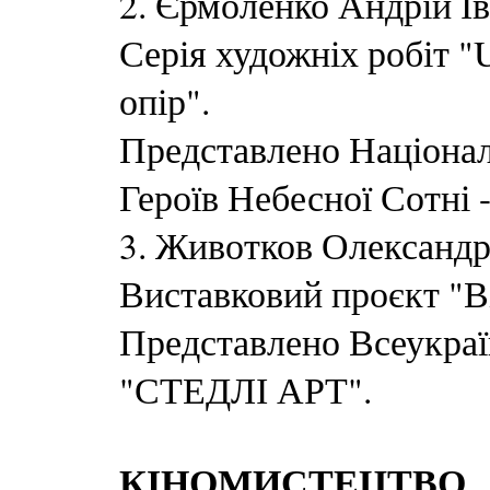
2. Єрмоленко Андрій І
Серія художніх робіт "U
опір".
Представлено Націона
Героїв Небесної Сотні 
3. Животков Олександр
Виставковий проєкт "Ві
Представлено Всеукра
"СТЕДЛІ АРТ".
КІНОМИСТЕЦТВО