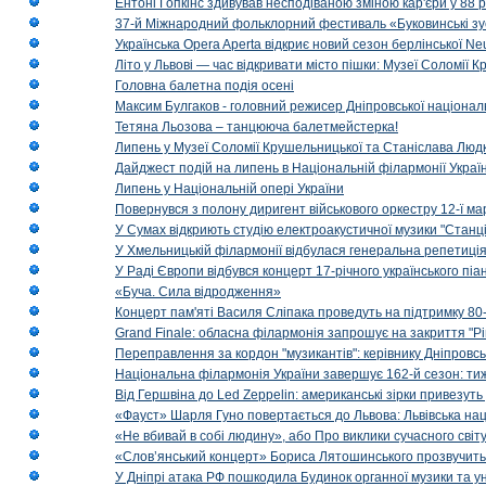
Ентоні Гопкінс здивував несподіваною зміною кар'єри у 88 ро
37-й Міжнародний фольклорний фестиваль «Буковинські зус
Українська Opera Aperta відкриє новий сезон берлінської Ne
Літо у Львові — час відкривати місто пішки: Музеї Соломії
Головна балетна подія осені
Максим Булгаков - головний режисер Дніпровської націонал
Тетяна Льозова – танцююча балетмейстерка!
Липень у Музеї Соломії Крушельницької та Станіслава Людк
Дайджест подій на липень в Національній філармонії Украї
Липень у Національній опері України
Повернувся з полону диригент військового оркестру 12-ї ма
У Сумах відкриють студію електроакустичної музики "Станці
У Хмельницькій філармонії відбулася генеральна репетиці
У Раді Європи відбувся концерт 17-річного українського пі
«Буча. Сила відродження»
Концерт пам'яті Василя Сліпака проведуть на підтримку 80
Grand Finale: обласна філармонія запрошує на закриття "Р
Переправлення за кордон "музикантів": керівнику Дніпровсь
Національна філармонія України завершує 162-й сезон: ти
Від Гершвіна до Led Zeppelin: американські зірки привезуть
«Фауст» Шарля Гуно повертається до Львова: Львівська на
«Не вбивай в собі людину», або Про виклики сучасного світ
«Слов’янський концерт» Бориса Лятошинського прозвучить
У Дніпрі атака РФ пошкодила Будинок органної музики та у