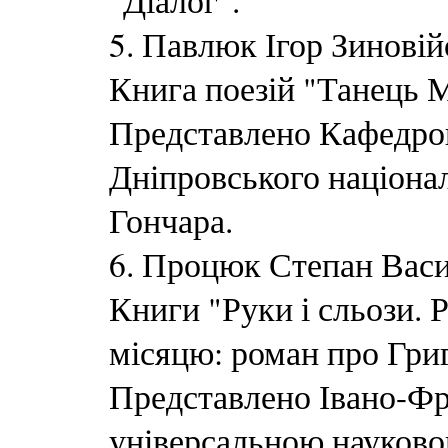
"Діалог".
5. Павлюк Ігор Зиновій
Книга поезій "Танець 
Представлено Кафедрою
Дніпровського націонал
Гончара.
6. Процюк Степан Васи
Книги "Руки і сльози. 
місяцю: роман про Гри
Представлено Івано-Ф
універсальною науковою