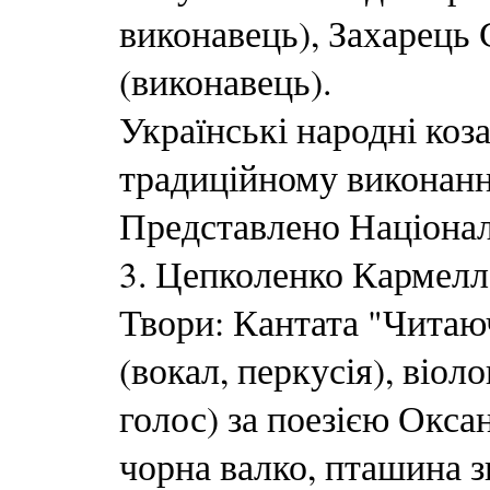
виконавець), Захарець
(виконавець).
Українські народні коза
традиційному виконанн
Представлено Націонал
3. Цепколенко Кармелл
Твори: Кантата "Читаюч
(вокал, перкусія), віол
голос) за поезією Окса
чорна валко, пташина зг